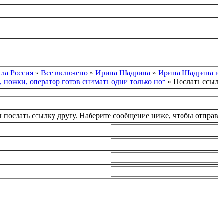
ла Россия
»
Все включено
»
Ирина Шадрина
»
Ирина Шадрина в 
, ножки, оператор готов снимать одни только ног
» Послать ссыл
 послать ссылку другу. Наберите сообщение ниже, чтобы отправи