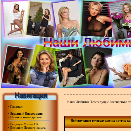
Наши Любимые Телеведущие Российского те
•
Главная
•
Звездный Видеоархив
•
Новое в видеоархиве
Действующие телеведущие на других ка
•
Ведущие Метео ТВ
•
Ведущие Первого канала