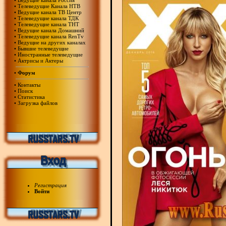
•
Ведущие канала Россия
•
Телеведущие Канала НТВ
•
Ведущие канала ТВ Центр
•
Телеведущие канала ТДК
•
Телеведущие канала ТНТ
•
Ведущие канала Домашний
•
Телеведущие канала RenTv
•
Ведущие на других каналах
•
Бывшие телеведущие
•
Иностранные телеведущие
•
Актрисы и Актеры
•
Форум
•
Контакты
•
Поиск
•
Статистика
•
Загрузка файлов
Регистрация
Войти