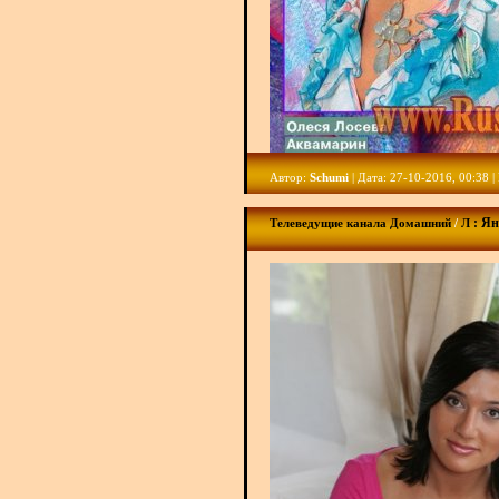
Автор:
Schumi
| Дата: 27-10-2016, 00:38 
: Я
Телеведущие канала Домашний
/
Л