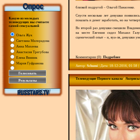
близкой подругой – Ольгой Панасенко.
Спустя несколько лет девушки появились
Какую из молодых
показать и денег заработать, но на четве
телеведущих вы считаете
самой сексуальной
Во второй раз девушки смешили Владими
на месте Евгения сидел Михаил Галус
Ольга Жук
сценический опыт – и, вуа-ля, девушки ун
Светлана Милорадова
Анна Михеева
Анастасия Трегубова
Комментарии (0)
Подробнее
Елена Винник
Мария Гуфранова
Автор:
Schumi
| Дата: 18-12-2016, 01:58 
Телеведущие Первого канала
/
Актрисы