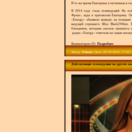
В то же время Екатерина участвовала в с
В 2014 году стала телеведущей. На те
Фреш», куда и пригласили Екатерину. О
«Energy» объявило конкурс на позицию
ведущей утреннего Шоу Black2White. В
блондинок, которым сначала пришлось п
радио «Energy» отвечали на самые неож
Комментарии (0)
Подробнее
Автор:
Schumi
| Дата: 29-10-2016, 17:43 
Действующие телеведущие на других ка