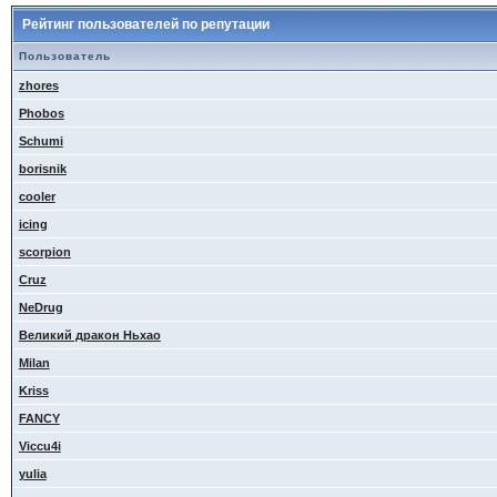
Рейтинг пользователей по репутации
Пользователь
zhores
Phobos
Schumi
borisnik
cooler
icing
scorpion
Cruz
NeDrug
Великий дракон Ньхао
Milan
Kriss
FANCY
Viccu4i
yulia