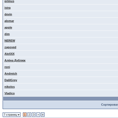
primus
istra
devin
alomar
apple
dim
NEREW
zapoved
AleXXX
Алёна Дублюк
roni
Andreich
DalilGrey
nikolos
Vladico
Сортирова
7 страниц
1
2
3
>
»