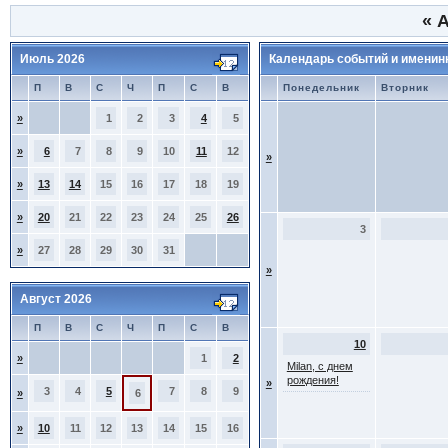
«
А
Июль 2026
Календарь событий и именин
П
В
С
Ч
П
С
В
Понедельник
Вторник
»
1
2
3
4
5
»
6
7
8
9
10
11
12
»
»
13
14
15
16
17
18
19
»
20
21
22
23
24
25
26
3
»
27
28
29
30
31
»
Август 2026
П
В
С
Ч
П
С
В
10
»
1
2
Milan, с днем
рождения!
»
3
4
5
7
8
9
»
6
»
10
11
12
13
14
15
16