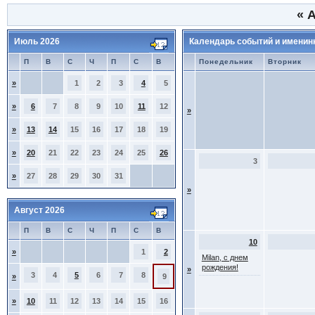
«
А
Июль 2026
Календарь событий и именин
П
В
С
Ч
П
С
В
Понедельник
Вторник
»
1
2
3
4
5
»
6
7
8
9
10
11
12
»
»
13
14
15
16
17
18
19
»
20
21
22
23
24
25
26
3
»
27
28
29
30
31
»
Август 2026
П
В
С
Ч
П
С
В
10
»
1
2
Milan, с днем
рождения!
»
3
4
5
6
7
8
»
9
»
10
11
12
13
14
15
16