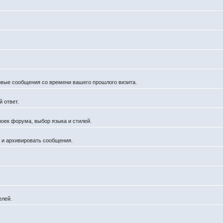
новые сообщения со времени вашего прошлого визита.
 ответ.
роек форума, выбор языка и стилей.
й и архивировать сообщения.
елей.