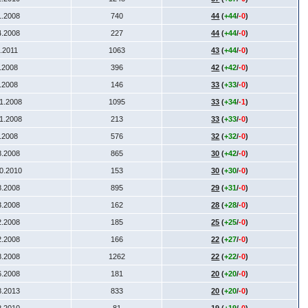
1.2008
740
44
(
+44
/
-0
)
4.2008
227
44
(
+44
/
-0
)
1.2011
1063
43
(
+44
/
-0
)
7.2008
396
42
(
+42
/
-0
)
9.2008
146
33
(
+33
/
-0
)
11.2008
1095
33
(
+34
/
-1
)
11.2008
213
33
(
+33
/
-0
)
6.2008
576
32
(
+32
/
-0
)
8.2008
865
30
(
+42
/
-0
)
10.2010
153
30
(
+30
/
-0
)
8.2008
895
29
(
+31
/
-0
)
3.2008
162
28
(
+28
/
-0
)
2.2008
185
25
(
+25
/
-0
)
2.2008
166
22
(
+27
/
-0
)
8.2008
1262
22
(
+22
/
-0
)
6.2008
181
20
(
+20
/
-0
)
8.2013
833
20
(
+20
/
-0
)