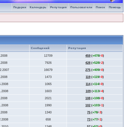
Подарки
Календарь
Репутация
Пользователи
Поиск
Помощь
Сообщений
Репутация
4.2008
12709
459
(
+478
/
-0
)
2.2008
7926
428
(
+528
/
-2
)
12.2007
16679
275
(
+409
/
-0
)
6.2008
1473
119
(
+119
/
-0
)
5.2008
1065
114
(
+114
/
-0
)
1.2008
1603
109
(
+113
/
-4
)
4.2008
2021
108
(
+108
/
-0
)
1.2008
1990
102
(
+103
/
-1
)
7.2008
1340
75
(
+78
/
-3
)
2.2008
658
73
(
+77
/
-1
)
1.2010
1248
57
(
+57
/
-0
)