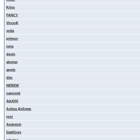
Kriss
FANCY
Viccu4i
yulia
primus
istra
devin
alomar
apple
dim
NEREW
zapoved
AleXXX
Алёна Дублюк
roni
Andreich
DalilGrey