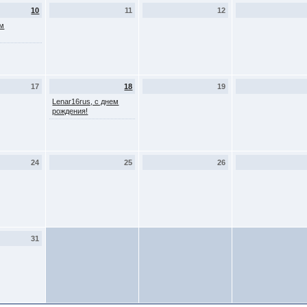
10
11
12
ем
17
18
19
Lenar16rus, с днем
рождения!
24
25
26
31