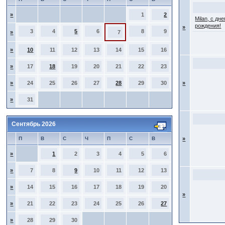
»
1
2
Milan, с дн
рождения!
»
3
4
5
6
8
9
»
7
»
10
11
12
13
14
15
16
»
17
18
19
20
21
22
23
»
24
25
26
27
28
29
30
»
»
31
Сентябрь 2026
П
В
С
Ч
П
С
В
»
»
1
2
3
4
5
6
»
7
8
9
10
11
12
13
»
14
15
16
17
18
19
20
»
»
21
22
23
24
25
26
27
»
28
29
30