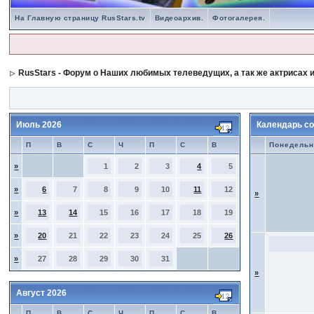
На Главную страницу RusStars.tv
Видеоархив.
Фотогалерея.
RusStars - Форум о Наших любимых телеведущих, а так же актрисах и
Июль 2026
Календарь со
П
В
С
Ч
П
С
В
Понедельн
»
1
2
3
4
5
»
6
7
8
9
10
11
12
»
»
13
14
15
16
17
18
19
»
20
21
22
23
24
25
26
»
27
28
29
30
31
»
Август 2026
П
В
С
Ч
П
С
В