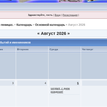
Здравствуйте, гость
(
Вход
|
Регистрация
)
 певицах.
>
Календарь
>
Основной календарь
> Август 2026
«
Август 2026
»
бытий и именинников
ик
Вторник
Среда
Четверг
3
4
5
sergiant, с днем
рождения!