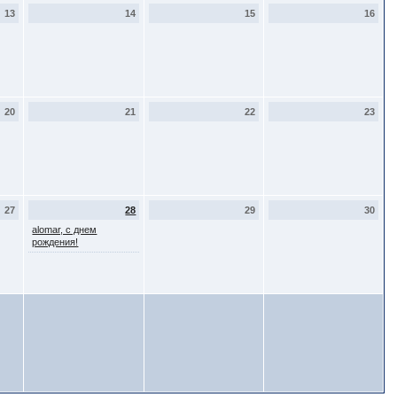
13
14
15
16
20
21
22
23
27
28
29
30
alomar, с днем
рождения!