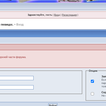
Здравствуйте, гость
(
Вход
|
Регистрация
)
 певицах.
> Вход
верхней части форума.
Опции
Зап
Есл
пар
тол
Ск
Не 