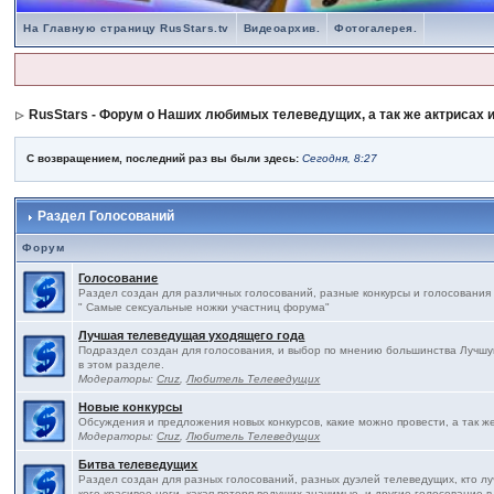
На Главную страницу RusStars.tv
Видеоархив.
Фотогалерея.
RusStars - Форум о Наших любимых телеведущих, а так же актрисах и
С возвращением, последний раз вы были здесь:
Сегодня, 8:27
Раздел Голосований
Форум
Голосование
Раздел создан для различных голосований, разные конкурсы и голосования
" Самые сексуальные ножки участниц форума"
Лучшая телеведущая уходящего года
Подраздел создан для голосования, и выбор по мнению большинства Лучшу
в этом разделе.
Модераторы:
Cruz
,
Любитель Телеведущих
Новые конкурсы
Обсуждения и предложения новых конкурсов, какие можно провести, а так ж
Модераторы:
Cruz
,
Любитель Телеведущих
Битва телеведущих
Раздел создан для разных голосований, разных дуэлей телеведущих, кто л
кого красивее ноги, какая потеря ведущих значимые, и другие голосование в