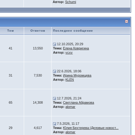
Автор:
Schumi
Тем
Ответов
Последнее сообщение
12.10.2025, 20:29
41
13,550
Тема:
Елена Ковригина
Автор:
vcxv
22.6.2026, 18:06
31
7,530
Тема:
Ирина Муромцева
Автор:
KLEN
12.7.2026, 21:24
65
14,308
Тема:
Светлана Абрамова
Автор:
alomar
7.5.2026, 11:17
29
4,617
Тема:
Юлия Бехтерева (Деловые новост...
Автор:
alomar