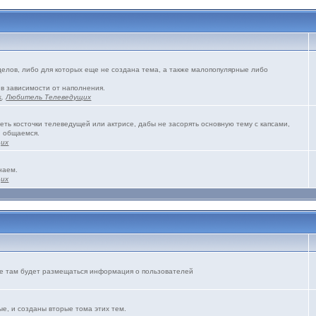
зделов, либо для которых еще не создана тема, а также малопопулярные либо
 в зависимости от наполнения.
s
,
Любитель Телеведущих
еть косточки телеведущей или актрисе, дабы не засорять основную тему с капсами,
и общаемся.
щих
наем.
щих
же там будет размещаться информация о пользователей
е, и созданы вторые тома этих тем.