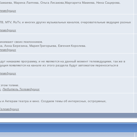
 Камаева, Марина Лаптева, Ольга Лисакова,Маргарита Макиева, Нина Сацирова,
леведущих
ТВ, MTV, RuTv, и многих других музыкальных каналов, очаровательные ведущие разных
леведущих
ринимают своих поклонников.
а, Анна Березина, Мария Григорьева, Евгения Королева.
леведущих
едут никакаяю программу, и не являются на данный момент телеведущими, так же в
ущия появляются на канале из этого раздела будут автоматом переноситься в
леведущих
 этом топике.
s
,
Любитель Телеведущих
и Актерам театра и кино. Создаем темы об интересных, остроумных,
Телеведущих