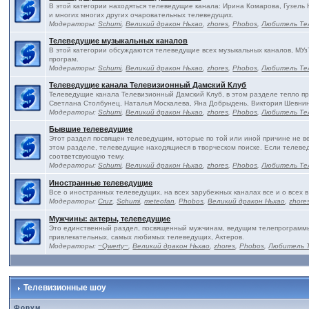
В этой категории находяться телеведущие канала: Ирина Комарова, Гузель
и многих многих других очаровательных телеведущих.
Модераторы:
Schumi
,
Великий дракон Ньхао
,
zhores
,
Phobos
,
Любитель Те
Телеведущие музыкальных каналов
В этой категории обсуждаются телеведущие всех музыкальных каналов, МУз
програм.
Модераторы:
Schumi
,
Великий дракон Ньхао
,
zhores
,
Phobos
,
Любитель Те
Телеведущие канала Телевизионный Дамский Клуб
Телеведущие канала Телевизионный Дамский Клуб, в этом разделе тепло п
Светлана Столбунец, Наталья Москалева, Яна Добрыдень, Виктория Шевнин
Модераторы:
Schumi
,
Великий дракон Ньхао
,
zhores
,
Phobos
,
Любитель Те
Бывшие телеведущие
Этот раздел посвящен телеведущим, которые по той или иной причине не в
этом разделе, телеведущие находящиеся в творческом поиске. Если телевед
соответсвующую тему.
Модераторы:
Schumi
,
Великий дракон Ньхао
,
zhores
,
Phobos
,
Любитель Те
Иностранные телеведущие
Все о иностранных телеведущих, на всех зарубежных каналах все и о всех в
Модераторы:
Cruz
,
Schumi
,
meteofan
,
Phobos
,
Великий дракон Ньхао
,
zhore
Мужчины: актеры, телеведущие
Это единственный раздел, посвященный мужчинам, ведущим телепрограммы 
привлекательных, самых любимых телеведущих, Актеров.
Модераторы:
~Qwerty~
,
Великий дракон Ньхао
,
zhores
,
Phobos
,
Любитель 
Телевизионные шоу
Форум