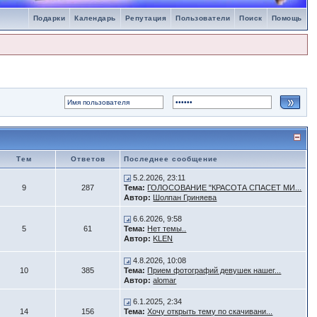
Подарки
Календарь
Репутация
Пользователи
Поиск
Помощь
Тем
Ответов
Последнее сообщение
5.2.2026, 23:11
9
287
Тема:
ГОЛОСОВАНИЕ "КРАСОТА СПАСЕТ МИ...
Автор:
Шолпан Гриняева
6.6.2026, 9:58
5
61
Тема:
Нет темы..
Автор:
KLEN
4.8.2026, 10:08
10
385
Тема:
Прием фотографий девушек нашег...
Автор:
alomar
6.1.2025, 2:34
14
156
Тема:
Хочу открыть тему по скачивани...