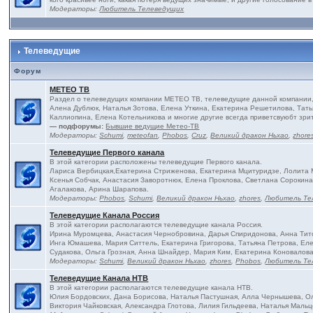
Модераторы:
Любитель Телеведущих
Телеведущие
Форум
МЕТЕО ТВ
Раздел о телеведущих компании МЕТЕО ТВ, телеведущие данной компании, 
Алена Дублюк, Наталья Зотова, Елена Уткина, Екатерина Решетилова, Тать
Каллиопина, Елена Котельникова и многие другие всегда приветсвуюбт зри
— подфорумы:
Бывшие ведущие Метео-ТВ
Модераторы:
Schumi
,
meteofan
,
Phobos
,
Cruz
,
Великий дракон Ньхао
,
zhore
Телеведущие Первого канала
В этой категории расположены телеведущие Первого канала.
Лариса Вербицкая,Екатерина Стриженова, Екатерина Мцитуридзе, Лолита М
Ксенья Собчак, Анастасия Заворотнюк, Елена Проклова, Светлана Сороки
Агалакова, Арина Шарапова.
Модераторы:
Phobos
,
Schumi
,
Великий дракон Ньхао
,
zhores
,
Любитель Те
Телеведущие Канала Россия
В этой категории располагаются телеведущие канала Россия.
Ирина Муромцева, Анастасия Чернобровина, Дарья Спиридонова, Анна Тито
Инга Юмашева, Мария Ситтель, Екатерина Григорова, Татьяна Петрова, Еле
Судакова, Ольга Грозная, Анна Шнайдер, Мария Ким, Екатерина Коновалова
Модераторы:
Schumi
,
Великий дракон Ньхао
,
zhores
,
Phobos
,
Любитель Те
Телеведущие Канала НТВ
В этой категории располагаются телеведущие канала НТВ.
Юлия Бордовских, Дана Борисова, Наталья Пастушная, Алла Чернышева, Ол
Виктория Чайковская, Александра Глотова, Лилия Гильдеева, Наталья Мальц