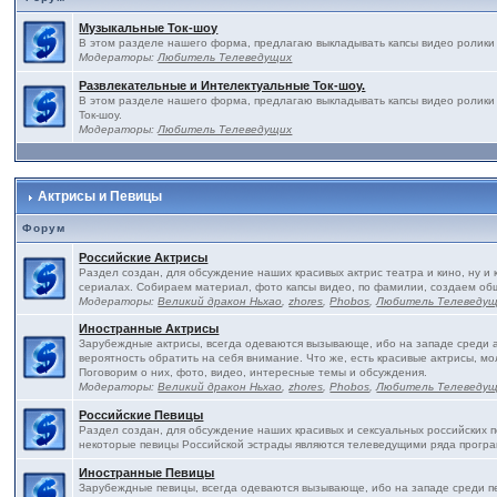
Музыкальные Ток-шоу
В этом разделе нашего форма, предлагаю выкладывать капсы видео ролики 
Модераторы:
Любитель Телеведущих
Развлекательные и Интелектуальные Ток-шоу.
В этом разделе нашего форма, предлагаю выкладывать капсы видео ролики
Ток-шоу.
Модераторы:
Любитель Телеведущих
Актрисы и Певицы
Форум
Российские Актрисы
Раздел создан, для обсуждение наших красивых актрис театра и кино, ну и 
сериалах. Собираем материал, фото капсы видео, по фамилии, создаем об
Модераторы:
Великий дракон Ньхао
,
zhores
,
Phobos
,
Любитель Телеведу
Иностранные Актрисы
Зарубеждные актрисы, всегда одеваются вызывающе, ибо на западе среди ак
вероятность обратить на себя внимание. Что же, есть красивые актрисы, м
Поговорим о них, фото, видео, интересные темы и обсуждения.
Модераторы:
Великий дракон Ньхао
,
zhores
,
Phobos
,
Любитель Телеведу
Российские Певицы
Раздел создан, для обсуждение наших красивых и сексуальных российских пе
некоторые певицы Российской эстрады являются телеведущими ряда програ
Иностранные Певицы
Зарубеждные певицы, всегда одеваются вызывающе, ибо на западе среди пе