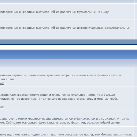
интересных и красивых выступлений из различных музыкальных Ток-шоу.
 интересных и красивых выступлений из различных интелектуальных, развлекательных
конечно сериалов, очень много красивых актрис снимаются как в фильмах так и в
щий архив.
щих
трис идет жесткая конкуренция и пиар, чем сексуальнее наряд, тем больше
олодые, менее известные, а так же уже прошедшие огонь, воду и медные трубы.
щих
виц, очень много красивых певиц снимаются как в фильмах так и в сериалах, А так же
мм. Собираем материал, фото капсы видео, по фамилии, создаем общий архив.
виц идет жесткая конкуренция и пиар, чем сексуальнее наряд, тем больше вероятность