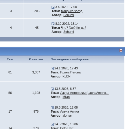
3.4.2020, 17:00
3
206
Тема:
Фабрика звезд
Автор:
Schumi
8.10.2022, 13:14
4
45
Тема:
Что? Где? Когда?
Автор:
Schumi
Тем
Ответов
Последнее сообщение
24.1.2026, 17:43
81
3,357
Тема:
Ирина Пегова
Автор:
KLEN
13.5.2026, 8:37
56
1,198
Тема:
Лаура Антонелли (Laura Antone...
Автор:
Milan
19.5.2026, 12:08
17
978
Тема:
Алена Апина
Автор:
alomar
24.5.2026, 13:06
14
378
Тема:
Beth Hart