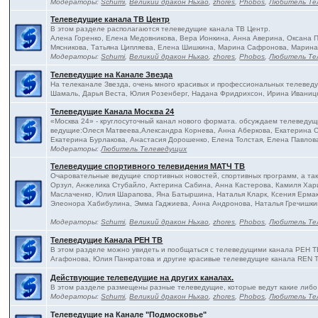
Модераторы:
Schumi
,
Великий дракон Ньхао
,
zhores
,
Phobos
,
Любитель Те
Телеведущие канала ТВ Центр
В этом разделе располагаются телеведущие канала ТВ Центр.
Алена Горенко, Елена Медовникова, Вера Ионкина, Анна Аверина, Оксана
Мясникова, Татьяна Ципляева, Елена Шишкина, Марина Сафронова, Марина
Модераторы:
Schumi
,
Великий дракон Ньхао
,
zhores
,
Phobos
,
Любитель Те
Телеведущие на Канале Звезда
На телеканале Звезда, очень много красивых и профессиональных телевед
Шамаль, Дарья Веста, Юлия Розенберг, Надана Фридрихсон, Ирина Иваницк
Телеведущие Канала Москва 24
«Москва 24» - круглосуточный канал нового формата. обсуждаем телеведущ
ведущие:Олеся Матвеева,Александра Корнева, Анна Аберкова, Екатерина С
Екатерина Бурлакова, Анастасия Дорошенко, Елена Толстая, Елена Павлова
Модераторы:
Любитель Телеведущих
Телеведущие спортивного телевидения МАТЧ ТВ
Очаровательные ведущие спортивных новостей, спортивных программ, а та
Орзул, Анжелика Стубайло, Актерина Сабина, Анна Кастерова, Камиля Хар
Маслаченко, Юлия Шарапова, Яна Батыршина, Наталья Кларк, Ксения Ермак
Элеонора Хабибулина, Эмма Гаджиева, Анна Андронова, Наталья Гречишки
Модераторы:
Schumi
,
Великий дракон Ньхао
,
zhores
,
Phobos
,
Любитель Те
Телеведущие Канала РЕН ТВ
В этом разделе можно увидеть и пообщаться с телеведущими канала РЕН Т
Агафонова, Юлия Панкратова и другие красивые телеведущие канала REN 
Действующие телеведущие на других каналах.
В этом разделе размещены разные телеведущие, которые ведут какие либо
Модераторы:
Schumi
,
Великий дракон Ньхао
,
zhores
,
Phobos
,
Любитель Те
Телеведущие на Канале "Подмосковье"