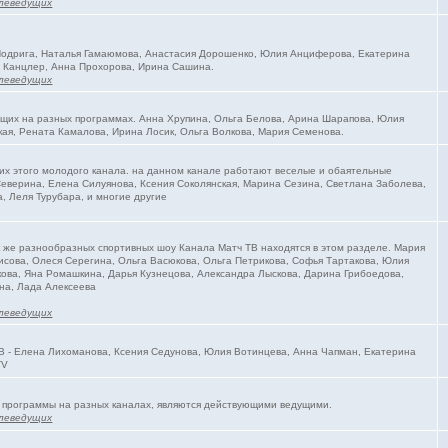
леведущих
 Подрига, Наталья Гамаюмова, Анастасия Дорошенко, Юлия Анциферова, Екатерина
 Канцлер, Анна Прохорова, Ирина Сашина.
леведущих
ущих на разных программах. Анна Хрупина, Ольга Белова, Арина Шарапова, Юлия
ая, Рената Камалова, Ирина Лосик, Ольга Волкова, Мария Семенова.
их этого молодого канала. на данном канале работают веселые и обаятельные
еверина, Елена Силуянова, Ксения Соколянская, Марина Сезина, Светлана Заболева,
, Леля Турубара, и многие другие
к же разнообразных спортивных шоу Канала Матч ТВ находятся в этом разделе. Мария
исова, Олеся Серегина, Ольга Васюкова, Ольга Петрикова, Софья Тартакова, Юлия
ова, Яна Ромашкина, Дарья Кузнецова, Александра Лыскова, Дарина Грибоедова,
на, Лада Алексеева
леведущих
В - Елена Лихоманова, Ксения Седунова, Юлия Вотинцева, Анна Чапман, Екатерина
TV
 программы на разных каналах, являются действующими ведущими.
леведущих