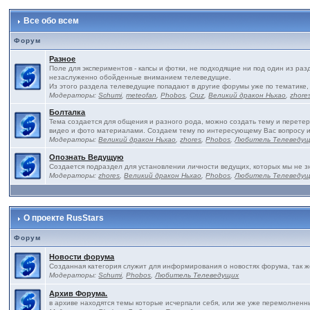
Все обо всем
Форум
Разное
Поле для экспериментов - капсы и фотки, не подходящие ни под один из ра
незаслуженно обойденные вниманием телеведущие.
Из этого раздела телеведущие попадают в другие форумы уже по тематике,
Модераторы:
Schumi
,
meteofan
,
Phobos
,
Cruz
,
Великий дракон Ньхао
,
zhore
Болталка
Тема создается для общения и разного рода, можно создать тему и перетер
видео и фото материалами. Создаем тему по интересующему Вас вопросу 
Модераторы:
Великий дракон Ньхао
,
zhores
,
Phobos
,
Любитель Телеведу
Опознать Ведущую
Создается подраздел для установлении личности ведущих, которых мы не з
Модераторы:
zhores
,
Великий дракон Ньхао
,
Phobos
,
Любитель Телеведу
О проекте RusStars
Форум
Новости форума
Созданная категория служит для информирования о новостях форума, так 
Модераторы:
Schumi
,
Phobos
,
Любитель Телеведущих
Архив Форума.
в архиве находятся темы которые исчерпали себя, или же уже перемолненны