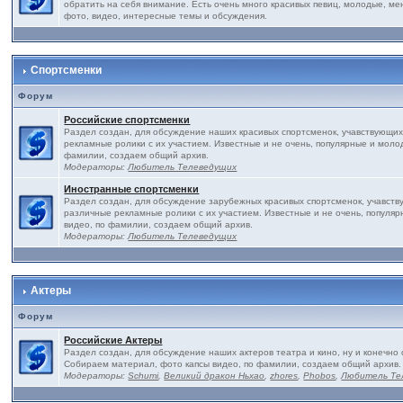
обратить на себя внимание. Есть очень много красивых певиц, молодые, ме
фото, видео, интересные темы и обсуждения.
Спортсменки
Форум
Российские спортсменки
Раздел создан, для обсуждение наших красивых спортсменок, учавствующих
рекламные ролики с их участием. Известные и не очень, популярные и моло
фамилии, создаем общий архив.
Модераторы:
Любитель Телеведущих
Иностранные спортсменки
Раздел создан, для обсуждение зарубежных красивых спортсменок, учавств
различные рекламные ролики с их участием. Известные и не очень, популя
видео, по фамилии, создаем общий архив.
Модераторы:
Любитель Телеведущих
Актеры
Форум
Российские Актеры
Раздел создан, для обсуждение наших актеров театра и кино, ну и конечно 
Собираем материал, фото капсы видео, по фамилии, создаем общий архив.
Модераторы:
Schumi
,
Великий дракон Ньхао
,
zhores
,
Phobos
,
Любитель Те