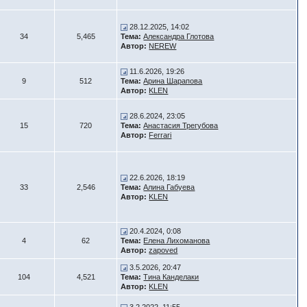
28.12.2025, 14:02
34
5,465
Тема:
Александра Глотова
Автор:
NEREW
11.6.2026, 19:26
9
512
Тема:
Арина Шарапова
Автор:
KLEN
28.6.2024, 23:05
15
720
Тема:
Анастасия Трегубова
Автор:
Ferrari
22.6.2026, 18:19
33
2,546
Тема:
Алина Габуева
Автор:
KLEN
20.4.2024, 0:08
4
62
Тема:
Елена Лихоманова
Автор:
zapoved
3.5.2026, 20:47
104
4,521
Тема:
Тина Канделаки
Автор:
KLEN