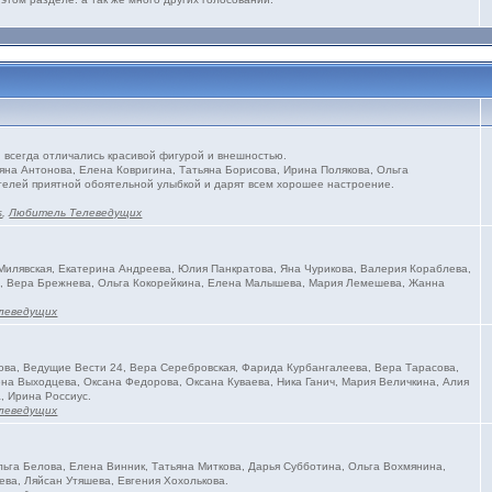
всегда отличались красивой фигурой и внешностью.
яна Антонова, Елена Ковригина, Татьяна Борисова, Ирина Полякова, Ольга
телей приятной обоятельной улыбкой и дарят всем хорошее настроение.
s
,
Любитель Телеведущих
илявская, Екатерина Андреева, Юлия Панкратова, Яна Чурикова, Валерия Кораблева,
на, Вера Брежнева, Ольга Кокорейкина, Елена Малышева, Мария Лемешева, Жанна
леведущих
ва, Ведущие Вести 24, Вера Серебровская, Фарида Курбангалеева, Вера Тарасова,
на Выходцева, Оксана Федорова, Оксана Куваева, Ника Ганич, Мария Величкина, Алия
, Ирина Россиус.
леведущих
ьга Белова, Елена Винник, Татьяна Миткова, Дарья Субботина, Ольга Вохмянина,
ева, Ляйсан Утяшева, Евгения Хохолькова.