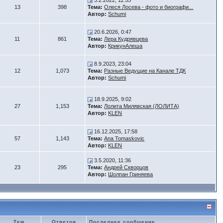
3.2.2022, 11:55
13
398
Тема:
Олеся Лосева - фото и биографи...
Автор:
Schumi
20.6.2026, 0:47
11
861
Тема:
Лера Кудрявцева
Автор:
КрикунАлеша
8.9.2023, 23:04
12
1,073
Тема:
Разные Ведущие на Канале ТДК
Автор:
Schumi
18.9.2025, 9:02
27
1,153
Тема:
Лолита Милявская (ЛОЛИТА)
Автор:
KLEN
16.12.2025, 17:58
57
1,143
Тема:
Ana Tomaskovic
Автор:
KLEN
3.5.2020, 11:36
23
295
Тема:
Андрей Скворцов
Автор:
Шолпан Гриняева
Тем
Ответов
Последнее сообщение