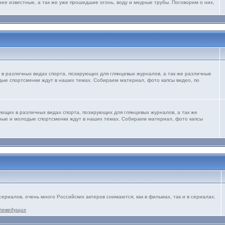
нее известные, а так же уже прошедшие огонь, воду и медные трубы. Поговорим о них,
 в различных видах спорта, позирующих для глянцевых журналов, а так же различные
дые спортсменки ждут в наших темах. Собираем материал, фото капсы видео, по
ующих в различных видах спорта, позирующих для глянцевых журналов, а так же
рные и молодые спортсменки ждут в наших темах. Собираем материал, фото капсы
сериалов, очень много Российских актеров снимаются, как в фильмах, так и в сериалах.
леведущих