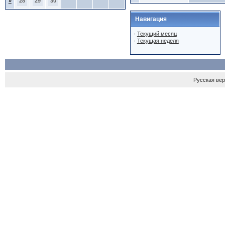
»
28
29
30
Навигация
·
Текущий месяц
·
Текущая неделя
Русская ве