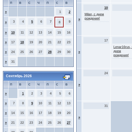
П
В
С
Ч
П
С
В
10
»
1
2
Milan, с днем
рождения!
»
3
4
5
6
7
9
»
8
»
10
11
12
13
14
15
16
17
»
17
18
19
20
21
22
23
Lenar16rus, 
днем
»
24
25
26
27
28
29
30
»
рождения!
»
31
24
Сентябрь 2026
П
В
С
Ч
П
С
В
»
»
1
2
3
4
5
6
»
7
8
9
10
11
12
13
31
»
14
15
16
17
18
19
20
»
»
21
22
23
24
25
26
27