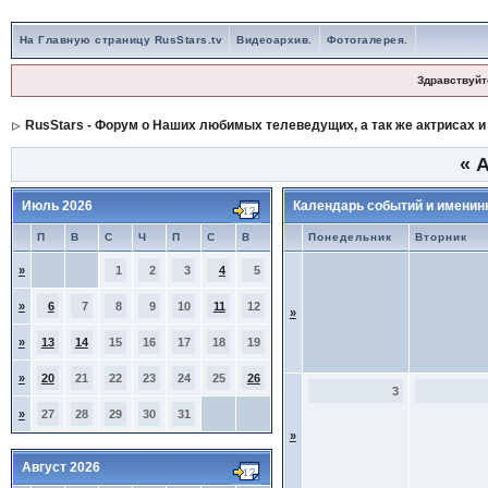
На Главную страницу RusStars.tv
Видеоархив.
Фотогалерея.
Здравствуйт
RusStars - Форум о Наших любимых телеведущих, а так же актрисах и
«
А
Июль 2026
Календарь событий и именин
П
В
С
Ч
П
С
В
Понедельник
Вторник
»
1
2
3
4
5
»
6
7
8
9
10
11
12
»
»
13
14
15
16
17
18
19
»
20
21
22
23
24
25
26
3
»
27
28
29
30
31
»
Август 2026