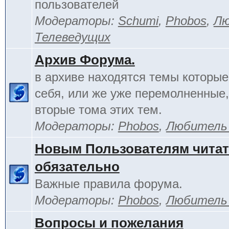
пользователей
Модераторы:
Schumi
,
Phobos
,
Лю
Телеведущих
Архив Форума.
в архиве находятся темы которы
себя, или же уже перемолненные,
вторые тома этих тем.
Модераторы:
Phobos
,
Любитель
Новым Пользователям чита
обязательно
Важные правила форума.
Модераторы:
Phobos
,
Любитель
Вопросы и пожелания