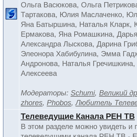
Ольга Васюкова, Ольга Петриков
Тартакова, Юлия Маслаченко, Ю
Яна Батыршина, Наталья Кларк, 
Ермакова, Яна Ромашкина, Дарья
Александра Лыскова, Дарина Гри
Элеонора Хабибулина, Эмма Гад
Андронова, Наталья Гречишкина,
Алексеева
Модераторы:
Schumi
,
Великий д
zhores
,
Phobos
,
Любитель Телев
Телеведущие Канала РЕН ТВ
В этом разделе можно увидеть и 
телеведущими канала РЕН ТВ - 