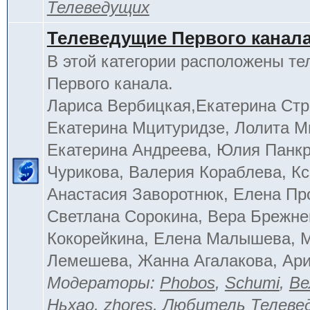
Телеведущих
Телеведущие Первого канал
В этой категории расположены т
Первого канала.
Лариса Вербицкая,Екатерина Стр
Екатерина Мцитуридзе, Лолита М
Екатерина Андреева, Юлия Панкр
Чурикова, Валерия Кораблева, Кс
Анастасия Заворотнюк, Елена Пр
Светлана Сорокина, Вера Брежне
Кокорейкина, Елена Малышева, 
Лемешева, Жанна Агалакова, Ар
Модераторы:
Phobos
,
Schumi
,
Ве
Ньхао
,
zhores
,
Любитель Телеве