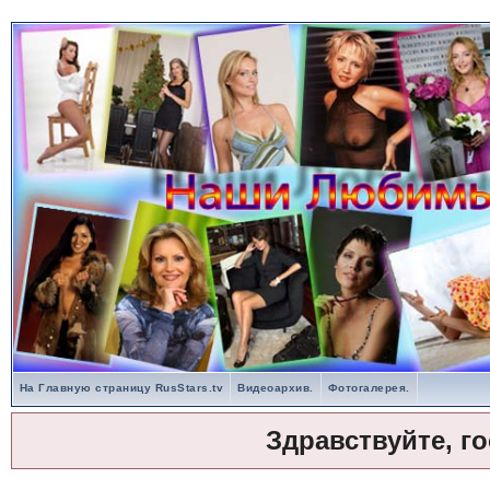
На Главную страницу RusStars.tv
Видеоархив.
Фотогалерея.
Здравствуйте, г