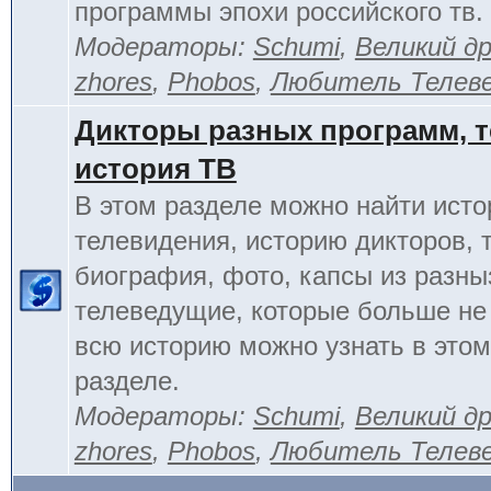
программы эпохи российского тв.
Модераторы:
Schumi
,
Великий д
zhores
,
Phobos
,
Любитель Телев
Дикторы разных программ, т
история ТВ
В этом разделе можно найти исто
телевидения, историю дикторов, 
биография, фото, капсы из разны
телеведущие, которые больше не
всю историю можно узнать в это
разделе.
Модераторы:
Schumi
,
Великий д
zhores
,
Phobos
,
Любитель Телев