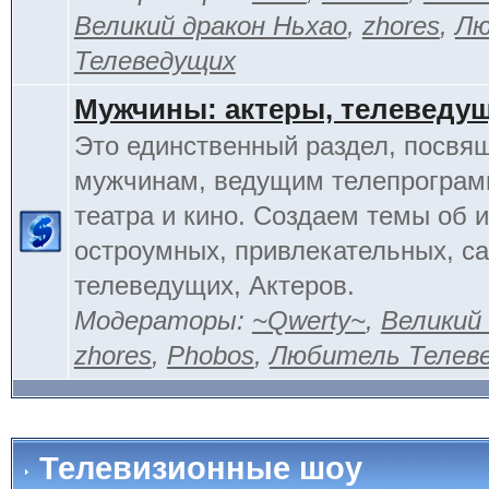
Великий дракон Ньхао
,
zhores
,
Лю
Телеведущих
Мужчины: актеры, телеведу
Это единственный раздел, посвя
мужчинам, ведущим телепрограм
театра и кино. Создаем темы об 
остроумных, привлекательных, 
телеведущих, Актеров.
Модераторы:
~Qwerty~
,
Великий
zhores
,
Phobos
,
Любитель Телев
Телевизионные шоу