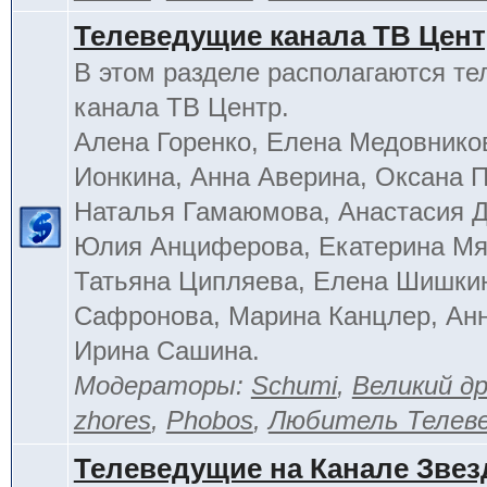
Телеведущие канала ТВ Цен
В этом разделе располагаются т
канала ТВ Центр.
Алена Горенко, Елена Медовнико
Ионкина, Анна Аверина, Оксана П
Наталья Гамаюмова, Анастасия 
Юлия Анциферова, Екатерина Мя
Татьяна Ципляева, Елена Шишки
Сафронова, Марина Канцлер, Анн
Ирина Сашина.
Модераторы:
Schumi
,
Великий д
zhores
,
Phobos
,
Любитель Телев
Телеведущие на Канале Звез