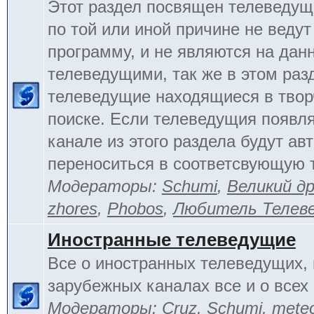
Этот раздел посвящен телеведущ
по той или иной причине не веду
программу, и не являются на да
телеведущими, так же в этом раз
телеведущие находящиеся в тво
поиске. Если телеведущия появл
канале из этого раздела будут ав
переноситься в соответсвующую 
Модераторы:
Schumi
,
Великий д
zhores
,
Phobos
,
Любитель Телев
Иностранные телеведущие
Все о иностранных телеведущих, 
зарубежных каналах все и о всех 
Модераторы:
Cruz
,
Schumi
,
mete