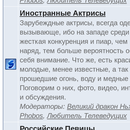
Phobos
,
Любитель Телеведущих
Иностранные Актрисы
Зарубеждные актрисы, всегда од
вызывающе, ибо на западе среди 
жесткая конкуренция и пиар, чем
наряд, тем больше вероятность о
себя внимание. Что же, есть кра
молодые, менее известные, а так
прошедшие огонь, воду и медные
Поговорим о них, фото, видео, и
и обсуждения.
Модераторы:
Великий дракон Нь
Phobos
,
Любитель Телеведущих
Российские Певицы