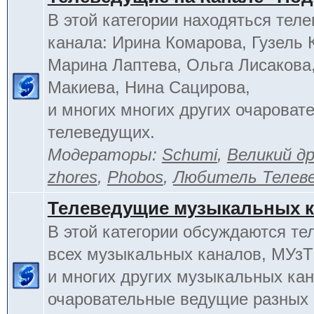
В этой категории находяться тел
канала: Ирина Комарова, Гузель 
Марина Лаптева, Ольга Лисакова
Макиева, Нина Сацирова,
и многих многих других очароват
телеведущих.
Модераторы:
Schumi
,
Великий д
zhores
,
Phobos
,
Любитель Телев
Телеведущие музыкальных 
В этой категории обсуждаются т
всех музыкальных каналов, МУзТ
и многих других музыкальных кан
очаровательные ведущие разных 