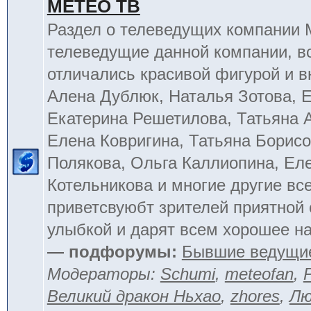
МЕТЕО ТВ
Раздел о телеведущих компании
телеведущие данной компании, в
отличались красивой фигурой и 
Алена Дублюк, Наталья Зотова, Е
Екатерина Решетилова, Татьяна 
Елена Ковригина, Татьяна Борисо
Полякова, Ольга Каллиопина, Ел
Котельникова и многие другие вс
приветсвуюбт зрителей приятной
улыбкой и дарят всем хорошее на
— подфорумы:
Бывшие ведущи
Модераторы:
Schumi
,
meteofan
,
Великий дракон Ньхао
,
zhores
,
Лю