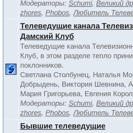
Модераторы:
Schumi
,
Великий д
zhores
,
Phobos
,
Любитель Телев
Телеведущие канала Телеви
Дамский Клуб
Телеведущие канала Телевизион
Клуб, в этом разделе тепло прин
поклонников.
Светлана Столбунец, Наталья Мо
Добрыдень, Виктория Шевнина, А
Мария Григорьева, Евгения Корол
Модераторы:
Schumi
,
Великий д
zhores
,
Phobos
,
Любитель Телев
Бывшие телеведущие