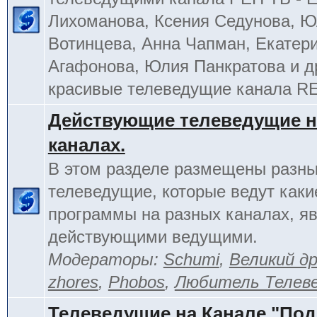
Лихоманова, Ксения Седунова, 
Вотинцева, Анна Чапман, Екатер
Агафонова, Юлия Панкратова и д
красивые телеведущие канала R
Действующие телеведущие н
каналах.
В этом разделе размещены разн
телеведущие, которые ведут каки
программы на разных каналах, я
действующими ведущими.
Модераторы:
Schumi
,
Великий д
zhores
,
Phobos
,
Любитель Телев
Телеведущие на Канале "По