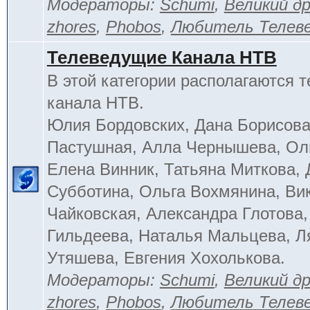
Модераторы:
Schumi
,
Великий д
zhores
,
Phobos
,
Любитель Телев
Телеведущие Канала НТВ
В этой категории располагаются 
канала НТВ.
Юлия Бордовских, Дана Борисова
Пастушная, Алла Чернышева, Ол
Елена Винник, Татьяна Миткова, 
Субботина, Ольга Вохмянина, Ви
Чайковская, Александра Глотова,
Гильдеева, Наталья Мальцева, Л
Утяшева, Евгения Хохолькова.
Модераторы:
Schumi
,
Великий д
zhores
,
Phobos
,
Любитель Телев