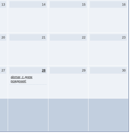
13
14
15
16
20
21
22
23
27
28
29
30
alomar, с днем
рождения!