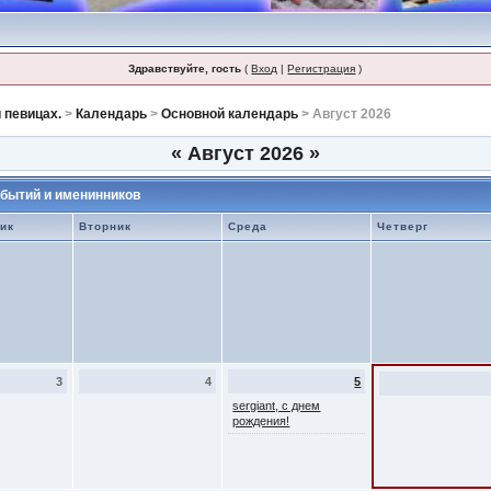
Здравствуйте, гость
(
Вход
|
Регистрация
)
 певицах.
>
Календарь
>
Основной календарь
> Август 2026
«
Август 2026
»
бытий и именинников
ик
Вторник
Среда
Четверг
3
4
5
sergiant, с днем
рождения!