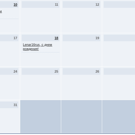
10
11
12
ем
17
18
19
Lenar16rus, с днем
рождения!
24
25
26
31