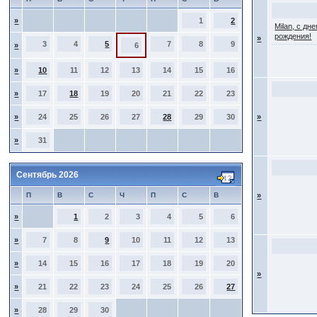
»
1
2
Milan, с дн
рождения!
»
3
4
5
7
8
9
»
6
»
10
11
12
13
14
15
16
»
17
18
19
20
21
22
23
»
24
25
26
27
28
29
30
»
»
31
Сентябрь 2026
П
В
С
Ч
П
С
В
»
»
1
2
3
4
5
6
»
7
8
9
10
11
12
13
»
14
15
16
17
18
19
20
»
»
21
22
23
24
25
26
27
»
28
29
30