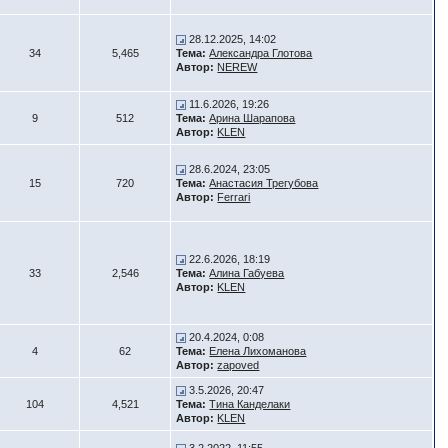
28.12.2025, 14:02
34
5,465
Тема:
Александра Глотова
Автор:
NEREW
11.6.2026, 19:26
9
512
Тема:
Арина Шарапова
Автор:
KLEN
28.6.2024, 23:05
15
720
Тема:
Анастасия Трегубова
Автор:
Ferrari
22.6.2026, 18:19
33
2,546
Тема:
Алина Габуева
Автор:
KLEN
20.4.2024, 0:08
4
62
Тема:
Елена Лихоманова
Автор:
zapoved
3.5.2026, 20:47
104
4,521
Тема:
Тина Канделаки
Автор:
KLEN