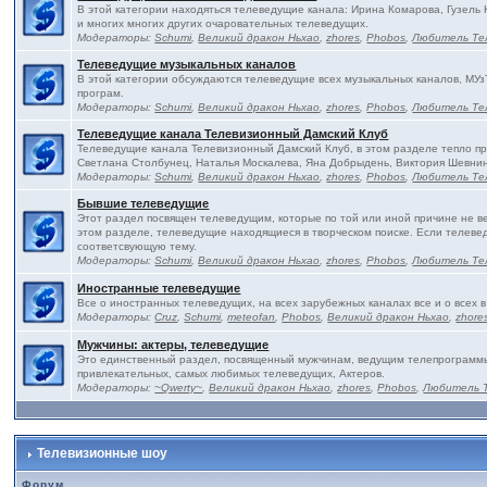
В этой категории находяться телеведущие канала: Ирина Комарова, Гузель
и многих многих других очаровательных телеведущих.
Модераторы:
Schumi
,
Великий дракон Ньхао
,
zhores
,
Phobos
,
Любитель Те
Телеведущие музыкальных каналов
В этой категории обсуждаются телеведущие всех музыкальных каналов, МУз
програм.
Модераторы:
Schumi
,
Великий дракон Ньхао
,
zhores
,
Phobos
,
Любитель Те
Телеведущие канала Телевизионный Дамский Клуб
Телеведущие канала Телевизионный Дамский Клуб, в этом разделе тепло п
Светлана Столбунец, Наталья Москалева, Яна Добрыдень, Виктория Шевнин
Модераторы:
Schumi
,
Великий дракон Ньхао
,
zhores
,
Phobos
,
Любитель Те
Бывшие телеведущие
Этот раздел посвящен телеведущим, которые по той или иной причине не в
этом разделе, телеведущие находящиеся в творческом поиске. Если телевед
соответсвующую тему.
Модераторы:
Schumi
,
Великий дракон Ньхао
,
zhores
,
Phobos
,
Любитель Те
Иностранные телеведущие
Все о иностранных телеведущих, на всех зарубежных каналах все и о всех в
Модераторы:
Cruz
,
Schumi
,
meteofan
,
Phobos
,
Великий дракон Ньхао
,
zhore
Мужчины: актеры, телеведущие
Это единственный раздел, посвященный мужчинам, ведущим телепрограммы 
привлекательных, самых любимых телеведущих, Актеров.
Модераторы:
~Qwerty~
,
Великий дракон Ньхао
,
zhores
,
Phobos
,
Любитель 
Телевизионные шоу
Форум