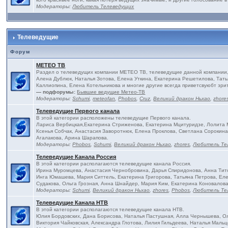
Модераторы:
Любитель Телеведущих
Телеведущие
Форум
МЕТЕО ТВ
Раздел о телеведущих компании МЕТЕО ТВ, телеведущие данной компании, 
Алена Дублюк, Наталья Зотова, Елена Уткина, Екатерина Решетилова, Тать
Каллиопина, Елена Котельникова и многие другие всегда приветсвуюбт зри
— подфорумы:
Бывшие ведущие Метео-ТВ
Модераторы:
Schumi
,
meteofan
,
Phobos
,
Cruz
,
Великий дракон Ньхао
,
zhore
Телеведущие Первого канала
В этой категории расположены телеведущие Первого канала.
Лариса Вербицкая,Екатерина Стриженова, Екатерина Мцитуридзе, Лолита М
Ксенья Собчак, Анастасия Заворотнюк, Елена Проклова, Светлана Сороки
Агалакова, Арина Шарапова.
Модераторы:
Phobos
,
Schumi
,
Великий дракон Ньхао
,
zhores
,
Любитель Те
Телеведущие Канала Россия
В этой категории располагаются телеведущие канала Россия.
Ирина Муромцева, Анастасия Чернобровина, Дарья Спиридонова, Анна Тито
Инга Юмашева, Мария Ситтель, Екатерина Григорова, Татьяна Петрова, Еле
Судакова, Ольга Грозная, Анна Шнайдер, Мария Ким, Екатерина Коновалова
Модераторы:
Schumi
,
Великий дракон Ньхао
,
zhores
,
Phobos
,
Любитель Те
Телеведущие Канала НТВ
В этой категории располагаются телеведущие канала НТВ.
Юлия Бордовских, Дана Борисова, Наталья Пастушная, Алла Чернышева, Ол
Виктория Чайковская, Александра Глотова, Лилия Гильдеева, Наталья Мальц