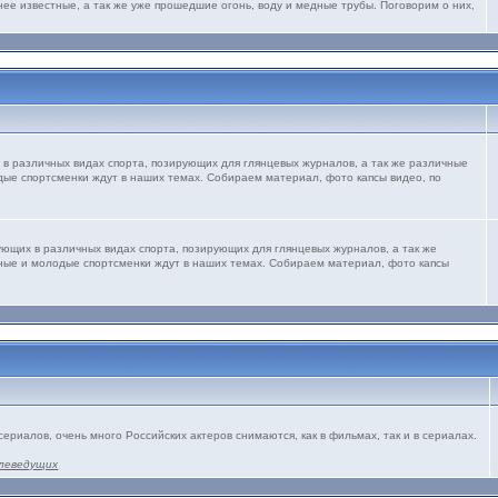
нее известные, а так же уже прошедшие огонь, воду и медные трубы. Поговорим о них,
 в различных видах спорта, позирующих для глянцевых журналов, а так же различные
дые спортсменки ждут в наших темах. Собираем материал, фото капсы видео, по
ующих в различных видах спорта, позирующих для глянцевых журналов, а так же
рные и молодые спортсменки ждут в наших темах. Собираем материал, фото капсы
сериалов, очень много Российских актеров снимаются, как в фильмах, так и в сериалах.
леведущих