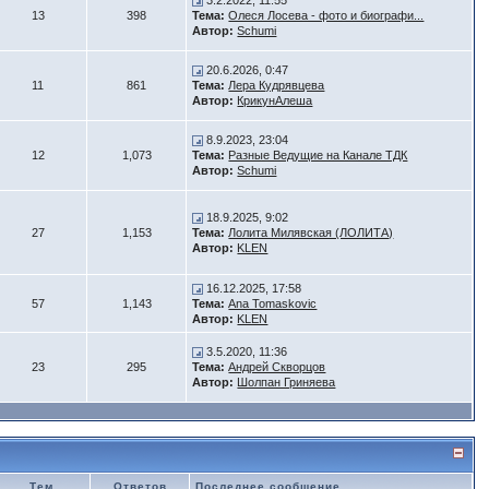
3.2.2022, 11:55
13
398
Тема:
Олеся Лосева - фото и биографи...
Автор:
Schumi
20.6.2026, 0:47
11
861
Тема:
Лера Кудрявцева
Автор:
КрикунАлеша
8.9.2023, 23:04
12
1,073
Тема:
Разные Ведущие на Канале ТДК
Автор:
Schumi
18.9.2025, 9:02
27
1,153
Тема:
Лолита Милявская (ЛОЛИТА)
Автор:
KLEN
16.12.2025, 17:58
57
1,143
Тема:
Ana Tomaskovic
Автор:
KLEN
3.5.2020, 11:36
23
295
Тема:
Андрей Скворцов
Автор:
Шолпан Гриняева
Тем
Ответов
Последнее сообщение