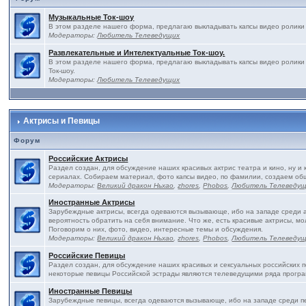
Музыкальные Ток-шоу
В этом разделе нашего форма, предлагаю выкладывать капсы видео ролики 
Модераторы:
Любитель Телеведущих
Развлекательные и Интелектуальные Ток-шоу.
В этом разделе нашего форма, предлагаю выкладывать капсы видео ролики
Ток-шоу.
Модераторы:
Любитель Телеведущих
Актрисы и Певицы
Форум
Российские Актрисы
Раздел создан, для обсуждение наших красивых актрис театра и кино, ну и 
сериалах. Собираем материал, фото капсы видео, по фамилии, создаем об
Модераторы:
Великий дракон Ньхао
,
zhores
,
Phobos
,
Любитель Телеведу
Иностранные Актрисы
Зарубеждные актрисы, всегда одеваются вызывающе, ибо на западе среди ак
вероятность обратить на себя внимание. Что же, есть красивые актрисы, м
Поговорим о них, фото, видео, интересные темы и обсуждения.
Модераторы:
Великий дракон Ньхао
,
zhores
,
Phobos
,
Любитель Телеведу
Российские Певицы
Раздел создан, для обсуждение наших красивых и сексуальных российских пе
некоторые певицы Российской эстрады являются телеведущими ряда програ
Иностранные Певицы
Зарубеждные певицы, всегда одеваются вызывающе, ибо на западе среди пе