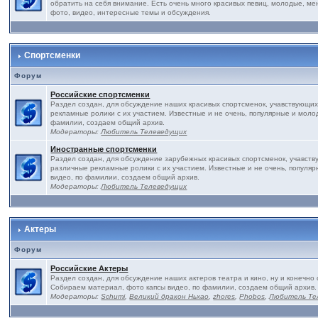
обратить на себя внимание. Есть очень много красивых певиц, молодые, ме
фото, видео, интересные темы и обсуждения.
Спортсменки
Форум
Российские спортсменки
Раздел создан, для обсуждение наших красивых спортсменок, учавствующих
рекламные ролики с их участием. Известные и не очень, популярные и моло
фамилии, создаем общий архив.
Модераторы:
Любитель Телеведущих
Иностранные спортсменки
Раздел создан, для обсуждение зарубежных красивых спортсменок, учавств
различные рекламные ролики с их участием. Известные и не очень, популя
видео, по фамилии, создаем общий архив.
Модераторы:
Любитель Телеведущих
Актеры
Форум
Российские Актеры
Раздел создан, для обсуждение наших актеров театра и кино, ну и конечно 
Собираем материал, фото капсы видео, по фамилии, создаем общий архив.
Модераторы:
Schumi
,
Великий дракон Ньхао
,
zhores
,
Phobos
,
Любитель Те