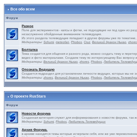
Все обо всем
Форум
Разное
Поле для экспериментов - капсы и фотки, не подходящие ни под один из ра
незаслуженно обойденные вниманием телеведущие.
Из этого раздела телеведущие попадают в другие форумы уже по тематике,
Модераторы:
Schumi
,
meteofan
,
Phobos
,
Cruz
,
Великий дракон Ньхао
,
zhore
Болталка
Тема создается для общения и разного рода, можно создать тему и перетер
видео и фото материалами. Создаем тему по интересующему Вас вопросу 
Модераторы:
Великий дракон Ньхао
,
zhores
,
Phobos
,
Любитель Телеведу
Опознать Ведущую
Создается подраздел для установлении личности ведущих, которых мы не з
Модераторы:
zhores
,
Великий дракон Ньхао
,
Phobos
,
Любитель Телеведу
О проекте RusStars
Форум
Новости форума
Созданная категория служит для информирования о новостях форума, так 
Модераторы:
Schumi
,
Phobos
,
Любитель Телеведущих
Архив Форума.
в архиве находятся темы которые исчерпали себя, или же уже перемолненны