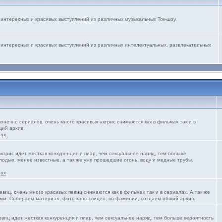
интересных и красивых выступлений из различных музыкальных Ток-шоу.
 интересных и красивых выступлений из различных интелектуальных, развлекательных
конечно сериалов, очень много красивых актрис снимаются как в фильмах так и в
щий архив.
щих
трис идет жесткая конкуренция и пиар, чем сексуальнее наряд, тем больше
олодые, менее известные, а так же уже прошедшие огонь, воду и медные трубы.
щих
виц, очень много красивых певиц снимаются как в фильмах так и в сериалах, А так же
мм. Собираем материал, фото капсы видео, по фамилии, создаем общий архив.
виц идет жесткая конкуренция и пиар, чем сексуальнее наряд, тем больше вероятность