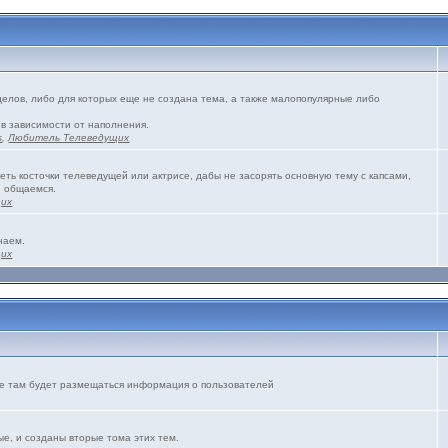
зделов, либо для которых еще не создана тема, а также малопопулярные либо
 в зависимости от наполнения.
s
,
Любитель Телеведущих
еть косточки телеведущей или актрисе, дабы не засорять основную тему с капсами,
и общаемся.
щих
наем.
щих
же там будет размещаться информация о пользователей
е, и созданы вторые тома этих тем.