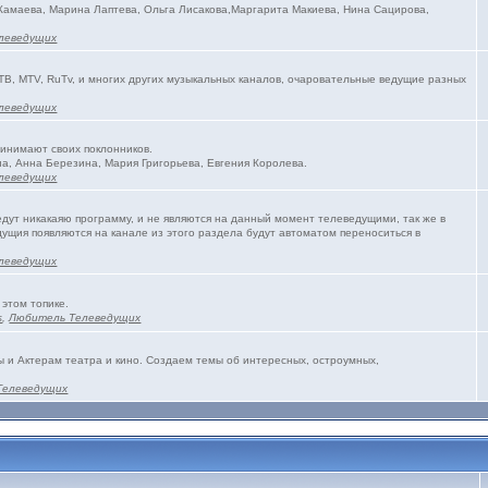
 Камаева, Марина Лаптева, Ольга Лисакова,Маргарита Макиева, Нина Сацирова,
леведущих
ТВ, MTV, RuTv, и многих других музыкальных каналов, очаровательные ведущие разных
леведущих
ринимают своих поклонников.
а, Анна Березина, Мария Григорьева, Евгения Королева.
леведущих
едут никакаяю программу, и не являются на данный момент телеведущими, так же в
ущия появляются на канале из этого раздела будут автоматом переноситься в
леведущих
 этом топике.
s
,
Любитель Телеведущих
и Актерам театра и кино. Создаем темы об интересных, остроумных,
Телеведущих