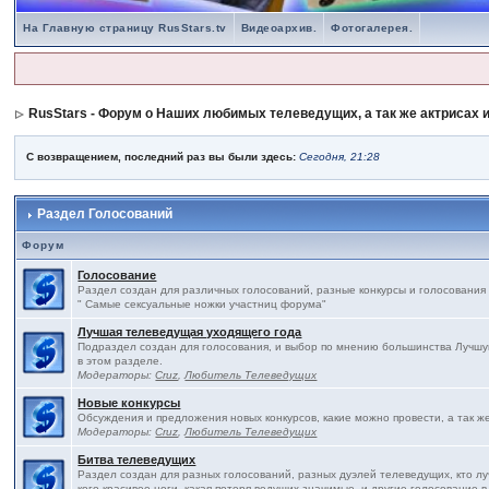
На Главную страницу RusStars.tv
Видеоархив.
Фотогалерея.
RusStars - Форум о Наших любимых телеведущих, а так же актрисах и
С возвращением, последний раз вы были здесь:
Сегодня, 21:28
Раздел Голосований
Форум
Голосование
Раздел создан для различных голосований, разные конкурсы и голосования
" Самые сексуальные ножки участниц форума"
Лучшая телеведущая уходящего года
Подраздел создан для голосования, и выбор по мнению большинства Лучшу
в этом разделе.
Модераторы:
Cruz
,
Любитель Телеведущих
Новые конкурсы
Обсуждения и предложения новых конкурсов, какие можно провести, а так ж
Модераторы:
Cruz
,
Любитель Телеведущих
Битва телеведущих
Раздел создан для разных голосований, разных дуэлей телеведущих, кто л
кого красивее ноги, какая потеря ведущих значимые, и другие голосование в