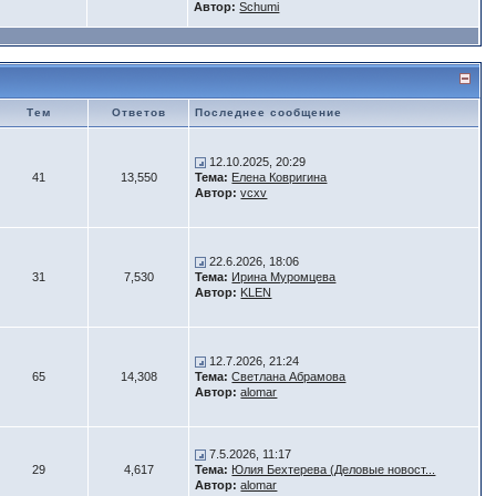
Автор:
Schumi
Тем
Ответов
Последнее сообщение
12.10.2025, 20:29
41
13,550
Тема:
Елена Ковригина
Автор:
vcxv
22.6.2026, 18:06
31
7,530
Тема:
Ирина Муромцева
Автор:
KLEN
12.7.2026, 21:24
65
14,308
Тема:
Светлана Абрамова
Автор:
alomar
7.5.2026, 11:17
29
4,617
Тема:
Юлия Бехтерева (Деловые новост...
Автор:
alomar