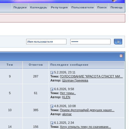
Подарки
Календарь
Репутация
Пользователи
Поиск
Помощь
Тем
Ответов
Последнее сообщение
5.2.2026, 23:11
9
287
Тема:
ГОЛОСОВАНИЕ "КРАСОТА СПАСЕТ МИ...
Автор:
Шолпан Гриняева
6.6.2026, 9:58
5
61
Тема:
Нет темы..
Автор:
KLEN
4.8.2026, 10:08
10
385
Тема:
Прием фотографий девушек нашег...
Автор:
alomar
6.1.2025, 2:34
14
156
Тема:
Хочу открыть тему по скачивани...