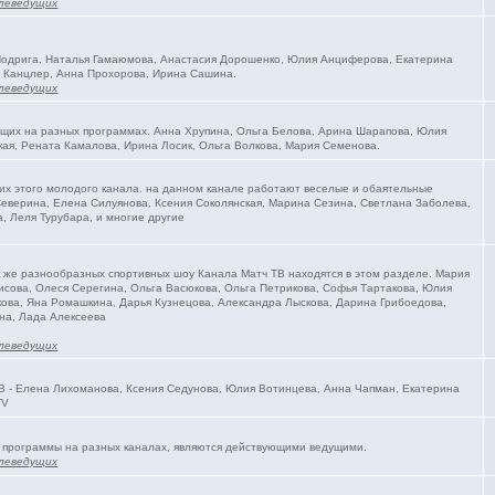
леведущих
 Подрига, Наталья Гамаюмова, Анастасия Дорошенко, Юлия Анциферова, Екатерина
 Канцлер, Анна Прохорова, Ирина Сашина.
леведущих
ущих на разных программах. Анна Хрупина, Ольга Белова, Арина Шарапова, Юлия
ая, Рената Камалова, Ирина Лосик, Ольга Волкова, Мария Семенова.
их этого молодого канала. на данном канале работают веселые и обаятельные
еверина, Елена Силуянова, Ксения Соколянская, Марина Сезина, Светлана Заболева,
, Леля Турубара, и многие другие
к же разнообразных спортивных шоу Канала Матч ТВ находятся в этом разделе. Мария
исова, Олеся Серегина, Ольга Васюкова, Ольга Петрикова, Софья Тартакова, Юлия
ова, Яна Ромашкина, Дарья Кузнецова, Александра Лыскова, Дарина Грибоедова,
на, Лада Алексеева
леведущих
В - Елена Лихоманова, Ксения Седунова, Юлия Вотинцева, Анна Чапман, Екатерина
TV
 программы на разных каналах, являются действующими ведущими.
леведущих