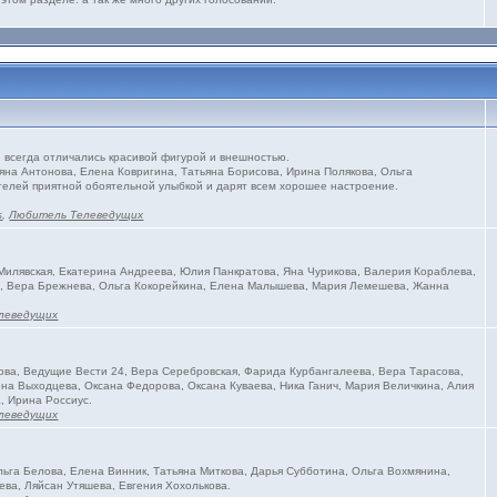
всегда отличались красивой фигурой и внешностью.
яна Антонова, Елена Ковригина, Татьяна Борисова, Ирина Полякова, Ольга
телей приятной обоятельной улыбкой и дарят всем хорошее настроение.
s
,
Любитель Телеведущих
илявская, Екатерина Андреева, Юлия Панкратова, Яна Чурикова, Валерия Кораблева,
на, Вера Брежнева, Ольга Кокорейкина, Елена Малышева, Мария Лемешева, Жанна
леведущих
ва, Ведущие Вести 24, Вера Серебровская, Фарида Курбангалеева, Вера Тарасова,
на Выходцева, Оксана Федорова, Оксана Куваева, Ника Ганич, Мария Величкина, Алия
, Ирина Россиус.
леведущих
ьга Белова, Елена Винник, Татьяна Миткова, Дарья Субботина, Ольга Вохмянина,
ева, Ляйсан Утяшева, Евгения Хохолькова.