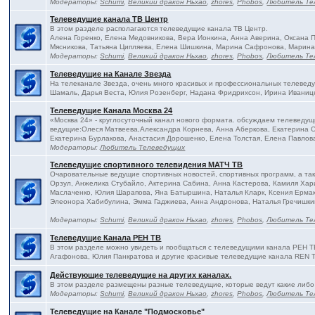
Модераторы:
Schumi
,
Великий дракон Ньхао
,
zhores
,
Phobos
,
Любитель Те
Телеведущие канала ТВ Центр
В этом разделе располагаются телеведущие канала ТВ Центр.
Алена Горенко, Елена Медовникова, Вера Ионкина, Анна Аверина, Оксана
Мясникова, Татьяна Ципляева, Елена Шишкина, Марина Сафронова, Марина
Модераторы:
Schumi
,
Великий дракон Ньхао
,
zhores
,
Phobos
,
Любитель Те
Телеведущие на Канале Звезда
На телеканале Звезда, очень много красивых и профессиональных телевед
Шамаль, Дарья Веста, Юлия Розенберг, Надана Фридрихсон, Ирина Иваницк
Телеведущие Канала Москва 24
«Москва 24» - круглосуточный канал нового формата. обсуждаем телеведущ
ведущие:Олеся Матвеева,Александра Корнева, Анна Аберкова, Екатерина С
Екатерина Бурлакова, Анастасия Дорошенко, Елена Толстая, Елена Павлова
Модераторы:
Любитель Телеведущих
Телеведущие спортивного телевидения МАТЧ ТВ
Очаровательные ведущие спортивных новостей, спортивных программ, а та
Орзул, Анжелика Стубайло, Актерина Сабина, Анна Кастерова, Камиля Хар
Маслаченко, Юлия Шарапова, Яна Батыршина, Наталья Кларк, Ксения Ермак
Элеонора Хабибулина, Эмма Гаджиева, Анна Андронова, Наталья Гречишки
Модераторы:
Schumi
,
Великий дракон Ньхао
,
zhores
,
Phobos
,
Любитель Те
Телеведущие Канала РЕН ТВ
В этом разделе можно увидеть и пообщаться с телеведущими канала РЕН Т
Агафонова, Юлия Панкратова и другие красивые телеведущие канала REN 
Действующие телеведущие на других каналах.
В этом разделе размещены разные телеведущие, которые ведут какие либо
Модераторы:
Schumi
,
Великий дракон Ньхао
,
zhores
,
Phobos
,
Любитель Те
Телеведущие на Канале "Подмосковье"