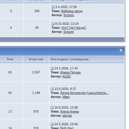
3.4.2020, 17:00
3
206
Тема:
Фабрика звезд
Автор:
Schumi
8.10.2022, 13:14
4
45
Тема:
Что? Где? Когда?
Автор:
Schumi
Тем
Ответов
Последнее сообщение
24.1.2026, 17:43
81
3,357
Тема:
Ирина Пегова
Автор:
KLEN
13.5.2026, 8:37
56
1,198
Тема:
Лаура Антонелли (Laura Antone...
Автор:
Milan
19.5.2026, 12:08
17
978
Тема:
Алена Апина
Автор:
alomar
24.5.2026, 13:06
14
378
Тема:
Beth Hart