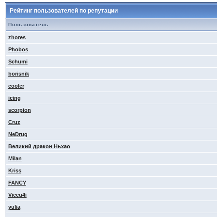
Рейтинг пользователей по репутации
Пользователь
zhores
Phobos
Schumi
borisnik
cooler
icing
scorpion
Cruz
NeDrug
Великий дракон Ньхао
Milan
Kriss
FANCY
Viccu4i
yulia