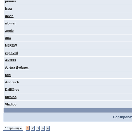
primus
istra
devin
alomar
apple
dim
NEREW
zapoved
AleXXX
Алёна Дублюк
roni
Andreich
DalilGrey
nikolos
Vladico
Сортирова
7 страниц
1
2
3
>
»