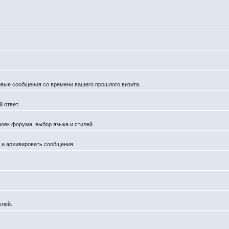
новые сообщения со времени вашего прошлого визита.
 ответ.
роек форума, выбор языка и стилей.
й и архивировать сообщения.
елей.