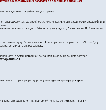
здаются в соответствующих разделах с подробным описанием.
вываться администрацией по их усмотрению.
е с телеведущей или актрисой обязательно наличие биографических сведений, или
дачи.
ничиваться чем-то вроде: «Абажаю эту ведущуюю!, А вам они как?!, А вот какая
вот-вот» и т.д. до бесконечности. Не превращайте форум в чат! «Чаты» будут
азываться. Будьте внимательные.
воренность с Администрацией сайта, или же если на данном ресурсе
ЕТ УДАЛЯТЬСЯ
.
исьмо модератору, супермодератору или
адмнистратору ресурса.
льзователи удаляются при повторной попытке регистрации - Бан IP.