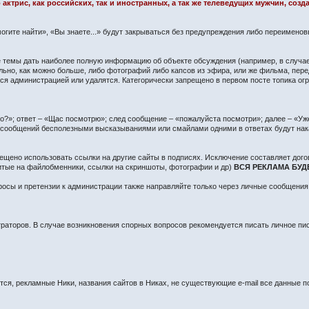
 актрис, как российских, так и иностранных, а так же телеведущих мужчин, со
огите найти», «Вы знаете...» будут закрываться без предупреждения либо переимено
сте темы дать наиболее полную информацию об объекте обсуждения (например, в случа
ьно, как можно больше, либо фотографий либо капсов из эфира, или же фильма, пере
 администрацией или удалятся. Категорически запрещено в первом посте топика огра
?»; ответ – «Щас посмотрю»; след сообщение – «пожалуйста посмотри»; далее – «Уже 
о сообщений бесполезными высказываниями или смайлами одними в ответах будут нак
ещено использовать ссылки на другие сайты в подписях. Исключение составляет дого
литые на файлобменники, ссылки на скриншоты, фотографии и др)
ВСЯ РЕКЛАМА БУД
осы и претензии к администрации также направляйте только через личные сообщения
раторов. В случае возникновения спорных вопросов рекомендуется писать личное п
я, рекламные Ники, названия сайтов в Никах, не существующие e-mail все данные по