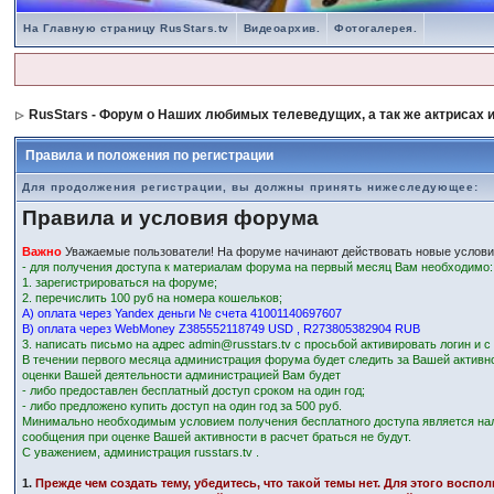
На Главную страницу RusStars.tv
Видеоархив.
Фотогалерея.
RusStars - Форум о Наших любимых телеведущих, а так же актрисах и
Правила и положения по регистрации
Для продолжения регистрации, вы должны принять нижеследующее:
Правила и условия форума
Важно
Уважаемые пользователи! На форуме начинают действовать новые услови
- для получения доступа к материалам форума на первый месяц Вам необходимо:
1. зарегистрироваться на форуме;
2. перечислить 100 руб на номера кошельков;
А) оплата через Yandex деньги № счета 41001140697607
В) оплата через WebMoney Z385552118749 USD , R273805382904 RUB
3. написать письмо на адрес admin@russtars.tv с просьбой активировать логин и 
В течении первого месяца администрация форума будет следить за Вашей активн
оценки Вашей деятельности администрацией Вам будет
- либо предоставлен бесплатный доступ сроком на один год;
- либо предложено купить доступ на один год за 500 руб.
Минимально необходимым условием получения бесплатного доступа является на
сообщения при оценке Вашей активности в расчет браться не будут.
С уважением, администрация russtars.tv .
1.
Прежде чем создать тему, убедитесь, что такой темы нет. Для этого восп