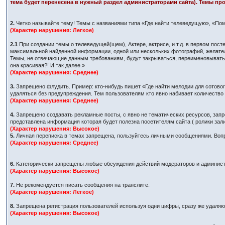
тема будет перенесена в нужный раздел администраторами сайта). Темы про
2.
Четко называйте тему! Темы с названиями типа «Где найти телеведущую», «Пом
(Характер нарушения: Легкое)
2.1
При создании темы о телеведущей(щем), Актере, актрисе, и т.д. в первом по
максимальной найденной информации, одной или нескольких фотографий, желател
Темы, не отвечающие данным требованиям, будут закрываться, переименовываться
она красивая?! И так далее.»
(Характер нарушения: Среднее)
3.
Запрещено флудить. Пример: кто-нибудь пишет «Где найти мелодии для сотового
удаляться без предупреждения. Тем пользователям кто явно набивает количеств
(Характер нарушения: Среднее)
4.
Запрещено создавать рекламные посты, с явно не тематических ресурсов, запр
представлена информация которая будет полезна посетителям сайта ( ролики за
(Характер нарушения: Высокое)
5.
Личная переписка в темах запрещена, пользуйтесь личными сообщениями. Вопр
(Характер нарушения: Среднее)
6.
Категорически запрещены любые обсуждения действий модераторов и админист
(Характер нарушения: Высокое)
7.
Не рекомендуется писать сообщения на транслите.
(Характер нарушения: Легкое)
8.
Запрещена регистрация пользователей используя одни цифры, сразу же удаляютс
(Характер нарушения: Высокое)