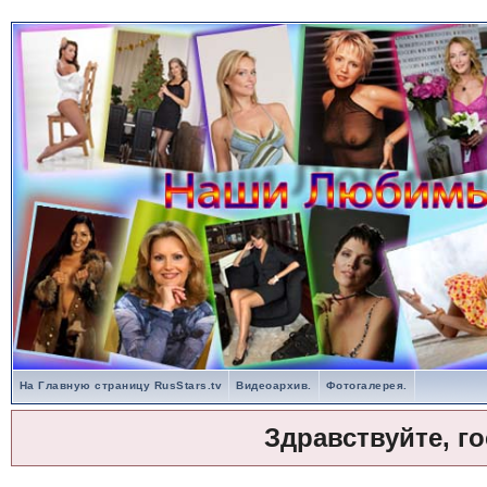
На Главную страницу RusStars.tv
Видеоархив.
Фотогалерея.
Здравствуйте, г