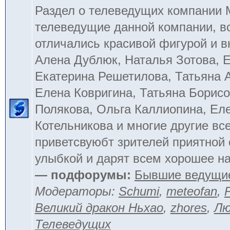
Раздел о телеведущих компании
телеведущие данной компании, в
отличались красивой фигурой и 
Алена Дублюк, Наталья Зотова, Е
Екатерина Решетилова, Татьяна 
Елена Ковригина, Татьяна Борисо
Полякова, Ольга Каллиопина, Ел
Котельникова и многие другие вс
приветсвуюбт зрителей приятной
улыбкой и дарят всем хорошее на
— подфорумы:
Бывшие ведущи
Модераторы:
Schumi
,
meteofan
,
Великий дракон Ньхао
,
zhores
,
Лю
Телеведущих