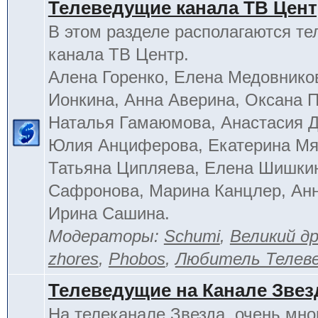
Телеведущие канала ТВ Цен
В этом разделе располагаются т
канала ТВ Центр.
Алена Горенко, Елена Медовнико
Ионкина, Анна Аверина, Оксана П
Наталья Гамаюмова, Анастасия 
Юлия Анциферова, Екатерина Мя
Татьяна Ципляева, Елена Шишки
Сафронова, Марина Канцлер, Анн
Ирина Сашина.
Модераторы:
Schumi
,
Великий д
zhores
,
Phobos
,
Любитель Телев
Телеведущие на Канале Звез
На телеканале Звезда, очень мно