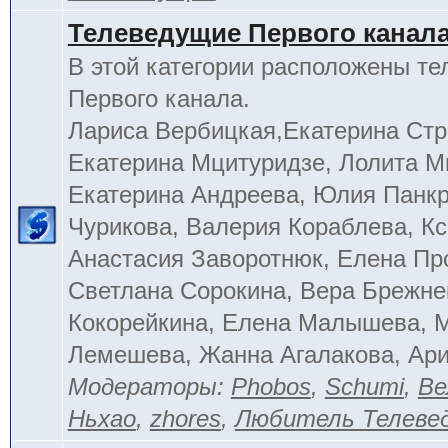
Телеведущие Первого канал
В этой категории расположены т
Первого канала.
Лариса Вербицкая,Екатерина Стр
Екатерина Мцитуридзе, Лолита М
Екатерина Андреева, Юлия Панкр
Чурикова, Валерия Кораблева, Кс
Анастасия Заворотнюк, Елена Пр
Светлана Сорокина, Вера Брежне
Кокорейкина, Елена Малышева, 
Лемешева, Жанна Агалакова, Ар
Модераторы:
Phobos
,
Schumi
,
Ве
Ньхао
,
zhores
,
Любитель Телеве