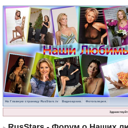
На Главную страницу RusStars.tv
Видеоархив.
Фотогалерея.
Здравствуйт
RusStars - Форум о Наших л