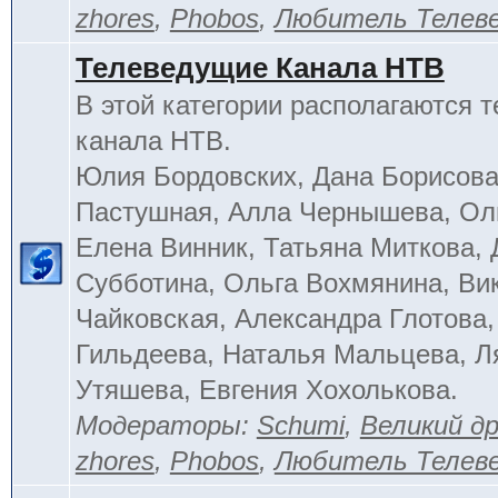
zhores
,
Phobos
,
Любитель Телев
Телеведущие Канала НТВ
В этой категории располагаются 
канала НТВ.
Юлия Бордовских, Дана Борисова
Пастушная, Алла Чернышева, Ол
Елена Винник, Татьяна Миткова, 
Субботина, Ольга Вохмянина, Ви
Чайковская, Александра Глотова,
Гильдеева, Наталья Мальцева, Л
Утяшева, Евгения Хохолькова.
Модераторы:
Schumi
,
Великий д
zhores
,
Phobos
,
Любитель Телев