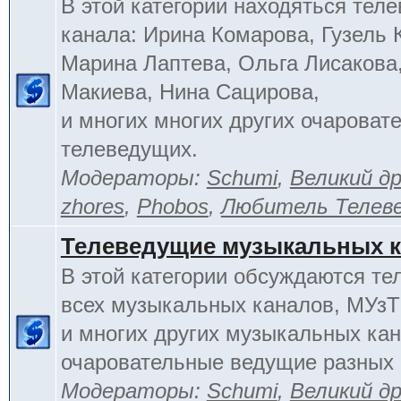
В этой категории находяться тел
канала: Ирина Комарова, Гузель 
Марина Лаптева, Ольга Лисакова
Макиева, Нина Сацирова,
и многих многих других очароват
телеведущих.
Модераторы:
Schumi
,
Великий д
zhores
,
Phobos
,
Любитель Телев
Телеведущие музыкальных 
В этой категории обсуждаются т
всех музыкальных каналов, МУзТ
и многих других музыкальных кан
очаровательные ведущие разных 
Модераторы:
Schumi
,
Великий д