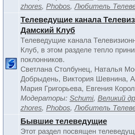
zhores
,
Phobos
,
Любитель Телев
Телеведущие канала Телеви
Дамский Клуб
Телеведущие канала Телевизион
Клуб, в этом разделе тепло прин
поклонников.
Светлана Столбунец, Наталья Мо
Добрыдень, Виктория Шевнина, А
Мария Григорьева, Евгения Корол
Модераторы:
Schumi
,
Великий д
zhores
,
Phobos
,
Любитель Телев
Бывшие телеведущие
Этот раздел посвящен телеведущ