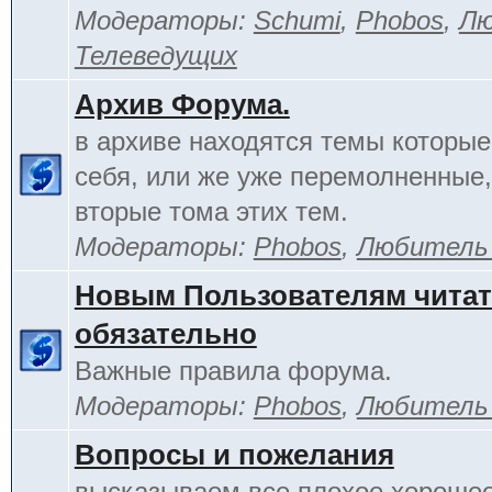
Модераторы:
Schumi
,
Phobos
,
Лю
Телеведущих
Архив Форума.
в архиве находятся темы которы
себя, или же уже перемолненные,
вторые тома этих тем.
Модераторы:
Phobos
,
Любитель
Новым Пользователям чита
обязательно
Важные правила форума.
Модераторы:
Phobos
,
Любитель
Вопросы и пожелания
высказываем все плохое хорошее