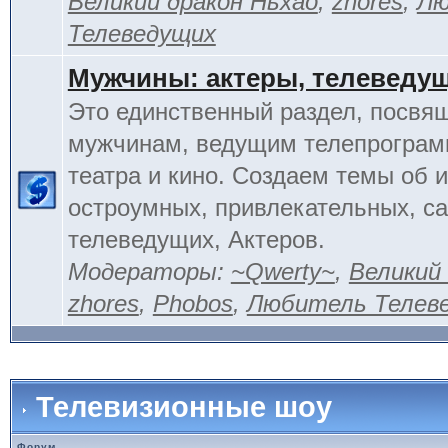
Великий дракон Ньхао
,
zhores
,
Лю
Телеведущих
Мужчины: актеры, телеведу
Это единственный раздел, посвя
мужчинам, ведущим телепрограм
театра и кино. Создаем темы об 
остроумных, привлекательных, 
телеведущих, Актеров.
Модераторы:
~Qwerty~
,
Великий
zhores
,
Phobos
,
Любитель Телев
Телевизионные шоу
Форум