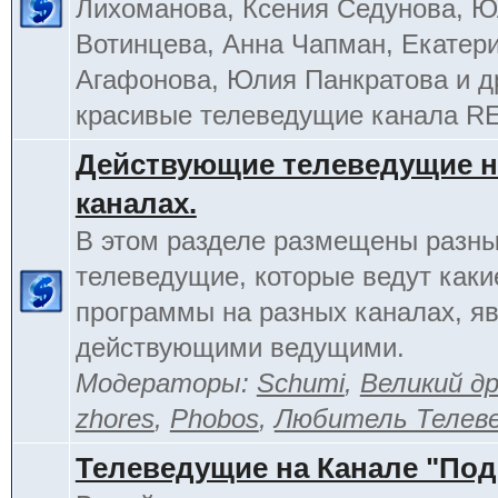
Лихоманова, Ксения Седунова, 
Вотинцева, Анна Чапман, Екатер
Агафонова, Юлия Панкратова и д
красивые телеведущие канала R
Действующие телеведущие н
каналах.
В этом разделе размещены разн
телеведущие, которые ведут каки
программы на разных каналах, я
действующими ведущими.
Модераторы:
Schumi
,
Великий д
zhores
,
Phobos
,
Любитель Телев
Телеведущие на Канале "По