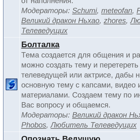
от наполнения.
Модераторы:
Schumi
,
meteofan
,
Великий дракон Ньхао
,
zhores
,
Лю
Телеведущих
Болталка
Тема создается для общения и ра
можно создать тему и перетереть
телеведущей или актрисе, дабы н
основную тему с капсами, видео 
материалами. Создаем тему по 
Вас вопросу и общаемся.
Модераторы:
Великий дракон Нь
Phobos
,
Любитель Телеведущих
Опознать Ведущую