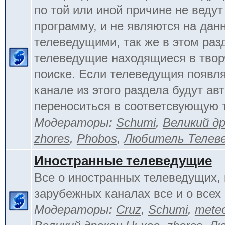
по той или иной причине не веду
программу, и не являются на да
телеведущими, так же в этом раз
телеведущие находящиеся в тво
поиске. Если телеведущия появл
канале из этого раздела будут ав
переноситься в соответсвующую 
Модераторы:
Schumi
,
Великий д
zhores
,
Phobos
,
Любитель Телев
Иностранные телеведущие
Все о иностранных телеведущих, 
зарубежных каналах все и о всех 
Модераторы:
Cruz
,
Schumi
,
mete