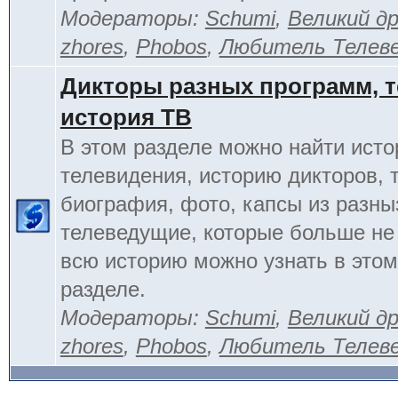
Модераторы:
Schumi
,
Великий д
zhores
,
Phobos
,
Любитель Телев
Дикторы разных программ, т
история ТВ
В этом разделе можно найти исто
телевидения, историю дикторов, 
биография, фото, капсы из разны
телеведущие, которые больше не
всю историю можно узнать в это
разделе.
Модераторы:
Schumi
,
Великий д
zhores
,
Phobos
,
Любитель Телев