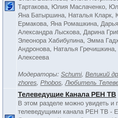
Тартакова, Юлия Маслаченко, Ю
Яна Батыршина, Наталья Кларк, 
Ермакова, Яна Ромашкина, Дарья
Александра Лыскова, Дарина Гри
Элеонора Хабибулина, Эмма Гад
Андронова, Наталья Гречишкина,
Алексеева
Модераторы:
Schumi
,
Великий д
zhores
,
Phobos
,
Любитель Телев
Телеведущие Канала РЕН ТВ
В этом разделе можно увидеть и 
телеведущими канала РЕН ТВ - 