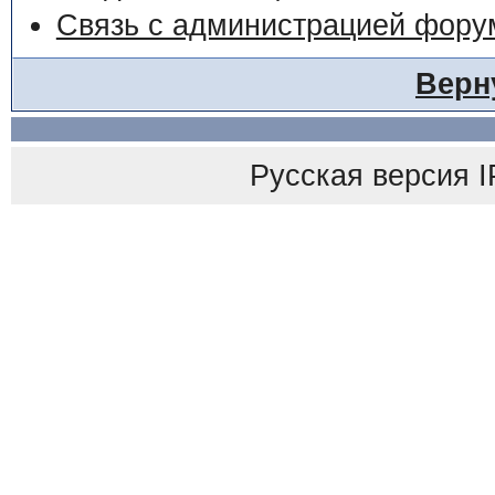
Связь с администрацией фору
Верн
Русская версия
I