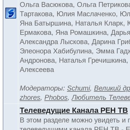
Ольга Васюкова, Ольга Петриков
Тартакова, Юлия Маслаченко, Ю
Яна Батыршина, Наталья Кларк, 
Ермакова, Яна Ромашкина, Дарья
Александра Лыскова, Дарина Гри
Элеонора Хабибулина, Эмма Гад
Андронова, Наталья Гречишкина,
Алексеева
Модераторы:
Schumi
,
Великий д
zhores
,
Phobos
,
Любитель Телев
Телеведущие Канала РЕН ТВ
В этом разделе можно увидеть и 
телеведущими канала РЕН ТВ - 