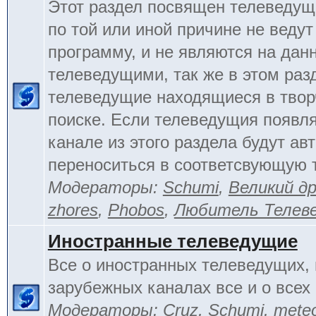
Этот раздел посвящен телеведущ
по той или иной причине не веду
программу, и не являются на да
телеведущими, так же в этом раз
телеведущие находящиеся в тво
поиске. Если телеведущия появл
канале из этого раздела будут ав
переноситься в соответсвующую 
Модераторы:
Schumi
,
Великий д
zhores
,
Phobos
,
Любитель Телев
Иностранные телеведущие
Все о иностранных телеведущих, 
зарубежных каналах все и о всех 
Модераторы:
Cruz
,
Schumi
,
mete