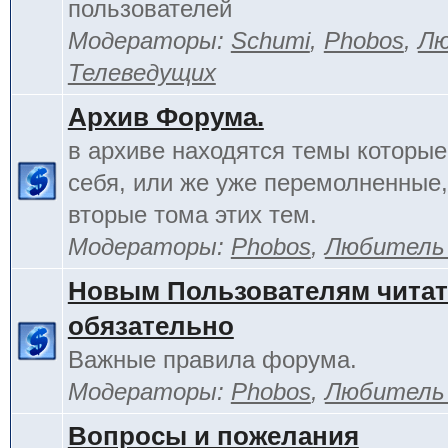
пользователей
Модераторы:
Schumi
,
Phobos
,
Лю
Телеведущих
Архив Форума.
в архиве находятся темы которы
себя, или же уже перемолненные,
вторые тома этих тем.
Модераторы:
Phobos
,
Любитель
Новым Пользователям чита
обязательно
Важные правила форума.
Модераторы:
Phobos
,
Любитель
Вопросы и пожелания