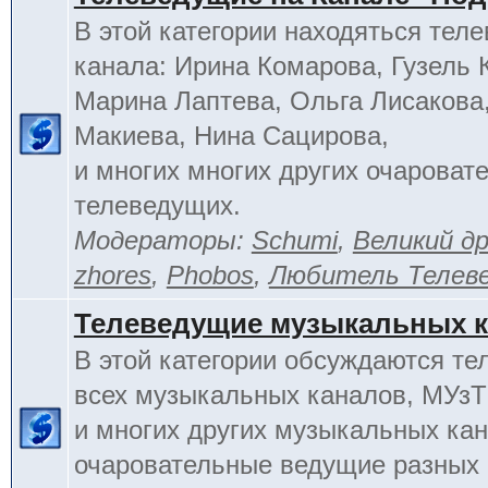
В этой категории находяться тел
канала: Ирина Комарова, Гузель 
Марина Лаптева, Ольга Лисакова
Макиева, Нина Сацирова,
и многих многих других очароват
телеведущих.
Модераторы:
Schumi
,
Великий д
zhores
,
Phobos
,
Любитель Телев
Телеведущие музыкальных 
В этой категории обсуждаются т
всех музыкальных каналов, МУзТ
и многих других музыкальных кан
очаровательные ведущие разных 