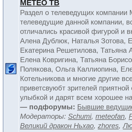
МЕТЕО ТВ
Раздел о телеведущих компании
телеведущие данной компании, в
отличались красивой фигурой и 
Алена Дублюк, Наталья Зотова, Е
Екатерина Решетилова, Татьяна 
Елена Ковригина, Татьяна Борисо
Полякова, Ольга Каллиопина, Ел
Котельникова и многие другие вс
приветсвуюбт зрителей приятной
улыбкой и дарят всем хорошее на
— подфорумы:
Бывшие ведущи
Модераторы:
Schumi
,
meteofan
,
Великий дракон Ньхао
,
zhores
,
Лю