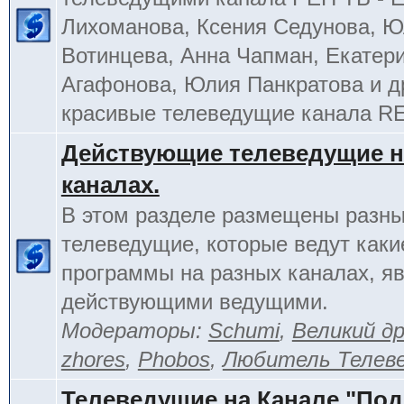
Лихоманова, Ксения Седунова, 
Вотинцева, Анна Чапман, Екатер
Агафонова, Юлия Панкратова и д
красивые телеведущие канала R
Действующие телеведущие н
каналах.
В этом разделе размещены разн
телеведущие, которые ведут каки
программы на разных каналах, я
действующими ведущими.
Модераторы:
Schumi
,
Великий д
zhores
,
Phobos
,
Любитель Телев
Телеведущие на Канале "По