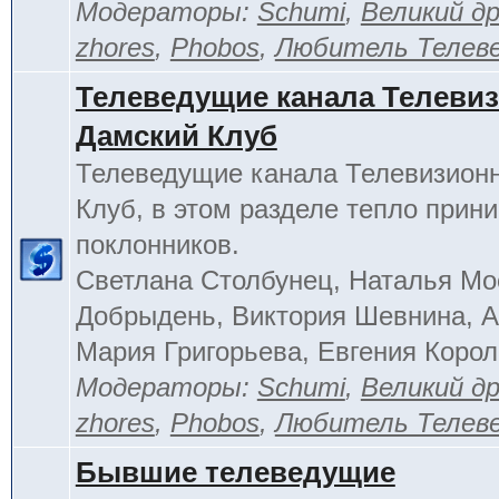
Модераторы:
Schumi
,
Великий д
zhores
,
Phobos
,
Любитель Телев
Телеведущие канала Телеви
Дамский Клуб
Телеведущие канала Телевизион
Клуб, в этом разделе тепло прин
поклонников.
Светлана Столбунец, Наталья Мо
Добрыдень, Виктория Шевнина, А
Мария Григорьева, Евгения Корол
Модераторы:
Schumi
,
Великий д
zhores
,
Phobos
,
Любитель Телев
Бывшие телеведущие