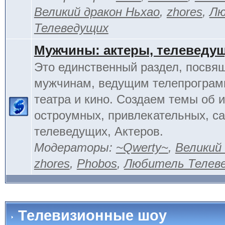
Великий дракон Ньхао
,
zhores
,
Лю
Телеведущих
Мужчины: актеры, телеведу
Это единственный раздел, посвя
мужчинам, ведущим телепрограм
театра и кино. Создаем темы об 
остроумных, привлекательных, 
телеведущих, Актеров.
Модераторы:
~Qwerty~
,
Великий
zhores
,
Phobos
,
Любитель Телев
Телевизионные шоу