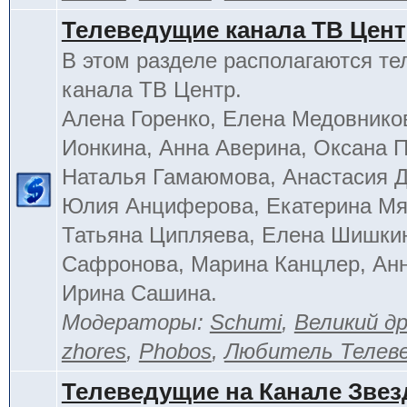
Телеведущие канала ТВ Цен
В этом разделе располагаются т
канала ТВ Центр.
Алена Горенко, Елена Медовнико
Ионкина, Анна Аверина, Оксана П
Наталья Гамаюмова, Анастасия 
Юлия Анциферова, Екатерина Мя
Татьяна Ципляева, Елена Шишки
Сафронова, Марина Канцлер, Анн
Ирина Сашина.
Модераторы:
Schumi
,
Великий д
zhores
,
Phobos
,
Любитель Телев
Телеведущие на Канале Звез