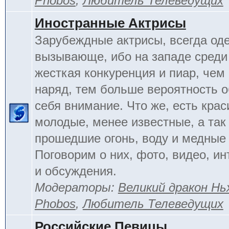
Phobos
,
Любитель Телеведущих
Иностранные Актрисы
Зарубеждные актрисы, всегда од
вызывающе, ибо на западе среди 
жесткая конкуренция и пиар, чем
наряд, тем больше вероятность о
себя внимание. Что же, есть кра
молодые, менее известные, а так
прошедшие огонь, воду и медные
Поговорим о них, фото, видео, и
и обсуждения.
Модераторы:
Великий дракон Нь
Phobos
,
Любитель Телеведущих
Российские Певицы