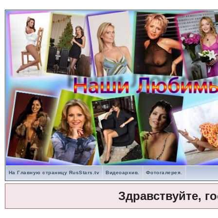
На Главную страницу RusStars.tv
Видеоархив.
Фотогалерея.
Здравствуйте, г