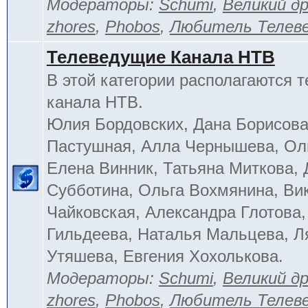
Модераторы:
Schumi
,
Великий д
zhores
,
Phobos
,
Любитель Телев
Телеведущие Канала НТВ
В этой категории располагаются 
канала НТВ.
Юлия Бордовских, Дана Борисова
Пастушная, Алла Чернышева, Ол
Елена Винник, Татьяна Миткова, 
Субботина, Ольга Вохмянина, Ви
Чайковская, Александра Глотова,
Гильдеева, Наталья Мальцева, Л
Утяшева, Евгения Хохолькова.
Модераторы:
Schumi
,
Великий д
zhores
,
Phobos
,
Любитель Телев