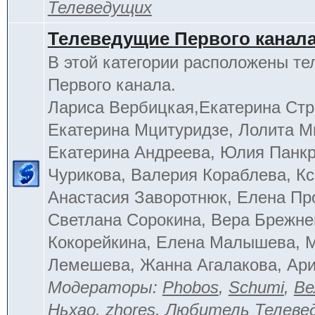
Телеведущих
Телеведущие Первого канал
В этой категории расположены т
Первого канала.
Лариса Вербицкая,Екатерина Стр
Екатерина Мцитуридзе, Лолита М
Екатерина Андреева, Юлия Панкр
Чурикова, Валерия Кораблева, Кс
Анастасия Заворотнюк, Елена Пр
Светлана Сорокина, Вера Брежне
Кокорейкина, Елена Малышева, 
Лемешева, Жанна Агалакова, Ар
Модераторы:
Phobos
,
Schumi
,
Ве
Ньхао
,
zhores
,
Любитель Телеве