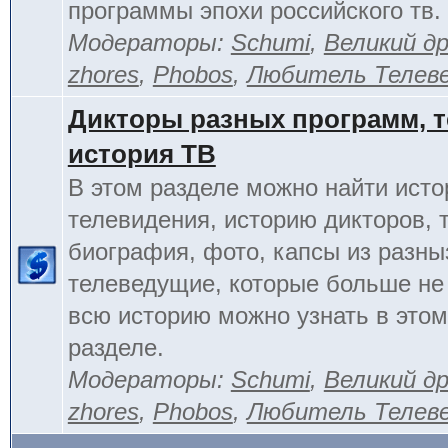
программы эпохи российского тв.
Модераторы:
Schumi
,
Великий д
zhores
,
Phobos
,
Любитель Телев
Дикторы разных программ, т
история ТВ
В этом разделе можно найти исто
телевидения, историю дикторов, 
биография, фото, капсы из разны
телеведущие, которые больше не
всю историю можно узнать в это
разделе.
Модераторы:
Schumi
,
Великий д
zhores
,
Phobos
,
Любитель Телев