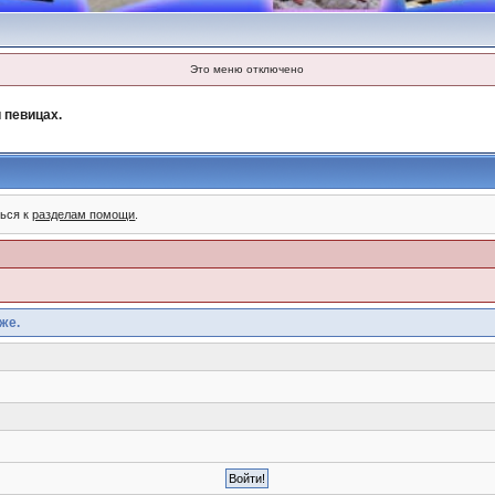
Это меню отключено
 певицах.
ться к
разделам помощи
.
же.