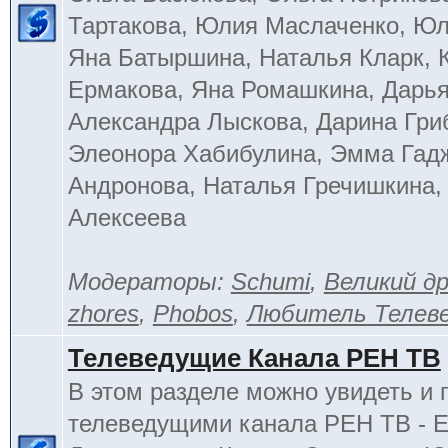
Тартакова, Юлия Маслаченко, Ю
Яна Батыршина, Наталья Кларк, 
Ермакова, Яна Ромашкина, Дарья
Александра Лыскова, Дарина Гри
Элеонора Хабибулина, Эмма Гад
Андронова, Наталья Гречишкина,
Алексеева
Модераторы:
Schumi
,
Великий д
zhores
,
Phobos
,
Любитель Телев
Телеведущие Канала РЕН ТВ
В этом разделе можно увидеть и 
телеведущими канала РЕН ТВ - 