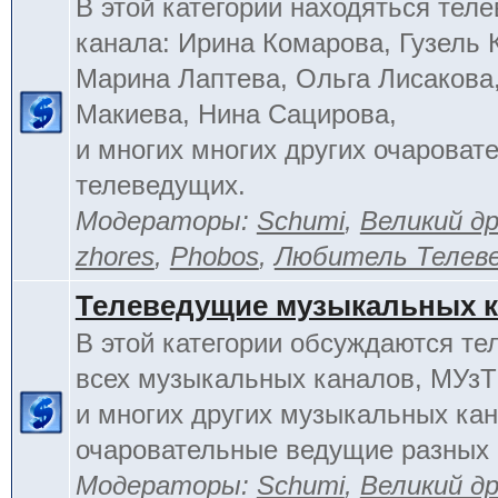
В этой категории находяться тел
канала: Ирина Комарова, Гузель 
Марина Лаптева, Ольга Лисакова
Макиева, Нина Сацирова,
и многих многих других очароват
телеведущих.
Модераторы:
Schumi
,
Великий д
zhores
,
Phobos
,
Любитель Телев
Телеведущие музыкальных 
В этой категории обсуждаются т
всех музыкальных каналов, МУзТ
и многих других музыкальных кан
очаровательные ведущие разных 
Модераторы:
Schumi
,
Великий д