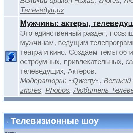
Великий дракон Ньхао
,
zhores
,
Лю
Телеведущих
Мужчины: актеры, телеведу
Это единственный раздел, посвя
мужчинам, ведущим телепрограм
театра и кино. Создаем темы об 
остроумных, привлекательных, 
телеведущих, Актеров.
Модераторы:
~Qwerty~
,
Великий
zhores
,
Phobos
,
Любитель Телев
Телевизионные шоу
Форум