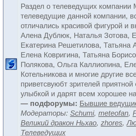
Раздел о телеведущих компании
телеведущие данной компании, в
отличались красивой фигурой и 
Алена Дублюк, Наталья Зотова, Е
Екатерина Решетилова, Татьяна 
Елена Ковригина, Татьяна Борисо
Полякова, Ольга Каллиопина, Ел
Котельникова и многие другие вс
приветсвуюбт зрителей приятной
улыбкой и дарят всем хорошее на
— подфорумы:
Бывшие ведущи
Модераторы:
Schumi
,
meteofan
,
Великий дракон Ньхао
,
zhores
,
Лю
Телеведущих