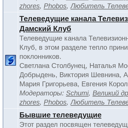
zhores
,
Phobos
,
Любитель Телев
Телеведущие канала Телеви
Дамский Клуб
Телеведущие канала Телевизион
Клуб, в этом разделе тепло прин
поклонников.
Светлана Столбунец, Наталья Мо
Добрыдень, Виктория Шевнина, А
Мария Григорьева, Евгения Корол
Модераторы:
Schumi
,
Великий д
zhores
,
Phobos
,
Любитель Телев
Бывшие телеведущие
Этот раздел посвящен телеведущ