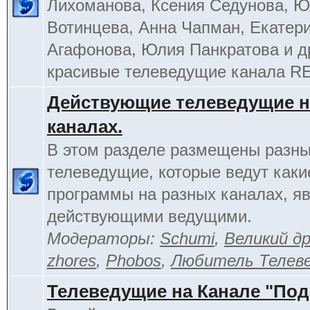
Лихоманова, Ксения Седунова, 
Вотинцева, Анна Чапман, Екатер
Агафонова, Юлия Панкратова и д
красивые телеведущие канала R
Действующие телеведущие н
каналах.
В этом разделе размещены разн
телеведущие, которые ведут каки
программы на разных каналах, я
действующими ведущими.
Модераторы:
Schumi
,
Великий д
zhores
,
Phobos
,
Любитель Телев
Телеведущие на Канале "По