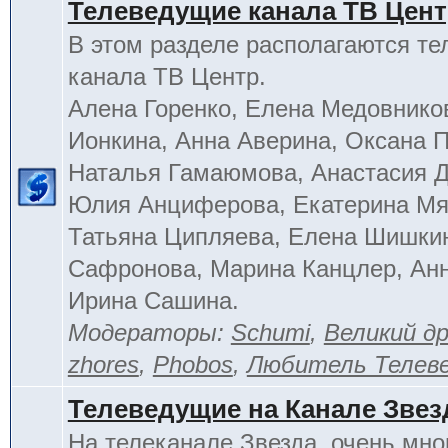
Телеведущие канала ТВ Цен
В этом разделе располагаются т
канала ТВ Центр.
Алена Горенко, Елена Медовнико
Ионкина, Анна Аверина, Оксана П
Наталья Гамаюмова, Анастасия 
Юлия Анциферова, Екатерина Мя
Татьяна Ципляева, Елена Шишки
Сафронова, Марина Канцлер, Анн
Ирина Сашина.
Модераторы:
Schumi
,
Великий д
zhores
,
Phobos
,
Любитель Телев
Телеведущие на Канале Звез
На телеканале Звезда, очень мно