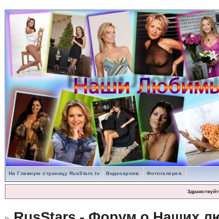
На Главную страницу RusStars.tv
Видеоархив.
Фотогалерея.
Здравствуйт
RusStars - Форум о Наших л