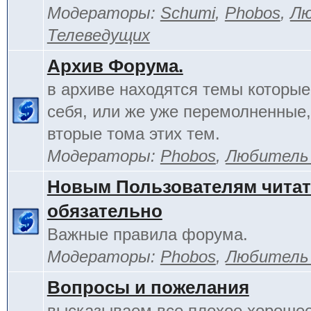
Модераторы:
Schumi
,
Phobos
,
Лю
Телеведущих
Архив Форума.
в архиве находятся темы которы
себя, или же уже перемолненные,
вторые тома этих тем.
Модераторы:
Phobos
,
Любитель
Новым Пользователям чита
обязательно
Важные правила форума.
Модераторы:
Phobos
,
Любитель
Вопросы и пожелания
высказываем все плохое хорошее