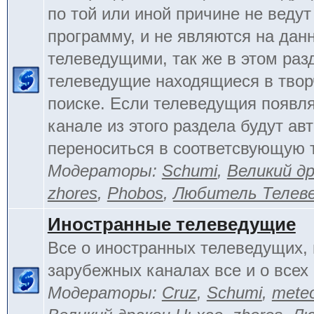
по той или иной причине не веду
программу, и не являются на да
телеведущими, так же в этом раз
телеведущие находящиеся в тво
поиске. Если телеведущия появл
канале из этого раздела будут ав
переноситься в соответсвующую 
Модераторы:
Schumi
,
Великий д
zhores
,
Phobos
,
Любитель Телев
Иностранные телеведущие
Все о иностранных телеведущих, 
зарубежных каналах все и о всех 
Модераторы:
Cruz
,
Schumi
,
mete