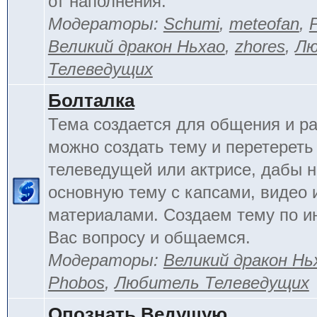
от наполнения.
Модераторы:
Schumi
,
meteofan
,
Великий дракон Ньхао
,
zhores
,
Лю
Телеведущих
Болталка
Тема создается для общения и ра
можно создать тему и перетереть
телеведущей или актрисе, дабы н
основную тему с капсами, видео 
материалами. Создаем тему по 
Вас вопросу и общаемся.
Модераторы:
Великий дракон Нь
Phobos
,
Любитель Телеведущих
Опознать Ведущую