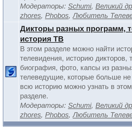
Модераторы:
Schumi
,
Великий д
zhores
,
Phobos
,
Любитель Телев
Дикторы разных программ, т
история ТВ
В этом разделе можно найти исто
телевидения, историю дикторов, 
биография, фото, капсы из разны
телеведущие, которые больше не
всю историю можно узнать в это
разделе.
Модераторы:
Schumi
,
Великий д
zhores
,
Phobos
,
Любитель Телев