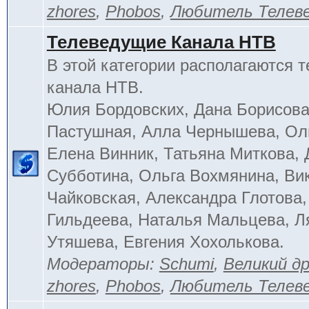
zhores
,
Phobos
,
Любитель Телев
Телеведущие Канала НТВ
В этой категории располагаются 
канала НТВ.
Юлия Бордовских, Дана Борисова
Пастушная, Алла Чернышева, Ол
Елена Винник, Татьяна Миткова, 
Субботина, Ольга Вохмянина, Ви
Чайковская, Александра Глотова,
Гильдеева, Наталья Мальцева, Л
Утяшева, Евгения Хохолькова.
Модераторы:
Schumi
,
Великий д
zhores
,
Phobos
,
Любитель Телев