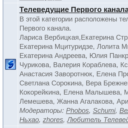
Телеведущие Первого канал
В этой категории расположены т
Первого канала.
Лариса Вербицкая,Екатерина Стр
Екатерина Мцитуридзе, Лолита М
Екатерина Андреева, Юлия Панкр
Чурикова, Валерия Кораблева, Кс
Анастасия Заворотнюк, Елена Пр
Светлана Сорокина, Вера Брежне
Кокорейкина, Елена Малышева, 
Лемешева, Жанна Агалакова, Ар
Модераторы:
Phobos
,
Schumi
,
Ве
Ньхао
,
zhores
,
Любитель Телеве