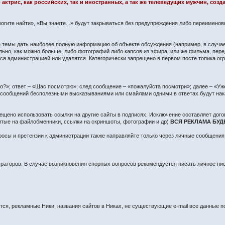
 актрис, как российских, так и иностранных, а так же телеведущих мужчин, со
огите найти», «Вы знаете...» будут закрываться без предупреждения либо переимено
сте темы дать наиболее полную информацию об объекте обсуждения (например, в случа
ьно, как можно больше, либо фотографий либо капсов из эфира, или же фильма, пере
 администрацией или удалятся. Категорически запрещено в первом посте топика огра
?»; ответ – «Щас посмотрю»; след сообщение – «пожалуйста посмотри»; далее – «Уже 
о сообщений бесполезными высказываниями или смайлами одними в ответах будут нак
ещено использовать ссылки на другие сайты в подписях. Исключение составляет дого
литые на файлобменники, ссылки на скриншоты, фотографии и др)
ВСЯ РЕКЛАМА БУД
осы и претензии к администрации также направляйте только через личные сообщения
раторов. В случае возникновения спорных вопросов рекомендуется писать личное п
я, рекламные Ники, названия сайтов в Никах, не существующие e-mail все данные по