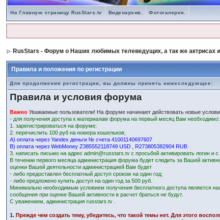
На Главную страницу RusStars.tv
Видеоархив.
Фотогалерея.
RusStars - Форум о Наших любимых телеведущих, а так же актрисах и
Правила и положения по регистрации
Для продолжения регистрации, вы должны принять нижеследующее:
Правила и условия форума
Важно
Уважаемые пользователи! На форуме начинают действовать новые услови
- для получения доступа к материалам форума на первый месяц Вам необходимо:
1. зарегистрироваться на форуме;
2. перечислить 100 руб на номера кошельков;
А) оплата через Yandex деньги № счета 41001140697607
В) оплата через WebMoney Z385552118749 USD , R273805382904 RUB
3. написать письмо на адрес admin@russtars.tv с просьбой активировать логин и 
В течении первого месяца администрация форума будет следить за Вашей активн
оценки Вашей деятельности администрацией Вам будет
- либо предоставлен бесплатный доступ сроком на один год;
- либо предложено купить доступ на один год за 500 руб.
Минимально необходимым условием получения бесплатного доступа является на
сообщения при оценке Вашей активности в расчет браться не будут.
С уважением, администрация russtars.tv .
1.
Прежде чем создать тему, убедитесь, что такой темы нет. Для этого восп