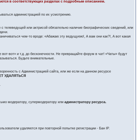
здаются в соответствующих разделах с подробным описанием.
вываться администрацией по их усмотрению.
е с телеведущей или актрисой обязательно наличие биографических сведений, или
дачи.
ничиваться чем-то вроде: «Абажаю эту ведущуюю!, А вам они как?!, А вот какая
вот-вот» и т.д. до бесконечности. Не превращайте форум в чат! «Чаты» будут
азываться. Будьте внимательные.
воренность с Администрацией сайта, или же если на данном ресурсе
ЕТ УДАЛЯТЬСЯ
.
исьмо модератору, супермодератору или
адмнистратору ресурса.
льзователи удаляются при повторной попытке регистрации - Бан IP.