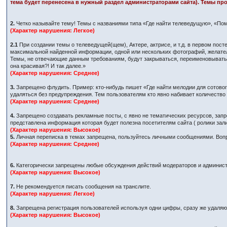
тема будет перенесена в нужный раздел администраторами сайта). Темы про
2.
Четко называйте тему! Темы с названиями типа «Где найти телеведущую», «Пом
(Характер нарушения: Легкое)
2.1
При создании темы о телеведущей(щем), Актере, актрисе, и т.д. в первом по
максимальной найденной информации, одной или нескольких фотографий, желател
Темы, не отвечающие данным требованиям, будут закрываться, переименовываться
она красивая?! И так далее.»
(Характер нарушения: Среднее)
3.
Запрещено флудить. Пример: кто-нибудь пишет «Где найти мелодии для сотового
удаляться без предупреждения. Тем пользователям кто явно набивает количеств
(Характер нарушения: Среднее)
4.
Запрещено создавать рекламные посты, с явно не тематических ресурсов, запр
представлена информация которая будет полезна посетителям сайта ( ролики за
(Характер нарушения: Высокое)
5.
Личная переписка в темах запрещена, пользуйтесь личными сообщениями. Вопр
(Характер нарушения: Среднее)
6.
Категорически запрещены любые обсуждения действий модераторов и админист
(Характер нарушения: Высокое)
7.
Не рекомендуется писать сообщения на транслите.
(Характер нарушения: Легкое)
8.
Запрещена регистрация пользователей используя одни цифры, сразу же удаляютс
(Характер нарушения: Высокое)