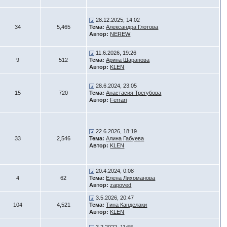
28.12.2025, 14:02
34
5,465
Тема:
Александра Глотова
Автор:
NEREW
11.6.2026, 19:26
9
512
Тема:
Арина Шарапова
Автор:
KLEN
28.6.2024, 23:05
15
720
Тема:
Анастасия Трегубова
Автор:
Ferrari
22.6.2026, 18:19
33
2,546
Тема:
Алина Габуева
Автор:
KLEN
20.4.2024, 0:08
4
62
Тема:
Елена Лихоманова
Автор:
zapoved
3.5.2026, 20:47
104
4,521
Тема:
Тина Канделаки
Автор:
KLEN