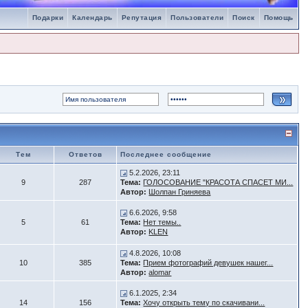
Подарки
Календарь
Репутация
Пользователи
Поиск
Помощь
Тем
Ответов
Последнее сообщение
5.2.2026, 23:11
9
287
Тема:
ГОЛОСОВАНИЕ "КРАСОТА СПАСЕТ МИ...
Автор:
Шолпан Гриняева
6.6.2026, 9:58
5
61
Тема:
Нет темы..
Автор:
KLEN
4.8.2026, 10:08
10
385
Тема:
Прием фотографий девушек нашег...
Автор:
alomar
6.1.2025, 2:34
14
156
Тема:
Хочу открыть тему по скачивани...