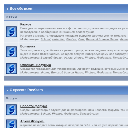
Все обо всем
Форум
Разное
Поле для экспериментов - капсы и фотки, не подходящие ни под один из ра
незаслуженно обойденные вниманием телеведущие.
Из этого раздела телеведущие попадают в другие форумы уже по тематике,
Модераторы:
Schumi
,
meteofan
,
Phobos
,
Cruz
,
Великий дракон Ньхао
,
zhore
Болталка
Тема создается для общения и разного рода, можно создать тему и перетер
видео и фото материалами. Создаем тему по интересующему Вас вопросу 
Модераторы:
Великий дракон Ньхао
,
zhores
,
Phobos
,
Любитель Телеведу
Опознать Ведущую
Создается подраздел для установлении личности ведущих, которых мы не з
Модераторы:
zhores
,
Великий дракон Ньхао
,
Phobos
,
Любитель Телеведу
О проекте RusStars
Форум
Новости форума
Созданная категория служит для информирования о новостях форума, так 
Модераторы:
Schumi
,
Phobos
,
Любитель Телеведущих
Архив Форума.
в архиве находятся темы которые исчерпали себя, или же уже перемолненны