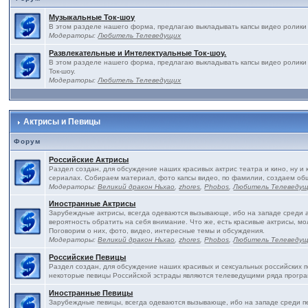
Музыкальные Ток-шоу
В этом разделе нашего форма, предлагаю выкладывать капсы видео ролики 
Модераторы:
Любитель Телеведущих
Развлекательные и Интелектуальные Ток-шоу.
В этом разделе нашего форма, предлагаю выкладывать капсы видео ролики
Ток-шоу.
Модераторы:
Любитель Телеведущих
Актрисы и Певицы
Форум
Российские Актрисы
Раздел создан, для обсуждение наших красивых актрис театра и кино, ну и 
сериалах. Собираем материал, фото капсы видео, по фамилии, создаем об
Модераторы:
Великий дракон Ньхао
,
zhores
,
Phobos
,
Любитель Телеведу
Иностранные Актрисы
Зарубеждные актрисы, всегда одеваются вызывающе, ибо на западе среди ак
вероятность обратить на себя внимание. Что же, есть красивые актрисы, м
Поговорим о них, фото, видео, интересные темы и обсуждения.
Модераторы:
Великий дракон Ньхао
,
zhores
,
Phobos
,
Любитель Телеведу
Российские Певицы
Раздел создан, для обсуждение наших красивых и сексуальных российских пе
некоторые певицы Российской эстрады являются телеведущими ряда програ
Иностранные Певицы
Зарубеждные певицы, всегда одеваются вызывающе, ибо на западе среди пе