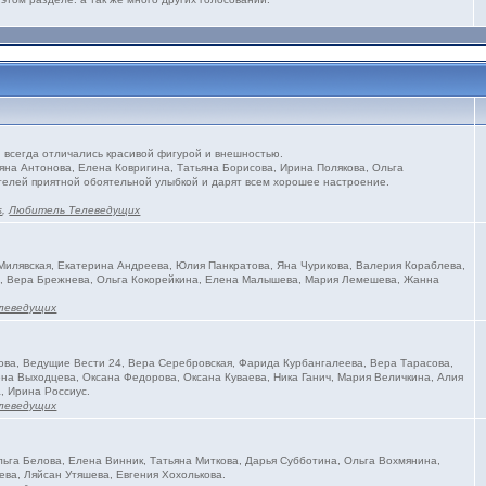
всегда отличались красивой фигурой и внешностью.
яна Антонова, Елена Ковригина, Татьяна Борисова, Ирина Полякова, Ольга
телей приятной обоятельной улыбкой и дарят всем хорошее настроение.
s
,
Любитель Телеведущих
илявская, Екатерина Андреева, Юлия Панкратова, Яна Чурикова, Валерия Кораблева,
на, Вера Брежнева, Ольга Кокорейкина, Елена Малышева, Мария Лемешева, Жанна
леведущих
ва, Ведущие Вести 24, Вера Серебровская, Фарида Курбангалеева, Вера Тарасова,
на Выходцева, Оксана Федорова, Оксана Куваева, Ника Ганич, Мария Величкина, Алия
, Ирина Россиус.
леведущих
ьга Белова, Елена Винник, Татьяна Миткова, Дарья Субботина, Ольга Вохмянина,
ева, Ляйсан Утяшева, Евгения Хохолькова.