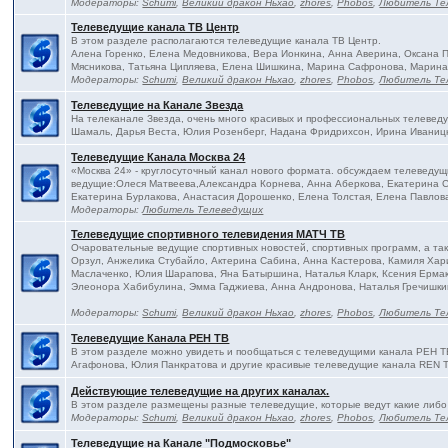
Модераторы:
Schumi
,
Великий дракон Ньхао
,
zhores
,
Phobos
,
Любитель Те
Телеведущие канала ТВ Центр
В этом разделе располагаются телеведущие канала ТВ Центр.
Алена Горенко, Елена Медовникова, Вера Ионкина, Анна Аверина, Оксана
Мясникова, Татьяна Ципляева, Елена Шишкина, Марина Сафронова, Марина
Модераторы:
Schumi
,
Великий дракон Ньхао
,
zhores
,
Phobos
,
Любитель Те
Телеведущие на Канале Звезда
На телеканале Звезда, очень много красивых и профессиональных телевед
Шамаль, Дарья Веста, Юлия Розенберг, Надана Фридрихсон, Ирина Иваницк
Телеведущие Канала Москва 24
«Москва 24» - круглосуточный канал нового формата. обсуждаем телеведущ
ведущие:Олеся Матвеева,Александра Корнева, Анна Аберкова, Екатерина С
Екатерина Бурлакова, Анастасия Дорошенко, Елена Толстая, Елена Павлова
Модераторы:
Любитель Телеведущих
Телеведущие спортивного телевидения МАТЧ ТВ
Очаровательные ведущие спортивных новостей, спортивных программ, а та
Орзул, Анжелика Стубайло, Актерина Сабина, Анна Кастерова, Камиля Хар
Маслаченко, Юлия Шарапова, Яна Батыршина, Наталья Кларк, Ксения Ермак
Элеонора Хабибулина, Эмма Гаджиева, Анна Андронова, Наталья Гречишки
Модераторы:
Schumi
,
Великий дракон Ньхао
,
zhores
,
Phobos
,
Любитель Те
Телеведущие Канала РЕН ТВ
В этом разделе можно увидеть и пообщаться с телеведущими канала РЕН Т
Агафонова, Юлия Панкратова и другие красивые телеведущие канала REN 
Действующие телеведущие на других каналах.
В этом разделе размещены разные телеведущие, которые ведут какие либо
Модераторы:
Schumi
,
Великий дракон Ньхао
,
zhores
,
Phobos
,
Любитель Те
Телеведущие на Канале "Подмосковье"