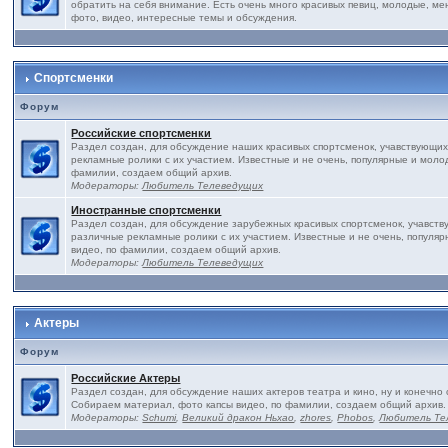
обратить на себя внимание. Есть очень много красивых певиц, молодые, ме
фото, видео, интересные темы и обсуждения.
Спортсменки
Форум
Российские спортсменки
Раздел создан, для обсуждение наших красивых спортсменок, учавствующих
рекламные ролики с их участием. Известные и не очень, популярные и моло
фамилии, создаем общий архив.
Модераторы:
Любитель Телеведущих
Иностранные спортсменки
Раздел создан, для обсуждение зарубежных красивых спортсменок, учавств
различные рекламные ролики с их участием. Известные и не очень, популя
видео, по фамилии, создаем общий архив.
Модераторы:
Любитель Телеведущих
Актеры
Форум
Российские Актеры
Раздел создан, для обсуждение наших актеров театра и кино, ну и конечно 
Собираем материал, фото капсы видео, по фамилии, создаем общий архив.
Модераторы:
Schumi
,
Великий дракон Ньхао
,
zhores
,
Phobos
,
Любитель Те