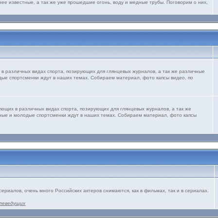
нее известные, а так же уже прошедшие огонь, воду и медные трубы. Поговорим о них,
 в различных видах спорта, позирующих для глянцевых журналов, а так же различные
дые спортсменки ждут в наших темах. Собираем материал, фото капсы видео, по
ующих в различных видах спорта, позирующих для глянцевых журналов, а так же
рные и молодые спортсменки ждут в наших темах. Собираем материал, фото капсы
сериалов, очень много Российских актеров снимаются, как в фильмах, так и в сериалах.
леведущих