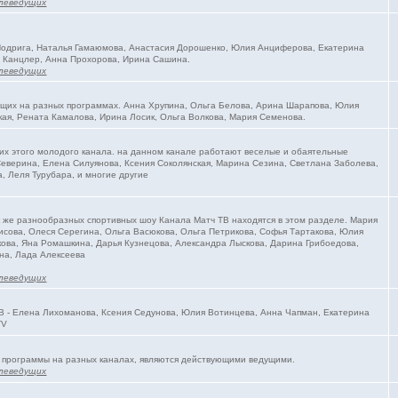
леведущих
 Подрига, Наталья Гамаюмова, Анастасия Дорошенко, Юлия Анциферова, Екатерина
 Канцлер, Анна Прохорова, Ирина Сашина.
леведущих
ущих на разных программах. Анна Хрупина, Ольга Белова, Арина Шарапова, Юлия
ая, Рената Камалова, Ирина Лосик, Ольга Волкова, Мария Семенова.
их этого молодого канала. на данном канале работают веселые и обаятельные
еверина, Елена Силуянова, Ксения Соколянская, Марина Сезина, Светлана Заболева,
, Леля Турубара, и многие другие
к же разнообразных спортивных шоу Канала Матч ТВ находятся в этом разделе. Мария
исова, Олеся Серегина, Ольга Васюкова, Ольга Петрикова, Софья Тартакова, Юлия
ова, Яна Ромашкина, Дарья Кузнецова, Александра Лыскова, Дарина Грибоедова,
на, Лада Алексеева
леведущих
В - Елена Лихоманова, Ксения Седунова, Юлия Вотинцева, Анна Чапман, Екатерина
TV
 программы на разных каналах, являются действующими ведущими.
леведущих