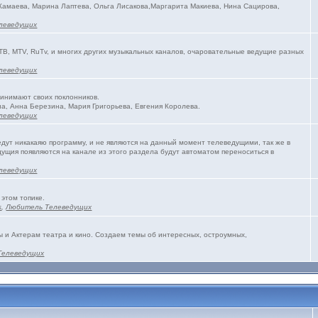
 Камаева, Марина Лаптева, Ольга Лисакова,Маргарита Макиева, Нина Сацирова,
леведущих
ТВ, MTV, RuTv, и многих других музыкальных каналов, очаровательные ведущие разных
леведущих
ринимают своих поклонников.
а, Анна Березина, Мария Григорьева, Евгения Королева.
леведущих
едут никакаяю программу, и не являются на данный момент телеведущими, так же в
ущия появляются на канале из этого раздела будут автоматом переноситься в
леведущих
 этом топике.
s
,
Любитель Телеведущих
и Актерам театра и кино. Создаем темы об интересных, остроумных,
Телеведущих