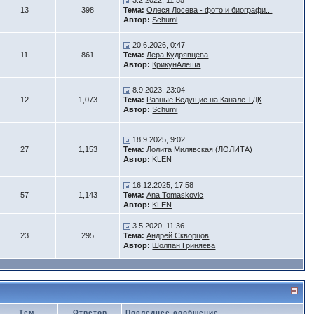
3.2.2022, 11:55
13
398
Тема:
Олеся Лосева - фото и биографи...
Автор:
Schumi
20.6.2026, 0:47
11
861
Тема:
Лера Кудрявцева
Автор:
КрикунАлеша
8.9.2023, 23:04
12
1,073
Тема:
Разные Ведущие на Канале ТДК
Автор:
Schumi
18.9.2025, 9:02
27
1,153
Тема:
Лолита Милявская (ЛОЛИТА)
Автор:
KLEN
16.12.2025, 17:58
57
1,143
Тема:
Ana Tomaskovic
Автор:
KLEN
3.5.2020, 11:36
23
295
Тема:
Андрей Скворцов
Автор:
Шолпан Гриняева
Тем
Ответов
Последнее сообщение