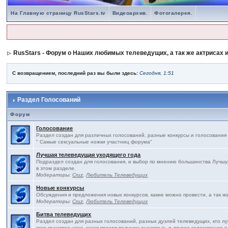
На Главную страницу RusStars.tv
Видеоархив.
Фотогалерея.
RusStars - Форум о Наших любимых телеведущих, а так же актрисах и
С возвращением, последний раз вы были здесь:
Сегодня, 1:51
Раздел Голосований
Форум
Голосование
Раздел создан для различных голосований, разные конкурсы и голосования
" Самые сексуальные ножки участниц форума"
Лучшая телеведущая уходящего года
Подраздел создан для голосования, и выбор по мнению большинства Лучшу
в этом разделе.
Модераторы:
Cruz
,
Любитель Телеведущих
Новые конкурсы
Обсуждения и предложения новых конкурсов, какие можно провести, а так ж
Модераторы:
Cruz
,
Любитель Телеведущих
Битва телеведущих
Раздел создан для разных голосований, разных дуэлей телеведущих, кто л
кого красивее ноги, какая потеря ведущих значимые, и другие голосование в