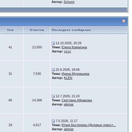
Автор:
Schumi
Тем
Ответов
Последнее сообщение
12.10.2025, 20:29
41
13,550
Тема:
Елена Ковригина
Автор:
vcxv
22.6.2026, 18:06
31
7,530
Тема:
Ирина Муромцева
Автор:
KLEN
12.7.2026, 21:24
65
14,308
Тема:
Светлана Абрамова
Автор:
alomar
7.5.2026, 11:17
29
4,617
Тема:
Юлия Бехтерева (Деловые новост...
Автор:
alomar