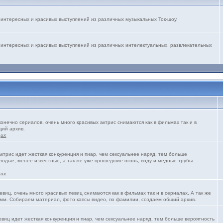
интересных и красивых выступлений из различных музыкальных Ток-шоу.
 интересных и красивых выступлений из различных интелектуальных, развлекательных
конечно сериалов, очень много красивых актрис снимаются как в фильмах так и в
щий архив.
щих
трис идет жесткая конкуренция и пиар, чем сексуальнее наряд, тем больше
олодые, менее известные, а так же уже прошедшие огонь, воду и медные трубы.
щих
виц, очень много красивых певиц снимаются как в фильмах так и в сериалах, А так же
мм. Собираем материал, фото капсы видео, по фамилии, создаем общий архив.
виц идет жесткая конкуренция и пиар, чем сексуальнее наряд, тем больше вероятность