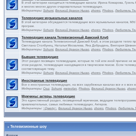
В этой категории находяться телеведущие канала: Ирина Комарова, Гузель
и многих многих других очаровательных телеведущих.
Модераторы:
Schumi
,
Великий дракон Ньхао
,
zhores
,
Phobos
,
Любитель Те
Телеведущие музыкальных каналов
В этой категории обсуждаются телеведущие всех музыкальных каналов, МУз
програм.
Модераторы:
Schumi
,
Великий дракон Ньхао
,
zhores
,
Phobos
,
Любитель Те
Телеведущие канала Телевизионный Дамский Клуб
Телеведущие канала Телевизионный Дамский Клуб, в этом разделе тепло п
Светлана Столбунец, Наталья Москалева, Яна Добрыдень, Виктория Шевнин
Модераторы:
Schumi
,
Великий дракон Ньхао
,
zhores
,
Phobos
,
Любитель Те
Бывшие телеведущие
Этот раздел посвящен телеведущим, которые по той или иной причине не в
этом разделе, телеведущие находящиеся в творческом поиске. Если телевед
соответсвующую тему.
Модераторы:
Schumi
,
Великий дракон Ньхао
,
zhores
,
Phobos
,
Любитель Те
Иностранные телеведущие
Все о иностранных телеведущих, на всех зарубежных каналах все и о всех в
Модераторы:
Cruz
,
Schumi
,
meteofan
,
Phobos
,
Великий дракон Ньхао
,
zhore
Мужчины: актеры, телеведущие
Это единственный раздел, посвященный мужчинам, ведущим телепрограммы 
привлекательных, самых любимых телеведущих, Актеров.
Модераторы:
~Qwerty~
,
Великий дракон Ньхао
,
zhores
,
Phobos
,
Любитель 
Телевизионные шоу
Форум