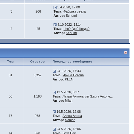
3.4.2020, 17:00
3
206
Тема:
Фабрика звезд
Автор:
Schumi
8.10.2022, 13:14
4
45
Тема:
Что? Где? Когда?
Автор:
Schumi
Тем
Ответов
Последнее сообщение
24.1.2026, 17:43
81
3,357
Тема:
Ирина Пегова
Автор:
KLEN
13.5.2026, 8:37
56
1,198
Тема:
Лаура Антонелли (Laura Antone...
Автор:
Milan
19.5.2026, 12:08
17
978
Тема:
Алена Апина
Автор:
alomar
24.5.2026, 13:06
14
378
Тема:
Beth Hart