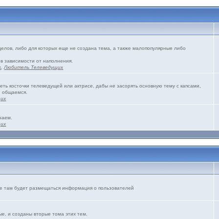
зделов, либо для которых еще не создана тема, а также малопопулярные либо
 в зависимости от наполнения.
s
,
Любитель Телеведущих
еть косточки телеведущей или актрисе, дабы не засорять основную тему с капсами,
и общаемся.
щих
наем.
щих
же там будет размещаться информация о пользователей
е, и созданы вторые тома этих тем.