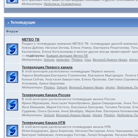
Модераторы:
Любитель Телеведущих
Телеведущие
Форум
МЕТЕО ТВ
Раздел о телеведущих компании МЕТЕО ТВ, телеведущие данной компании, 
Алена Дублюк, Наталья Зотова, Елена Уткина, Екатерина Решетилова, Тать
Каллиопина, Елена Котельникова и многие другие всегда приветсвуюбт зри
— подфорумы:
Бывшие ведущие Метео-ТВ
Модераторы:
Schumi
,
meteofan
,
Phobos
,
Cruz
,
Великий дракон Ньхао
,
zhore
Телеведущие Первого канала
В этой категории расположены телеведущие Первого канала.
Лариса Вербицкая,Екатерина Стриженова, Екатерина Мцитуридзе, Лолита М
Ксенья Собчак, Анастасия Заворотнюк, Елена Проклова, Светлана Сороки
Агалакова, Арина Шарапова.
Модераторы:
Phobos
,
Schumi
,
Великий дракон Ньхао
,
zhores
,
Любитель Те
Телеведущие Канала Россия
В этой категории располагаются телеведущие канала Россия.
Ирина Муромцева, Анастасия Чернобровина, Дарья Спиридонова, Анна Тито
Инга Юмашева, Мария Ситтель, Екатерина Григорова, Татьяна Петрова, Еле
Судакова, Ольга Грозная, Анна Шнайдер, Мария Ким, Екатерина Коновалова
Модераторы:
Schumi
,
Великий дракон Ньхао
,
zhores
,
Phobos
,
Любитель Те
Телеведущие Канала НТВ
В этой категории располагаются телеведущие канала НТВ.
Юлия Бордовских, Дана Борисова, Наталья Пастушная, Алла Чернышева, Ол
Виктория Чайковская, Александра Глотова, Лилия Гильдеева, Наталья Мальц