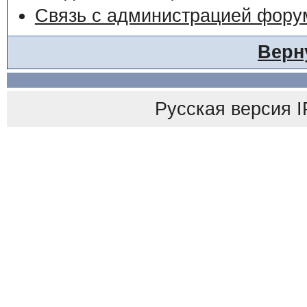
Связь с администрацией фору
Верн
Русская версия
I