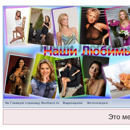
На Главную страницу RusStars.tv
Видеоархив.
Фотогалерея.
Это м