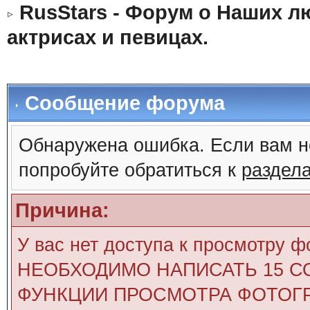
RusStars - Форум о Наших л
актрисах и певицах.
Сообщение форума
Обнаружена ошибка. Если вам н
попробуйте обратиться к
раздел
Причина:
У вас нет доступа к просмотру 
НЕОБХОДИМО НАПИСАТЬ 15 С
ФУНКЦИИ ПРОСМОТРА ФОТОГР