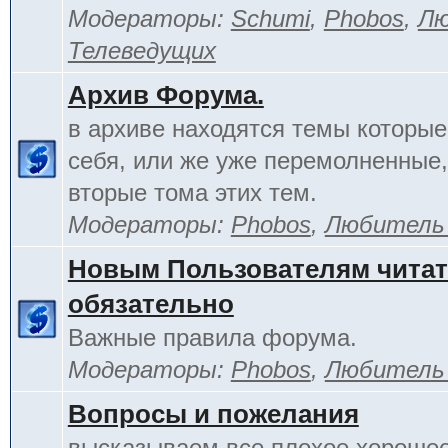
Модераторы:
Schumi
,
Phobos
,
Лю
Телеведущих
Архив Форума.
в архиве находятся темы которы
себя, или же уже перемолненные,
вторые тома этих тем.
Модераторы:
Phobos
,
Любитель
Новым Пользователям чита
обязательно
Важные правила форума.
Модераторы:
Phobos
,
Любитель
Вопросы и пожелания
высказываем все плохое хорошее