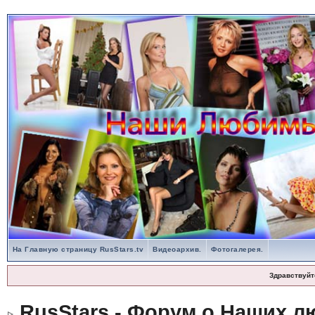
На Главную страницу RusStars.tv
Видеоархив.
Фотогалерея.
Здравствуйт
RusStars - Форум о Наших л