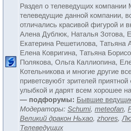
Раздел о телеведущих компании
телеведущие данной компании, в
отличались красивой фигурой и 
Алена Дублюк, Наталья Зотова, Е
Екатерина Решетилова, Татьяна 
Елена Ковригина, Татьяна Борисо
Полякова, Ольга Каллиопина, Ел
Котельникова и многие другие вс
приветсвуюбт зрителей приятной
улыбкой и дарят всем хорошее на
— подфорумы:
Бывшие ведущи
Модераторы:
Schumi
,
meteofan
,
Великий дракон Ньхао
,
zhores
,
Лю
Телеведущих