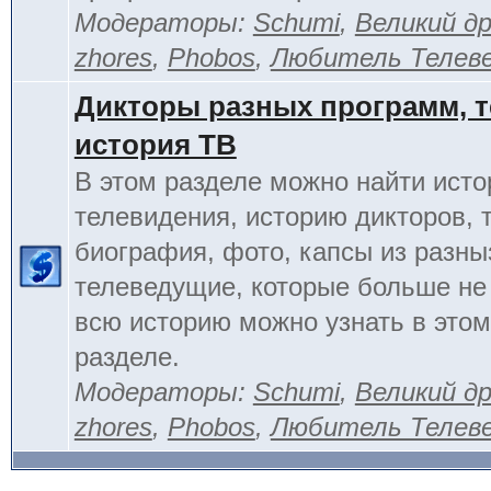
Модераторы:
Schumi
,
Великий д
zhores
,
Phobos
,
Любитель Телев
Дикторы разных программ, т
история ТВ
В этом разделе можно найти исто
телевидения, историю дикторов, 
биография, фото, капсы из разны
телеведущие, которые больше не
всю историю можно узнать в это
разделе.
Модераторы:
Schumi
,
Великий д
zhores
,
Phobos
,
Любитель Телев