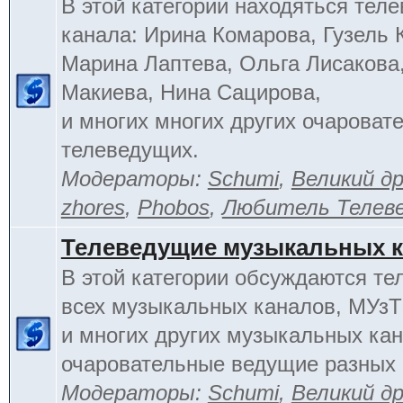
В этой категории находяться тел
канала: Ирина Комарова, Гузель 
Марина Лаптева, Ольга Лисакова
Макиева, Нина Сацирова,
и многих многих других очароват
телеведущих.
Модераторы:
Schumi
,
Великий д
zhores
,
Phobos
,
Любитель Телев
Телеведущие музыкальных 
В этой категории обсуждаются т
всех музыкальных каналов, МУзТ
и многих других музыкальных кан
очаровательные ведущие разных 
Модераторы:
Schumi
,
Великий д