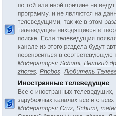
по той или иной причине не веду
программу, и не являются на да
телеведущими, так же в этом раз
телеведущие находящиеся в тво
поиске. Если телеведущия появл
канале из этого раздела будут ав
переноситься в соответсвующую 
Модераторы:
Schumi
,
Великий д
zhores
,
Phobos
,
Любитель Телев
Иностранные телеведущие
Все о иностранных телеведущих, 
зарубежных каналах все и о всех 
Модераторы:
Cruz
,
Schumi
,
mete