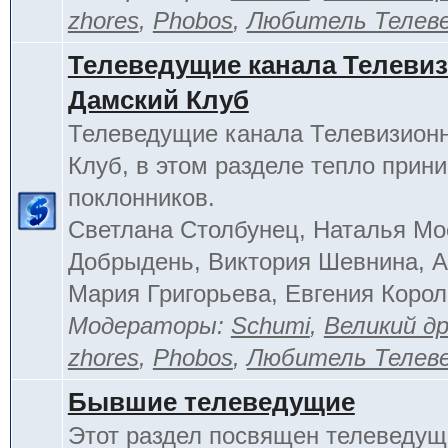
zhores
,
Phobos
,
Любитель Телев
Телеведущие канала Телеви
Дамский Клуб
Телеведущие канала Телевизион
Клуб, в этом разделе тепло прин
поклонников.
Светлана Столбунец, Наталья Мо
Добрыдень, Виктория Шевнина, А
Мария Григорьева, Евгения Корол
Модераторы:
Schumi
,
Великий д
zhores
,
Phobos
,
Любитель Телев
Бывшие телеведущие
Этот раздел посвящен телеведущ