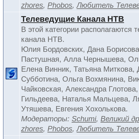
zhores
,
Phobos
,
Любитель Телев
Телеведущие Канала НТВ
В этой категории располагаются 
канала НТВ.
Юлия Бордовских, Дана Борисова
Пастушная, Алла Чернышева, Ол
Елена Винник, Татьяна Миткова, 
Субботина, Ольга Вохмянина, Ви
Чайковская, Александра Глотова,
Гильдеева, Наталья Мальцева, Л
Утяшева, Евгения Хохолькова.
Модераторы:
Schumi
,
Великий д
zhores
,
Phobos
,
Любитель Телев