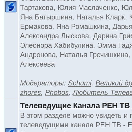
Тартакова, Юлия Маслаченко, Ю
Яна Батыршина, Наталья Кларк, 
Ермакова, Яна Ромашкина, Дарья
Александра Лыскова, Дарина Гри
Элеонора Хабибулина, Эмма Гад
Андронова, Наталья Гречишкина,
Алексеева
Модераторы:
Schumi
,
Великий д
zhores
,
Phobos
,
Любитель Телев
Телеведущие Канала РЕН ТВ
В этом разделе можно увидеть и 
телеведущими канала РЕН ТВ - 