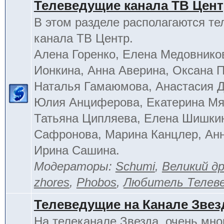
Телеведущие канала ТВ Цен
В этом разделе располагаются т
канала ТВ Центр.
Алена Горенко, Елена Медовнико
Ионкина, Анна Аверина, Оксана П
Наталья Гамаюмова, Анастасия 
Юлия Анциферова, Екатерина Мя
Татьяна Ципляева, Елена Шишки
Сафронова, Марина Канцлер, Анн
Ирина Сашина.
Модераторы:
Schumi
,
Великий д
zhores
,
Phobos
,
Любитель Телев
Телеведущие на Канале Звез
На телеканале Звезда, очень мно