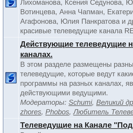
Лихоманова, Ксения Седунова, 
Вотинцева, Анна Чапман, Екатер
Агафонова, Юлия Панкратова и д
красивые телеведущие канала R
Действующие телеведущие н
каналах.
В этом разделе размещены разн
телеведущие, которые ведут каки
программы на разных каналах, я
действующими ведущими.
Модераторы:
Schumi
,
Великий д
zhores
,
Phobos
,
Любитель Телев
Телеведущие на Канале "По