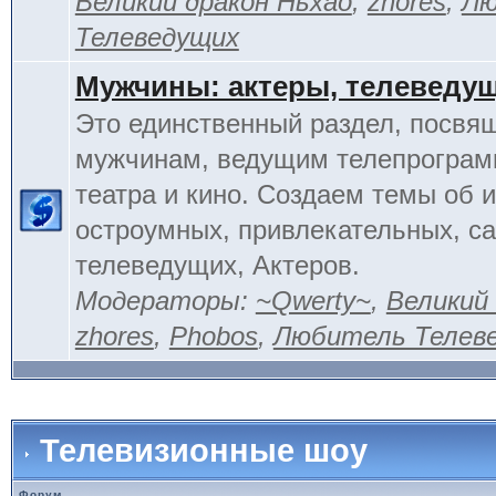
Великий дракон Ньхао
,
zhores
,
Лю
Телеведущих
Мужчины: актеры, телеведу
Это единственный раздел, посвя
мужчинам, ведущим телепрограм
театра и кино. Создаем темы об 
остроумных, привлекательных, 
телеведущих, Актеров.
Модераторы:
~Qwerty~
,
Великий
zhores
,
Phobos
,
Любитель Телев
Телевизионные шоу
Форум