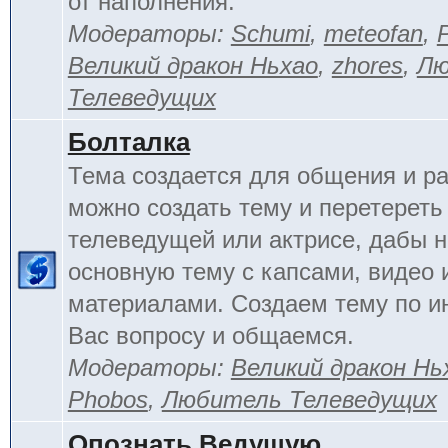
от наполнения.
Модераторы:
Schumi
,
meteofan
,
Великий дракон Ньхао
,
zhores
,
Лю
Телеведущих
Болталка
Тема создается для общения и ра
можно создать тему и перетереть
телеведущей или актрисе, дабы н
основную тему с капсами, видео 
материалами. Создаем тему по 
Вас вопросу и общаемся.
Модераторы:
Великий дракон Нь
Phobos
,
Любитель Телеведущих
Опознать Ведущую