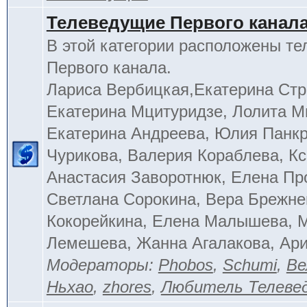
Телеведущие Первого канал
В этой категории расположены т
Первого канала.
Лариса Вербицкая,Екатерина Стр
Екатерина Мцитуридзе, Лолита М
Екатерина Андреева, Юлия Панкр
Чурикова, Валерия Кораблева, Кс
Анастасия Заворотнюк, Елена Пр
Светлана Сорокина, Вера Брежне
Кокорейкина, Елена Малышева, 
Лемешева, Жанна Агалакова, Ар
Модераторы:
Phobos
,
Schumi
,
Ве
Ньхао
,
zhores
,
Любитель Телеве