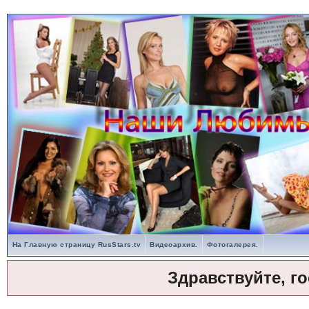
На Главную страницу RusStars.tv
Видеоархив.
Фотогалерея.
Здравствуйте, г