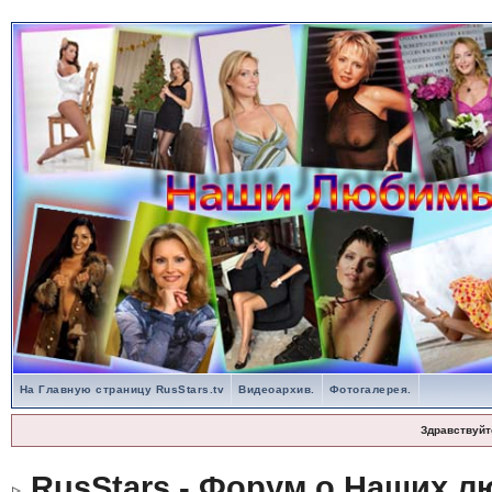
На Главную страницу RusStars.tv
Видеоархив.
Фотогалерея.
Здравствуйт
RusStars - Форум о Наших л