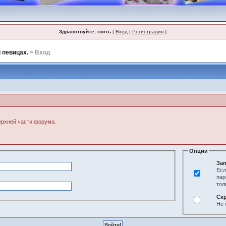
Здравствуйте, гость
(
Вход
|
Регистрация
)
 певицах.
> Вход
верхней части форума.
Опции
Зап
Есл
пар
тол
Ск
Не 