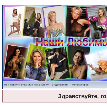
На Главную страницу RusStars.tv
Видеоархив.
Фотогалерея.
Здравствуйте, г