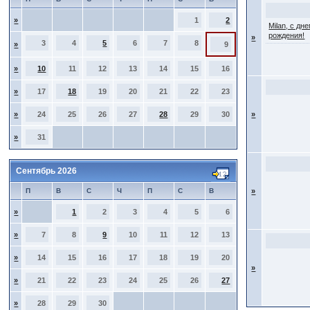
»
1
2
Milan, с дн
рождения!
»
3
4
5
6
7
8
»
9
»
10
11
12
13
14
15
16
»
17
18
19
20
21
22
23
»
24
25
26
27
28
29
30
»
»
31
Сентябрь 2026
П
В
С
Ч
П
С
В
»
»
1
2
3
4
5
6
»
7
8
9
10
11
12
13
»
14
15
16
17
18
19
20
»
»
21
22
23
24
25
26
27
»
28
29
30