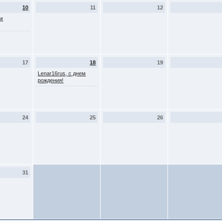
10
11
12
ем
17
18
19
Lenar16rus, с днем
рождения!
24
25
26
31