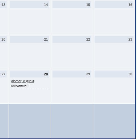
13
14
15
16
20
21
22
23
27
28
29
30
alomar, с днем
рождения!