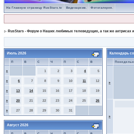
На Главную страницу RusStars.tv
Видеоархив.
Фотогалерея.
RusStars - Форум о Наших любимых телеведущих, а так же актрисах и
Июль 2026
Календарь со
П
В
С
Ч
П
С
В
Понедельн
»
1
2
3
4
5
»
6
7
8
9
10
11
12
»
»
13
14
15
16
17
18
19
»
20
21
22
23
24
25
26
»
27
28
29
30
31
»
Август 2026
П
В
С
Ч
П
С
В