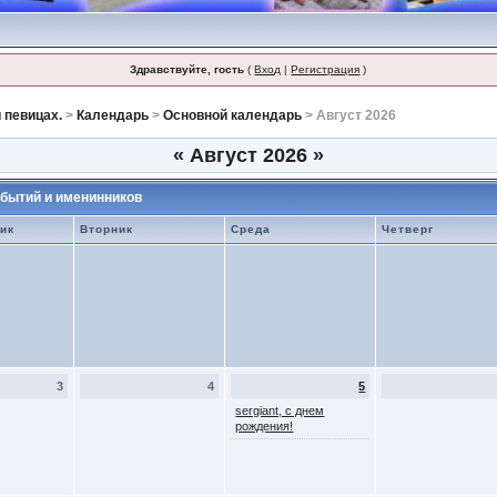
Здравствуйте, гость
(
Вход
|
Регистрация
)
 певицах.
>
Календарь
>
Основной календарь
> Август 2026
«
Август 2026
»
бытий и именинников
ик
Вторник
Среда
Четверг
3
4
5
sergiant, с днем
рождения!