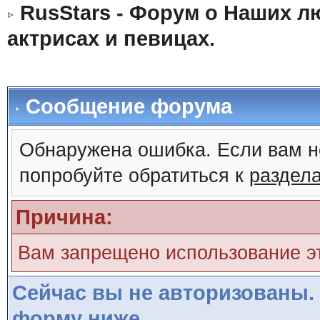
RusStars - Форум о Наших л
актрисах и певицах.
Сообщение форума
Обнаружена ошибка. Если вам н
попробуйте обратиться к
раздел
Причина:
Вам запрещено использование э
Сейчас вы не авторизованы. 
форму ниже.