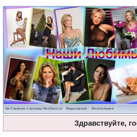
На Главную страницу RusStars.tv
Видеоархив.
Фотогалерея.
Здравствуйте, г