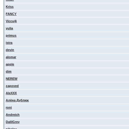
Kriss
FANCY
Viccu4i
yulia
primus
istra
devin
alomar
apple
dim
NEREW
zapoved
AleXXX
Алёна Дублюк
roni
Andreich
DalilGrey