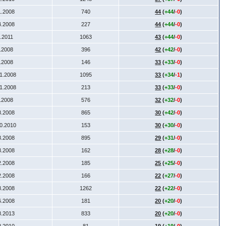
1.2008
740
44
(
+44
/
-0
)
4.2008
227
44
(
+44
/
-0
)
1.2011
1063
43
(
+44
/
-0
)
7.2008
396
42
(
+42
/
-0
)
9.2008
146
33
(
+33
/
-0
)
11.2008
1095
33
(
+34
/
-1
)
11.2008
213
33
(
+33
/
-0
)
6.2008
576
32
(
+32
/
-0
)
8.2008
865
30
(
+42
/
-0
)
10.2010
153
30
(
+30
/
-0
)
8.2008
895
29
(
+31
/
-0
)
3.2008
162
28
(
+28
/
-0
)
2.2008
185
25
(
+25
/
-0
)
2.2008
166
22
(
+27
/
-0
)
8.2008
1262
22
(
+22
/
-0
)
6.2008
181
20
(
+20
/
-0
)
8.2013
833
20
(
+20
/
-0
)