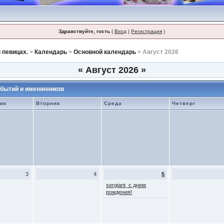
Здравствуйте, гость
(
Вход
|
Регистрация
)
 певицах.
>
Календарь
>
Основной календарь
> Август 2026
«
Август 2026
»
бытий и именинников
ик
Вторник
Среда
Четверг
3
4
5
sergiant, с днем
рождения!