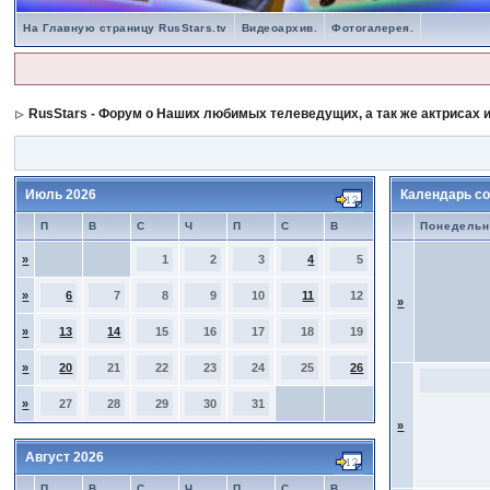
На Главную страницу RusStars.tv
Видеоархив.
Фотогалерея.
RusStars - Форум о Наших любимых телеведущих, а так же актрисах и
Июль 2026
Календарь со
П
В
С
Ч
П
С
В
Понедельн
»
1
2
3
4
5
»
6
7
8
9
10
11
12
»
»
13
14
15
16
17
18
19
»
20
21
22
23
24
25
26
»
27
28
29
30
31
»
Август 2026
П
В
С
Ч
П
С
В