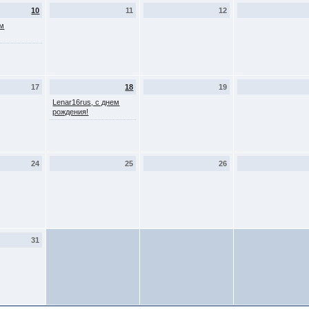
10
11
12
ем
17
18
19
Lenar16rus, с днем
рождения!
24
25
26
31