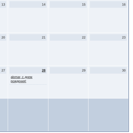
13
14
15
16
20
21
22
23
27
28
29
30
alomar, с днем
рождения!