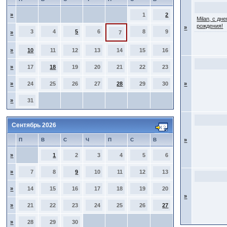
»
1
2
Milan, с дн
рождения!
»
3
4
5
6
8
9
»
7
»
10
11
12
13
14
15
16
»
17
18
19
20
21
22
23
»
24
25
26
27
28
29
30
»
»
31
Сентябрь 2026
П
В
С
Ч
П
С
В
»
»
1
2
3
4
5
6
»
7
8
9
10
11
12
13
»
14
15
16
17
18
19
20
»
»
21
22
23
24
25
26
27
»
28
29
30