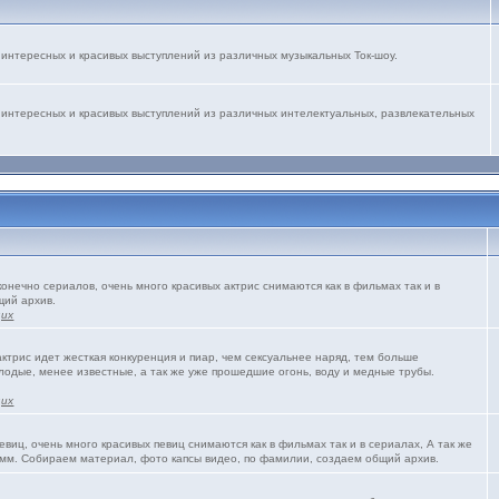
интересных и красивых выступлений из различных музыкальных Ток-шоу.
 интересных и красивых выступлений из различных интелектуальных, развлекательных
конечно сериалов, очень много красивых актрис снимаются как в фильмах так и в
щий архив.
щих
трис идет жесткая конкуренция и пиар, чем сексуальнее наряд, тем больше
олодые, менее известные, а так же уже прошедшие огонь, воду и медные трубы.
щих
виц, очень много красивых певиц снимаются как в фильмах так и в сериалах, А так же
мм. Собираем материал, фото капсы видео, по фамилии, создаем общий архив.