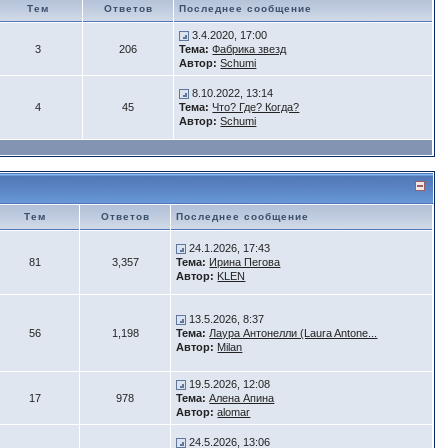
Тем
Ответов
Последнее сообщение
3.4.2020, 17:00
3
206
Тема:
Фабрика звезд
Автор:
Schumi
8.10.2022, 13:14
4
45
Тема:
Что? Где? Когда?
Автор:
Schumi
Тем
Ответов
Последнее сообщение
24.1.2026, 17:43
81
3,357
Тема:
Ирина Пегова
Автор:
KLEN
13.5.2026, 8:37
56
1,198
Тема:
Лаура Антонелли (Laura Antone...
Автор:
Milan
19.5.2026, 12:08
17
978
Тема:
Алена Апина
Автор:
alomar
24.5.2026, 13:06