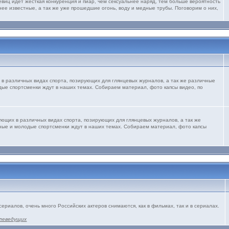
виц идет жесткая конкуренция и пиар, чем сексуальнее наряд, тем больше вероятность
нее известные, а так же уже прошедшие огонь, воду и медные трубы. Поговорим о них,
 в различных видах спорта, позирующих для глянцевых журналов, а так же различные
дые спортсменки ждут в наших темах. Собираем материал, фото капсы видео, по
ующих в различных видах спорта, позирующих для глянцевых журналов, а так же
рные и молодые спортсменки ждут в наших темах. Собираем материал, фото капсы
сериалов, очень много Российских актеров снимаются, как в фильмах, так и в сериалах.
леведущих