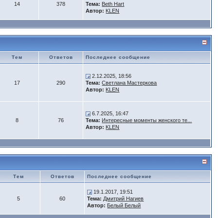
14
378
Тема:
Beth Hart
Автор:
KLEN
Тем
Ответов
Последнее сообщение
2.12.2025, 18:56
17
290
Тема:
Светлана Мастеркова
Автор:
KLEN
6.7.2025, 16:47
8
76
Тема:
Интересные моменты женского те...
Автор:
KLEN
Тем
Ответов
Последнее сообщение
19.1.2017, 19:51
5
60
Тема:
Дмитрий Нагиев
Автор:
Белый Белый