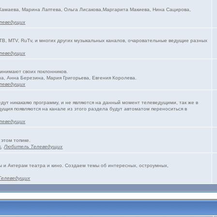
 Камаева, Марина Лаптева, Ольга Лисакова,Маргарита Макиева, Нина Сацирова,
леведущих
ТВ, MTV, RuTv, и многих других музыкальных каналов, очаровательные ведущие разных
леведущих
ринимают своих поклонников.
а, Анна Березина, Мария Григорьева, Евгения Королева.
леведущих
едут никакаяю программу, и не являются на данный момент телеведущими, так же в
ущия появляются на канале из этого раздела будут автоматом переноситься в
леведущих
 этом топике.
s
,
Любитель Телеведущих
и Актерам театра и кино. Создаем темы об интересных, остроумных,
Телеведущих