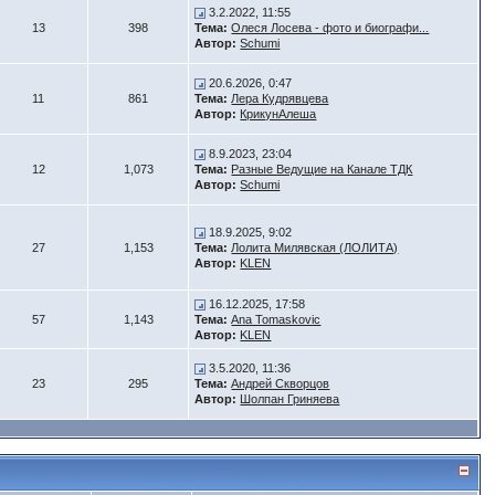
3.2.2022, 11:55
13
398
Тема:
Олеся Лосева - фото и биографи...
Автор:
Schumi
20.6.2026, 0:47
11
861
Тема:
Лера Кудрявцева
Автор:
КрикунАлеша
8.9.2023, 23:04
12
1,073
Тема:
Разные Ведущие на Канале ТДК
Автор:
Schumi
18.9.2025, 9:02
27
1,153
Тема:
Лолита Милявская (ЛОЛИТА)
Автор:
KLEN
16.12.2025, 17:58
57
1,143
Тема:
Ana Tomaskovic
Автор:
KLEN
3.5.2020, 11:36
23
295
Тема:
Андрей Скворцов
Автор:
Шолпан Гриняева