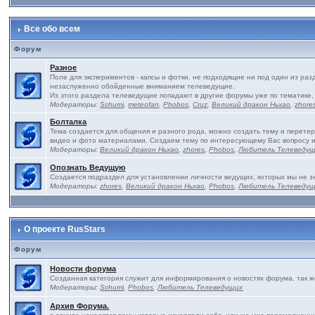
Все обо всем
Форум
Разное
Поле для экспериментов - капсы и фотки, не подходящие ни под один из ра
незаслуженно обойденные вниманием телеведущие.
Из этого раздела телеведущие попадают в другие форумы уже по тематике,
Модераторы:
Schumi
,
meteofan
,
Phobos
,
Cruz
,
Великий дракон Ньхао
,
zhore
Болталка
Тема создается для общения и разного рода, можно создать тему и перетер
видео и фото материалами. Создаем тему по интересующему Вас вопросу 
Модераторы:
Великий дракон Ньхао
,
zhores
,
Phobos
,
Любитель Телеведу
Опознать Ведущую
Создается подраздел для установлении личности ведущих, которых мы не з
Модераторы:
zhores
,
Великий дракон Ньхао
,
Phobos
,
Любитель Телеведу
О проекте RusStars
Форум
Новости форума
Созданная категория служит для информирования о новостях форума, так 
Модераторы:
Schumi
,
Phobos
,
Любитель Телеведущих
Архив Форума.