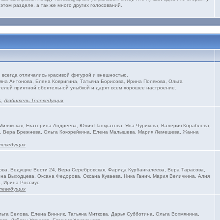
 этом разделе. а так же много других голосований.
всегда отличались красивой фигурой и внешностью.
яна Антонова, Елена Ковригина, Татьяна Борисова, Ирина Полякова, Ольга
телей приятной обоятельной улыбкой и дарят всем хорошее настроение.
s
,
Любитель Телеведущих
илявская, Екатерина Андреева, Юлия Панкратова, Яна Чурикова, Валерия Кораблева,
на, Вера Брежнева, Ольга Кокорейкина, Елена Малышева, Мария Лемешева, Жанна
леведущих
ва, Ведущие Вести 24, Вера Серебровская, Фарида Курбангалеева, Вера Тарасова,
на Выходцева, Оксана Федорова, Оксана Куваева, Ника Ганич, Мария Величкина, Алия
, Ирина Россиус.
леведущих
ьга Белова, Елена Винник, Татьяна Миткова, Дарья Субботина, Ольга Вохмянина,