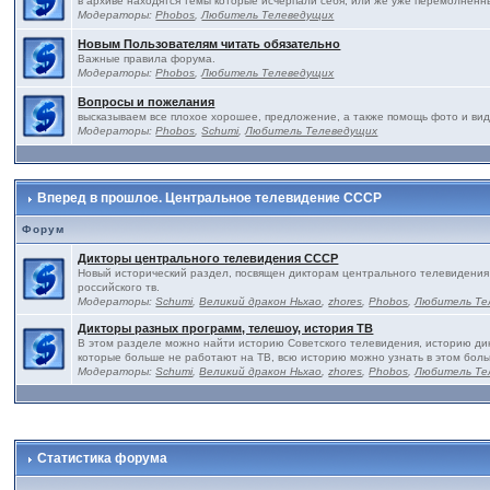
в архиве находятся темы которые исчерпали себя, или же уже перемолненны
Модераторы:
Phobos
,
Любитель Телеведущих
Новым Пользователям читать обязательно
Важные правила форума.
Модераторы:
Phobos
,
Любитель Телеведущих
Вопросы и пожелания
высказываем все плохое хорошее, предложение, а также помощь фото и ви
Модераторы:
Phobos
,
Schumi
,
Любитель Телеведущих
Вперед в прошлое. Центральное телевидение СССР
Форум
Дикторы центрального телевидения СССР
Новый исторический раздел, посвящен дикторам центрального телевидения
российского тв.
Модераторы:
Schumi
,
Великий дракон Ньхао
,
zhores
,
Phobos
,
Любитель Те
Дикторы разных программ, телешоу, история ТВ
В этом разделе можно найти историю Советского телевидения, историю дик
которые больше не работают на ТВ, всю историю можно узнать в этом бол
Модераторы:
Schumi
,
Великий дракон Ньхао
,
zhores
,
Phobos
,
Любитель Те
Статистика форума