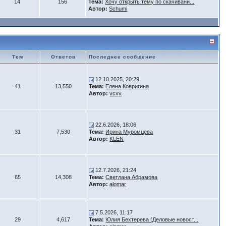
14
156
Тема:
Хочу открыть тему по скачивани...
Автор:
Schumi
Тем
Ответов
Последнее сообщение
12.10.2025, 20:29
41
13,550
Тема:
Елена Ковригина
Автор:
vcxv
22.6.2026, 18:06
31
7,530
Тема:
Ирина Муромцева
Автор:
KLEN
12.7.2026, 21:24
65
14,308
Тема:
Светлана Абрамова
Автор:
alomar
7.5.2026, 11:17
29
4,617
Тема:
Юлия Бехтерева (Деловые новост...