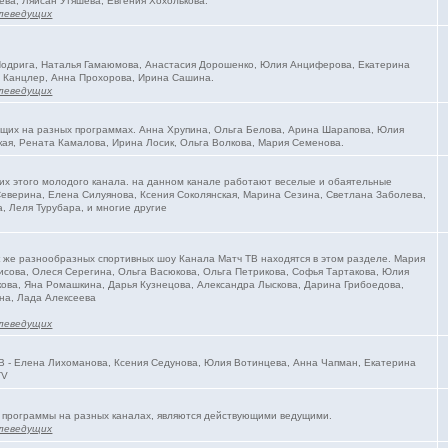
ева, Ляйсан Утяшева, Евгения Хохолькова.
леведущих
 Подрига, Наталья Гамаюмова, Анастасия Дорошенко, Юлия Анциферова, Екатерина
 Канцлер, Анна Прохорова, Ирина Сашина.
леведущих
ущих на разных программах. Анна Хрупина, Ольга Белова, Арина Шарапова, Юлия
ая, Рената Камалова, Ирина Лосик, Ольга Волкова, Мария Семенова.
их этого молодого канала. на данном канале работают веселые и обаятельные
еверина, Елена Силуянова, Ксения Соколянская, Марина Сезина, Светлана Заболева,
, Леля Турубара, и многие другие
к же разнообразных спортивных шоу Канала Матч ТВ находятся в этом разделе. Мария
исова, Олеся Серегина, Ольга Васюкова, Ольга Петрикова, Софья Тартакова, Юлия
ова, Яна Ромашкина, Дарья Кузнецова, Александра Лыскова, Дарина Грибоедова,
на, Лада Алексеева
леведущих
В - Елена Лихоманова, Ксения Седунова, Юлия Вотинцева, Анна Чапман, Екатерина
TV
 программы на разных каналах, являются действующими ведущими.
леведущих