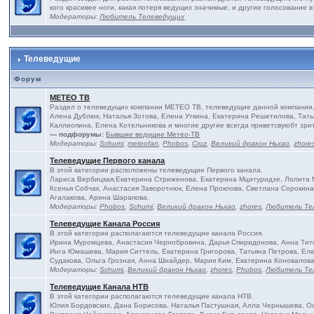
кого красивее ноги, какая потеря ведущих значимые, и другие голосование в
Модераторы:
Любитель Телеведущих
Телеведущие
Форум
МЕТЕО ТВ
Раздел о телеведущих компании МЕТЕО ТВ, телеведущие данной компании, 
Алена Дублюк, Наталья Зотова, Елена Уткина, Екатерина Решетилова, Тать
Каллиопина, Елена Котельникова и многие другие всегда приветсвуюбт зри
— подфорумы:
Бывшие ведущие Метео-ТВ
Модераторы:
Schumi
,
meteofan
,
Phobos
,
Cruz
,
Великий дракон Ньхао
,
zhore
Телеведущие Первого канала
В этой категории расположены телеведущие Первого канала.
Лариса Вербицкая,Екатерина Стриженова, Екатерина Мцитуридзе, Лолита М
Ксенья Собчак, Анастасия Заворотнюк, Елена Проклова, Светлана Сороки
Агалакова, Арина Шарапова.
Модераторы:
Phobos
,
Schumi
,
Великий дракон Ньхао
,
zhores
,
Любитель Те
Телеведущие Канала Россия
В этой категории располагаются телеведущие канала Россия.
Ирина Муромцева, Анастасия Чернобровина, Дарья Спиридонова, Анна Тито
Инга Юмашева, Мария Ситтель, Екатерина Григорова, Татьяна Петрова, Еле
Судакова, Ольга Грозная, Анна Шнайдер, Мария Ким, Екатерина Коновалова
Модераторы:
Schumi
,
Великий дракон Ньхао
,
zhores
,
Phobos
,
Любитель Те
Телеведущие Канала НТВ
В этой категории располагаются телеведущие канала НТВ.
Юлия Бордовских, Дана Борисова, Наталья Пастушная, Алла Чернышева, Ол