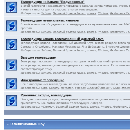
Телеведущие на Канале "Подмосковье"
В этой категории находяться телеведущие канала: Ирина Комарова, Гузель
и многих многих других очаровательных телеведущих.
Модераторы:
Schumi
,
Великий дракон Ньхао
,
zhores
,
Phobos
,
Любитель Те
Телеведущие музыкальных каналов
В этой категории обсуждаются телеведущие всех музыкальных каналов, МУз
програм.
Модераторы:
Schumi
,
Великий дракон Ньхао
,
zhores
,
Phobos
,
Любитель Те
Телеведущие канала Телевизионный Дамский Клуб
Телеведущие канала Телевизионный Дамский Клуб, в этом разделе тепло п
Светлана Столбунец, Наталья Москалева, Яна Добрыдень, Виктория Шевнин
Модераторы:
Schumi
,
Великий дракон Ньхао
,
zhores
,
Phobos
,
Любитель Те
Бывшие телеведущие
Этот раздел посвящен телеведущим, которые по той или иной причине не в
этом разделе, телеведущие находящиеся в творческом поиске. Если телевед
соответсвующую тему.
Модераторы:
Schumi
,
Великий дракон Ньхао
,
zhores
,
Phobos
,
Любитель Те
Иностранные телеведущие
Все о иностранных телеведущих, на всех зарубежных каналах все и о всех в
Модераторы:
Cruz
,
Schumi
,
meteofan
,
Phobos
,
Великий дракон Ньхао
,
zhore
Мужчины: актеры, телеведущие
Это единственный раздел, посвященный мужчинам, ведущим телепрограммы 
привлекательных, самых любимых телеведущих, Актеров.
Модераторы:
~Qwerty~
,
Великий дракон Ньхао
,
zhores
,
Phobos
,
Любитель 
Телевизионные шоу