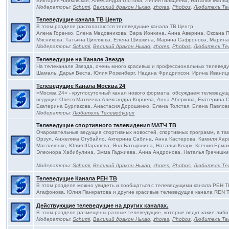
Виктория Чайковская, Александра Глотова, Лилия Гильдеева, Наталья Мальц
Модераторы:
Schumi
,
Великий дракон Ньхао
,
zhores
,
Phobos
,
Любитель Те
Телеведущие канала ТВ Центр
В этом разделе располагаются телеведущие канала ТВ Центр.
Алена Горенко, Елена Медовникова, Вера Ионкина, Анна Аверина, Оксана
Мясникова, Татьяна Ципляева, Елена Шишкина, Марина Сафронова, Марина
Модераторы:
Schumi
,
Великий дракон Ньхао
,
zhores
,
Phobos
,
Любитель Те
Телеведущие на Канале Звезда
На телеканале Звезда, очень много красивых и профессиональных телевед
Шамаль, Дарья Веста, Юлия Розенберг, Надана Фридрихсон, Ирина Иваницк
Телеведущие Канала Москва 24
«Москва 24» - круглосуточный канал нового формата. обсуждаем телеведущ
ведущие:Олеся Матвеева,Александра Корнева, Анна Аберкова, Екатерина С
Екатерина Бурлакова, Анастасия Дорошенко, Елена Толстая, Елена Павлова
Модераторы:
Любитель Телеведущих
Телеведущие спортивного телевидения МАТЧ ТВ
Очаровательные ведущие спортивных новостей, спортивных программ, а та
Орзул, Анжелика Стубайло, Актерина Сабина, Анна Кастерова, Камиля Хар
Маслаченко, Юлия Шарапова, Яна Батыршина, Наталья Кларк, Ксения Ермак
Элеонора Хабибулина, Эмма Гаджиева, Анна Андронова, Наталья Гречишки
Модераторы:
Schumi
,
Великий дракон Ньхао
,
zhores
,
Phobos
,
Любитель Те
Телеведущие Канала РЕН ТВ
В этом разделе можно увидеть и пообщаться с телеведущими канала РЕН Т
Агафонова, Юлия Панкратова и другие красивые телеведущие канала REN 
Действующие телеведущие на других каналах.
В этом разделе размещены разные телеведущие, которые ведут какие либо
Модераторы:
Schumi
,
Великий дракон Ньхао
,
zhores
,
Phobos
,
Любитель Те