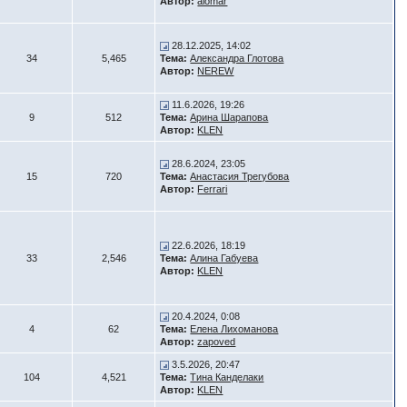
Автор:
alomar
28.12.2025, 14:02
34
5,465
Тема:
Александра Глотова
Автор:
NEREW
11.6.2026, 19:26
9
512
Тема:
Арина Шарапова
Автор:
KLEN
28.6.2024, 23:05
15
720
Тема:
Анастасия Трегубова
Автор:
Ferrari
22.6.2026, 18:19
33
2,546
Тема:
Алина Габуева
Автор:
KLEN
20.4.2024, 0:08
4
62
Тема:
Елена Лихоманова
Автор:
zapoved
3.5.2026, 20:47
104
4,521
Тема:
Тина Канделаки
Автор:
KLEN