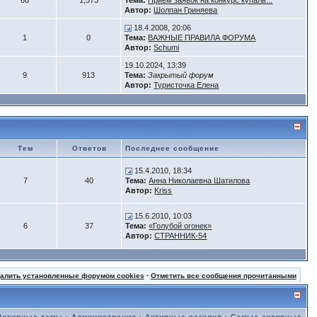
66
1,573
Тема:
Прием заявок на конкурс купаль...
Автор:
Шолпан Гриняева
18.4.2008, 20:06
1
0
Тема:
ВАЖНЫЕ ПРАВИЛА ФОРУМА
Автор:
Schumi
19.10.2024, 13:39
9
913
Тема:
Закрытый форум
Автор:
Туристочка Елена
Тем
Ответов
Последнее сообщение
15.4.2010, 18:34
7
40
Тема:
Анна Николаевна Шатилова
Автор:
Kriss
15.6.2010, 10:03
6
37
Тема:
«Голубой огонек»
Автор:
СТРАННИК-54
далить установленные форумом cookies
·
Отметить все сообщения прочитанными
Активные темы
·
Администрация
·
Активные сегодня
·
Самые активные