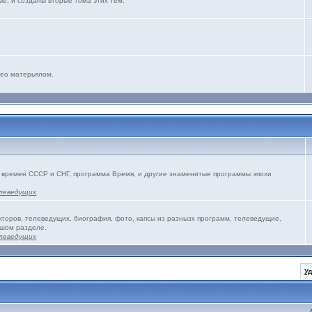
е, и созданы вторые тома этих тем.
део матерьялом.
 времен СССР и СНГ, программа Время, и другие знаменитые программы эпохи
леведущих
торов, телеведущих, биография, фото, капсы из разнызх программ, телеведущие,
ьшом разделе.
леведущих
У