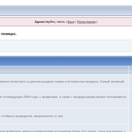
Здравствуйте, гость
(
Вход
|
Регистрация
)
 певицах.
 можно посмотреть в данном разделе самые и интересные конкурсы. Самый активный.
ю телеведущую 2009 года, с правилами, а также с кандидатурами можно познакомится
е отобрать кандидатов, предложение от вас.
учше выбираем, между телеведущими устраиваем битву. Кто лучше, одна или вторая, у