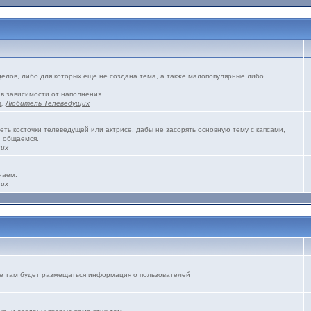
зделов, либо для которых еще не создана тема, а также малопопулярные либо
 в зависимости от наполнения.
s
,
Любитель Телеведущих
еть косточки телеведущей или актрисе, дабы не засорять основную тему с капсами,
и общаемся.
щих
наем.
щих
же там будет размещаться информация о пользователей