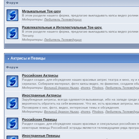
Форум
Музыкальные Ток-шоу
В этом разделе нашего форма, предлагаю выкладывать капсы видео ролики 
Модераторы:
Любитель Телеведущих
Развлекательные и Интелектуальные Ток-шоу.
В этом разделе нашего форма, предлагаю выкладывать капсы видео ролики
Ток-шоу.
Модераторы:
Любитель Телеведущих
Актрисы и Певицы
Форум
Российские Актрисы
Раздел создан, для обсуждение наших красивых актрис театра и кино, ну и 
сериалах. Собираем материал, фото капсы видео, по фамилии, создаем об
Модераторы:
Великий дракон Ньхао
,
zhores
,
Phobos
,
Любитель Телеведу
Иностранные Актрисы
Зарубеждные актрисы, всегда одеваются вызывающе, ибо на западе среди ак
вероятность обратить на себя внимание. Что же, есть красивые актрисы, м
Поговорим о них, фото, видео, интересные темы и обсуждения.
Модераторы:
Великий дракон Ньхао
,
zhores
,
Phobos
,
Любитель Телеведу
Российские Певицы
Раздел создан, для обсуждение наших красивых и сексуальных российских пе
некоторые певицы Российской эстрады являются телеведущими ряда програ
Иностранные Певицы