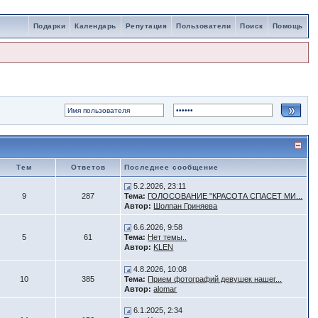
Подарки
Календарь
Репутация
Пользователи
Поиск
Помощь
Тем
Ответов
Последнее сообщение
5.2.2026, 23:11
9
287
Тема:
ГОЛОСОВАНИЕ "КРАСОТА СПАСЕТ МИ...
Автор:
Шолпан Гриняева
6.6.2026, 9:58
5
61
Тема:
Нет темы..
Автор:
KLEN
4.8.2026, 10:08
10
385
Тема:
Прием фотографий девушек нашег...
Автор:
alomar
6.1.2025, 2:34