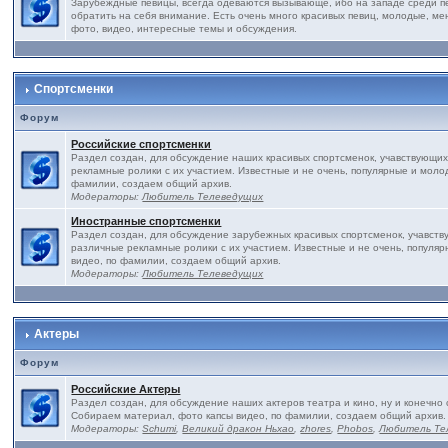
Зарубеждные певицы, всегда одеваются вызывающе, ибо на западе среди пе
обратить на себя внимание. Есть очень много красивых певиц, молодые, ме
фото, видео, интересные темы и обсуждения.
Спортсменки
Форум
Российские спортсменки
Раздел создан, для обсуждение наших красивых спортсменок, учавствующих
рекламные ролики с их участием. Известные и не очень, популярные и моло
фамилии, создаем общий архив.
Модераторы:
Любитель Телеведущих
Иностранные спортсменки
Раздел создан, для обсуждение зарубежных красивых спортсменок, учавств
различные рекламные ролики с их участием. Известные и не очень, популя
видео, по фамилии, создаем общий архив.
Модераторы:
Любитель Телеведущих
Актеры
Форум
Российские Актеры
Раздел создан, для обсуждение наших актеров театра и кино, ну и конечно 
Собираем материал, фото капсы видео, по фамилии, создаем общий архив.
Модераторы:
Schumi
,
Великий дракон Ньхао
,
zhores
,
Phobos
,
Любитель Те