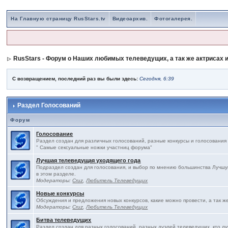
На Главную страницу RusStars.tv
Видеоархив.
Фотогалерея.
RusStars - Форум о Наших любимых телеведущих, а так же актрисах и
С возвращением, последний раз вы были здесь:
Сегодня, 6:39
Раздел Голосований
Форум
Голосование
Раздел создан для различных голосований, разные конкурсы и голосования
" Самые сексуальные ножки участниц форума"
Лучшая телеведущая уходящего года
Подраздел создан для голосования, и выбор по мнению большинства Лучшу
в этом разделе.
Модераторы:
Cruz
,
Любитель Телеведущих
Новые конкурсы
Обсуждения и предложения новых конкурсов, какие можно провести, а так ж
Модераторы:
Cruz
,
Любитель Телеведущих
Битва телеведущих
Раздел создан для разных голосований, разных дуэлей телеведущих, кто л