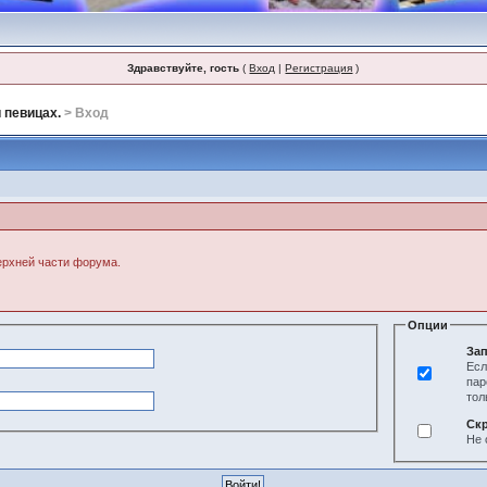
Здравствуйте, гость
(
Вход
|
Регистрация
)
 певицах.
> Вход
верхней части форума.
Опции
Зап
Есл
пар
тол
Ск
Не 