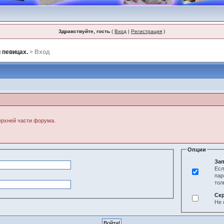
Здравствуйте, гость
(
Вход
|
Регистрация
)
 певицах.
> Вход
верхней части форума.
Опции
Зап
Есл
пар
тол
Ск
Не 