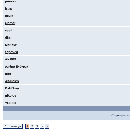
primus
istra
devin
alomar
apple
dim
NEREW
zapoved
AleXXX
Алёна Дублюк
roni
Andreich
DalilGrey
nikolos
Vladico
Сортирова
7 страниц
1
2
3
>
»