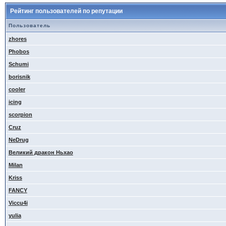
Рейтинг пользователей по репутации
Пользователь
zhores
Phobos
Schumi
borisnik
cooler
icing
scorpion
Cruz
NeDrug
Великий дракон Ньхао
Milan
Kriss
FANCY
Viccu4i
yulia