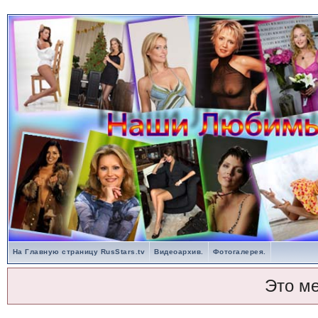
На Главную страницу RusStars.tv
Видеоархив.
Фотогалерея.
Это м