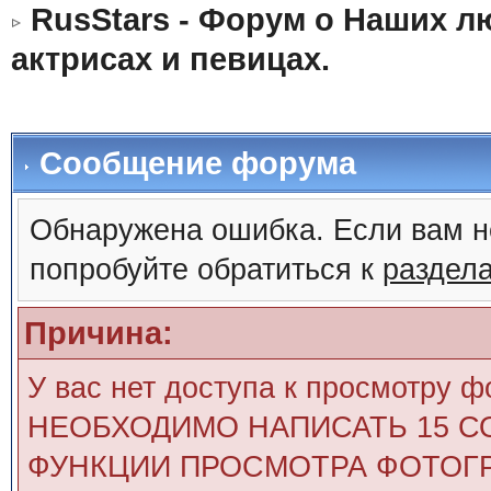
RusStars - Форум о Наших л
актрисах и певицах.
Сообщение форума
Обнаружена ошибка. Если вам н
попробуйте обратиться к
раздел
Причина:
У вас нет доступа к просмотру 
НЕОБХОДИМО НАПИСАТЬ 15 С
ФУНКЦИИ ПРОСМОТРА ФОТОГР