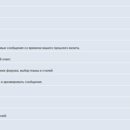
новые сообщения со времени вашего прошлого визита.
 ответ.
роек форума, выбор языка и стилей.
й и архивировать сообщения.
елей.