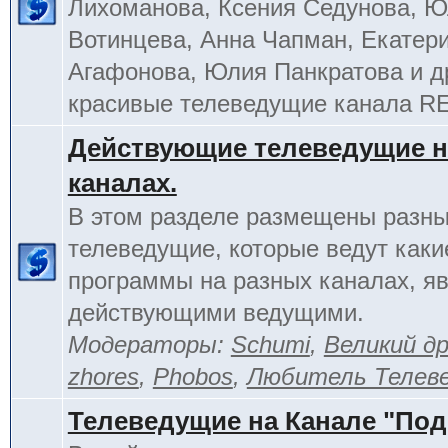
Лихоманова, Ксения Седунова, 
Вотинцева, Анна Чапман, Екатер
Агафонова, Юлия Панкратова и д
красивые телеведущие канала R
Действующие телеведущие н
каналах.
В этом разделе размещены разн
телеведущие, которые ведут каки
программы на разных каналах, я
действующими ведущими.
Модераторы:
Schumi
,
Великий д
zhores
,
Phobos
,
Любитель Телев
Телеведущие на Канале "По