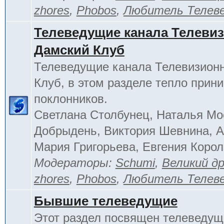
zhores
,
Phobos
,
Любитель Телев
Телеведущие канала Телеви
Дамский Клуб
Телеведущие канала Телевизион
Клуб, в этом разделе тепло прин
поклонников.
Светлана Столбунец, Наталья Мо
Добрыдень, Виктория Шевнина, А
Мария Григорьева, Евгения Корол
Модераторы:
Schumi
,
Великий д
zhores
,
Phobos
,
Любитель Телев
Бывшие телеведущие
Этот раздел посвящен телеведущ