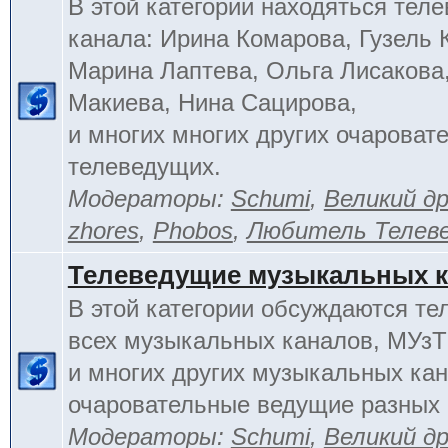
В этой категории находяться тел
канала: Ирина Комарова, Гузель 
Марина Лаптева, Ольга Лисакова
Макиева, Нина Сацирова,
и многих многих других очароват
телеведущих.
Модераторы:
Schumi
,
Великий д
zhores
,
Phobos
,
Любитель Телев
Телеведущие музыкальных 
В этой категории обсуждаются т
всех музыкальных каналов, МУзТ
и многих других музыкальных кан
очаровательные ведущие разных 
Модераторы:
Schumi
,
Великий д