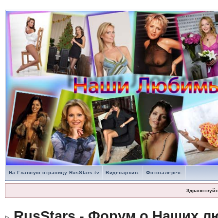
На Главную страницу RusStars.tv
Видеоархив.
Фотогалерея.
Здравствуйт
RusStars - Форум о Наших л