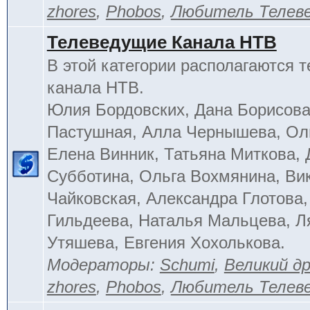
zhores
,
Phobos
,
Любитель Телев
Телеведущие Канала НТВ
В этой категории располагаются 
канала НТВ.
Юлия Бордовских, Дана Борисова
Пастушная, Алла Чернышева, Ол
Елена Винник, Татьяна Миткова, 
Субботина, Ольга Вохмянина, Ви
Чайковская, Александра Глотова,
Гильдеева, Наталья Мальцева, Л
Утяшева, Евгения Хохолькова.
Модераторы:
Schumi
,
Великий д
zhores
,
Phobos
,
Любитель Телев