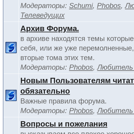
Модераторы:
Schumi
,
Phobos
,
Лю
Телеведущих
Архив Форума.
в архиве находятся темы которы
себя, или же уже перемолненные,
вторые тома этих тем.
Модераторы:
Phobos
,
Любитель
Новым Пользователям чита
обязательно
Важные правила форума.
Модераторы:
Phobos
,
Любитель
Вопросы и пожелания
высказываем все плохое хорошее