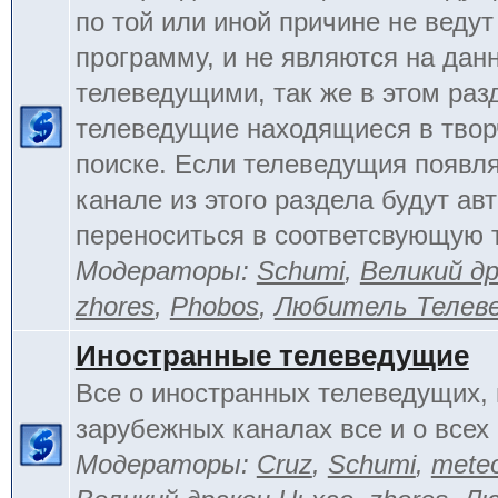
по той или иной причине не веду
программу, и не являются на да
телеведущими, так же в этом раз
телеведущие находящиеся в тво
поиске. Если телеведущия появл
канале из этого раздела будут ав
переноситься в соответсвующую 
Модераторы:
Schumi
,
Великий д
zhores
,
Phobos
,
Любитель Телев
Иностранные телеведущие
Все о иностранных телеведущих, 
зарубежных каналах все и о всех 
Модераторы:
Cruz
,
Schumi
,
mete