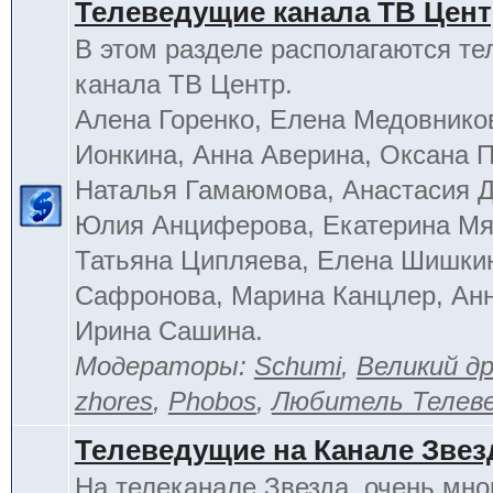
Телеведущие канала ТВ Цен
В этом разделе располагаются т
канала ТВ Центр.
Алена Горенко, Елена Медовнико
Ионкина, Анна Аверина, Оксана П
Наталья Гамаюмова, Анастасия 
Юлия Анциферова, Екатерина Мя
Татьяна Ципляева, Елена Шишки
Сафронова, Марина Канцлер, Анн
Ирина Сашина.
Модераторы:
Schumi
,
Великий д
zhores
,
Phobos
,
Любитель Телев
Телеведущие на Канале Звез
На телеканале Звезда, очень мно