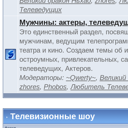
Великий дракон Ньхао
,
zhores
,
Лю
Телеведущих
Мужчины: актеры, телеведу
Это единственный раздел, посвя
мужчинам, ведущим телепрограм
театра и кино. Создаем темы об 
остроумных, привлекательных, 
телеведущих, Актеров.
Модераторы:
~Qwerty~
,
Великий
zhores
,
Phobos
,
Любитель Телев
Телевизионные шоу
Форум