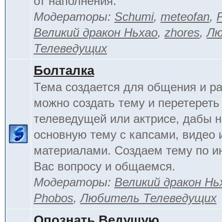
от наполнения.
Модераторы:
Schumi
,
meteofan
,
Великий дракон Ньхао
,
zhores
,
Лю
Телеведущих
Болталка
Тема создается для общения и ра
можно создать тему и перетереть
телеведущей или актрисе, дабы н
основную тему с капсами, видео 
материалами. Создаем тему по 
Вас вопросу и общаемся.
Модераторы:
Великий дракон Нь
Phobos
,
Любитель Телеведущих
Опознать Ведущую