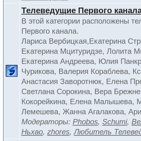
Телеведущие Первого канал
В этой категории расположены т
Первого канала.
Лариса Вербицкая,Екатерина Стр
Екатерина Мцитуридзе, Лолита М
Екатерина Андреева, Юлия Панкр
Чурикова, Валерия Кораблева, Кс
Анастасия Заворотнюк, Елена Пр
Светлана Сорокина, Вера Брежне
Кокорейкина, Елена Малышева, 
Лемешева, Жанна Агалакова, Ар
Модераторы:
Phobos
,
Schumi
,
Ве
Ньхао
,
zhores
,
Любитель Телеве