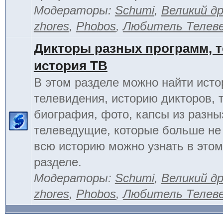
Модераторы:
Schumi
,
Великий д
zhores
,
Phobos
,
Любитель Телев
Дикторы разных программ, т
история ТВ
В этом разделе можно найти исто
телевидения, историю дикторов, 
биография, фото, капсы из разны
телеведущие, которые больше не
всю историю можно узнать в это
разделе.
Модераторы:
Schumi
,
Великий д
zhores
,
Phobos
,
Любитель Телев