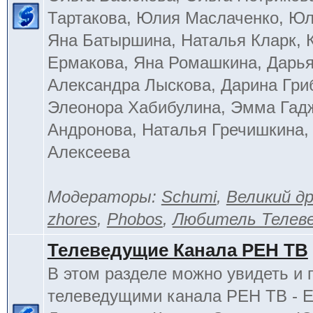
Тартакова, Юлия Маслаченко, Ю
Яна Батыршина, Наталья Кларк, 
Ермакова, Яна Ромашкина, Дарья
Александра Лыскова, Дарина Гри
Элеонора Хабибулина, Эмма Гад
Андронова, Наталья Гречишкина,
Алексеева
Модераторы:
Schumi
,
Великий д
zhores
,
Phobos
,
Любитель Телев
Телеведущие Канала РЕН ТВ
В этом разделе можно увидеть и 
телеведущими канала РЕН ТВ - 