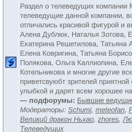
Раздел о телеведущих компании
телеведущие данной компании, в
отличались красивой фигурой и 
Алена Дублюк, Наталья Зотова, Е
Екатерина Решетилова, Татьяна 
Елена Ковригина, Татьяна Борисо
Полякова, Ольга Каллиопина, Ел
Котельникова и многие другие вс
приветсвуюбт зрителей приятной
улыбкой и дарят всем хорошее на
— подфорумы:
Бывшие ведущи
Модераторы:
Schumi
,
meteofan
,
Великий дракон Ньхао
,
zhores
,
Лю
Телеведущих