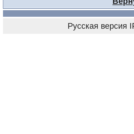
Верн
Русская версия
I