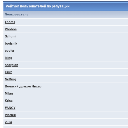
Рейтинг пользователей по репутации
Пользователь
zhores
Phobos
Schumi
borisnik
cooler
icing
scorpion
Cruz
NeDrug
Великий дракон Ньхао
Milan
Kriss
FANCY
Viccu4i
yulia