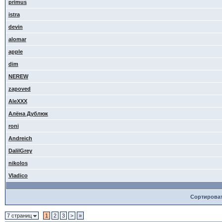
primus
istra
devin
alomar
apple
dim
NEREW
zapoved
AleXXX
Алёна Дублюк
roni
Andreich
DalilGrey
nikolos
Vladico
Сортирова
7 страниц
1
2
3
>
»