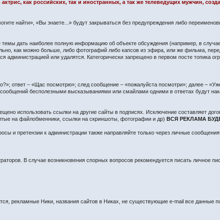
 актрис, как российских, так и иностранных, а так же телеведущих мужчин, со
огите найти», «Вы знаете...» будут закрываться без предупреждения либо переимено
сте темы дать наиболее полную информацию об объекте обсуждения (например, в случа
ьно, как можно больше, либо фотографий либо капсов из эфира, или же фильма, пере
 администрацией или удалятся. Категорически запрещено в первом посте топика огра
?»; ответ – «Щас посмотрю»; след сообщение – «пожалуйста посмотри»; далее – «Уже 
о сообщений бесполезными высказываниями или смайлами одними в ответах будут нак
ещено использовать ссылки на другие сайты в подписях. Исключение составляет дого
литые на файлобменники, ссылки на скриншоты, фотографии и др)
ВСЯ РЕКЛАМА БУД
осы и претензии к администрации также направляйте только через личные сообщения
раторов. В случае возникновения спорных вопросов рекомендуется писать личное п
я, рекламные Ники, названия сайтов в Никах, не существующие e-mail все данные по