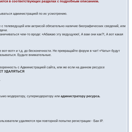
здаются в соответствующих разделах с подробным описанием.
вываться администрацией по их усмотрению.
е с телеведущей или актрисой обязательно наличие биографических сведений, или
дачи.
ничиваться чем-то вроде: «Абажаю эту ведущуюю!, А вам они как?!, А вот какая
вот-вот» и т.д. до бесконечности. Не превращайте форум в чат! «Чаты» будут
азываться. Будьте внимательные.
воренность с Администрацией сайта, или же если на данном ресурсе
ЕТ УДАЛЯТЬСЯ
.
исьмо модератору, супермодератору или
адмнистратору ресурса.
льзователи удаляются при повторной попытке регистрации - Бан IP.