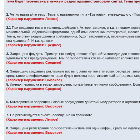
тема будет перенесена в нужный раздел администраторами сайта). Темы про
2.
Четко называйте тему! Темы с названиями типа «Где найти телеведущую», «Пом
(Характер нарушения: Легкое)
2.1
При создании темы о телеведущей(щем), Актере, актрисе, и т.д. в первом по
максимальной найденной информации, одной или нескольких фотографий, желател
Темы, не отвечающие данным требованиям, будут закрываться, переименовываться
она красивая?! И так далее.»
(Характер нарушения: Среднее)
3.
Запрещено флудить. Пример: кто-нибудь пишет «Где найти мелодии для сотового
удаляться без предупреждения. Тем пользователям кто явно набивает количеств
(Характер нарушения: Среднее)
4.
Запрещено создавать рекламные посты, с явно не тематических ресурсов, запр
представлена информация которая будет полезна посетителям сайта ( ролики за
(Характер нарушения: Высокое)
5.
Личная переписка в темах запрещена, пользуйтесь личными сообщениями. Вопр
(Характер нарушения: Среднее)
6.
Категорически запрещены любые обсуждения действий модераторов и админист
(Характер нарушения: Высокое)
7.
Не рекомендуется писать сообщения на транслите.
(Характер нарушения: Легкое)
8.
Запрещена регистрация пользователей используя одни цифры, сразу же удаляютс
(Характер нарушения: Высокое)