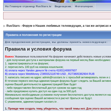
На Главную страницу RusStars.tv
Видеоархив.
Фотогалерея.
RusStars - Форум о Наших любимых телеведущих, а так же актрисах и
Правила и положения по регистрации
Для продолжения регистрации, вы должны принять нижеследующее:
Правила и условия форума
Важно
Уважаемые пользователи! На форуме начинают действовать новые услови
- для получения доступа к материалам форума на первый месяц Вам необходимо:
1. зарегистрироваться на форуме;
2. перечислить 100 руб на номера кошельков;
А) оплата через Yandex деньги № счета 41001140697607
В) оплата через WebMoney Z385552118749 USD , R273805382904 RUB
3. написать письмо на адрес admin@russtars.tv с просьбой активировать логин и 
В течении первого месяца администрация форума будет следить за Вашей активн
оценки Вашей деятельности администрацией Вам будет
- либо предоставлен бесплатный доступ сроком на один год;
- либо предложено купить доступ на один год за 500 руб.
Минимально необходимым условием получения бесплатного доступа является на
сообщения при оценке Вашей активности в расчет браться не будут.
С уважением, администрация russtars.tv .
1.
Прежде чем создать тему, убедитесь, что такой темы нет. Для этого восп