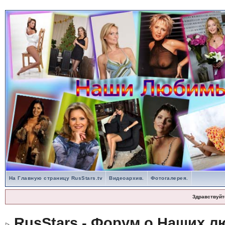
На Главную страницу RusStars.tv
Видеоархив.
Фотогалерея.
Здравствуйт
RusStars - Форум о Наших л