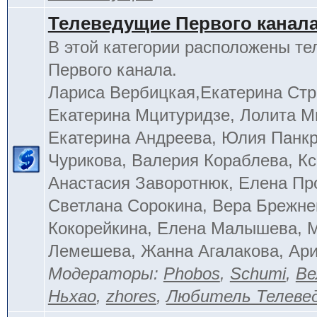
Телеведущие Первого канал
В этой категории расположены т
Первого канала.
Лариса Вербицкая,Екатерина Стр
Екатерина Мцитуридзе, Лолита М
Екатерина Андреева, Юлия Панкр
Чурикова, Валерия Кораблева, Кс
Анастасия Заворотнюк, Елена Пр
Светлана Сорокина, Вера Брежне
Кокорейкина, Елена Малышева, 
Лемешева, Жанна Агалакова, Ар
Модераторы:
Phobos
,
Schumi
,
Ве
Ньхао
,
zhores
,
Любитель Телеве