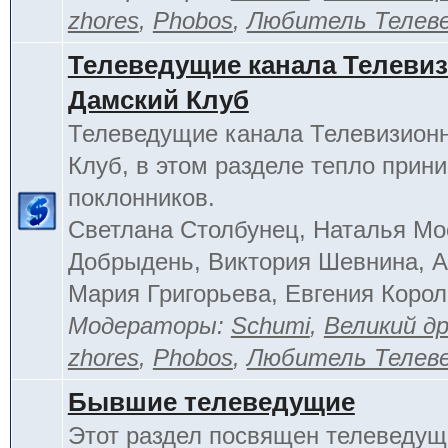
zhores
,
Phobos
,
Любитель Телев
Телеведущие канала Телеви
Дамский Клуб
Телеведущие канала Телевизион
Клуб, в этом разделе тепло прин
поклонников.
Светлана Столбунец, Наталья Мо
Добрыдень, Виктория Шевнина, А
Мария Григорьева, Евгения Корол
Модераторы:
Schumi
,
Великий д
zhores
,
Phobos
,
Любитель Телев
Бывшие телеведущие
Этот раздел посвящен телеведущ