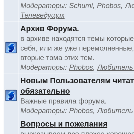
Модераторы:
Schumi
,
Phobos
,
Лю
Телеведущих
Архив Форума.
в архиве находятся темы которы
себя, или же уже перемолненные,
вторые тома этих тем.
Модераторы:
Phobos
,
Любитель
Новым Пользователям чита
обязательно
Важные правила форума.
Модераторы:
Phobos
,
Любитель
Вопросы и пожелания
высказываем все плохое хорошее