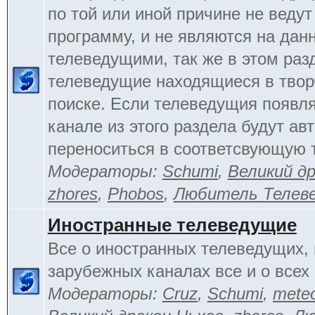
по той или иной причине не веду
программу, и не являются на да
телеведущими, так же в этом раз
телеведущие находящиеся в тво
поиске. Если телеведущия появл
канале из этого раздела будут ав
переноситься в соответсвующую 
Модераторы:
Schumi
,
Великий д
zhores
,
Phobos
,
Любитель Телев
Иностранные телеведущие
Все о иностранных телеведущих, 
зарубежных каналах все и о всех 
Модераторы:
Cruz
,
Schumi
,
mete