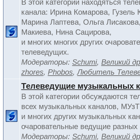
В этой категории находяться тел
канала: Ирина Комарова, Гузель 
Марина Лаптева, Ольга Лисакова
Макиева, Нина Сацирова,
и многих многих других очароват
телеведущих.
Модераторы:
Schumi
,
Великий д
zhores
,
Phobos
,
Любитель Телев
Телеведущие музыкальных 
В этой категории обсуждаются т
всех музыкальных каналов, МУзТ
и многих других музыкальных кан
очаровательные ведущие разных 
Модераторы:
Schumi
,
Великий д