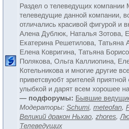
Раздел о телеведущих компании
телеведущие данной компании, в
отличались красивой фигурой и 
Алена Дублюк, Наталья Зотова, Е
Екатерина Решетилова, Татьяна 
Елена Ковригина, Татьяна Борисо
Полякова, Ольга Каллиопина, Ел
Котельникова и многие другие вс
приветсвуюбт зрителей приятной
улыбкой и дарят всем хорошее на
— подфорумы:
Бывшие ведущи
Модераторы:
Schumi
,
meteofan
,
Великий дракон Ньхао
,
zhores
,
Лю
Телеведущих