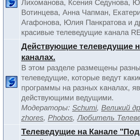
Лихоманова, Ксения Седунова, 
Вотинцева, Анна Чапман, Екатер
Агафонова, Юлия Панкратова и д
красивые телеведущие канала R
Действующие телеведущие н
каналах.
В этом разделе размещены разн
телеведущие, которые ведут каки
программы на разных каналах, я
действующими ведущими.
Модераторы:
Schumi
,
Великий д
zhores
,
Phobos
,
Любитель Телев
Телеведущие на Канале "По