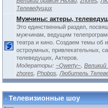
Великий дракон Ньхао
,
zhores
,
Лю
Телеведущих
Мужчины: актеры, телеведу
Это единственный раздел, посвя
мужчинам, ведущим телепрограм
театра и кино. Создаем темы об 
остроумных, привлекательных, 
телеведущих, Актеров.
Модераторы:
~Qwerty~
,
Великий
zhores
,
Phobos
,
Любитель Телев
Телевизионные шоу
Форум