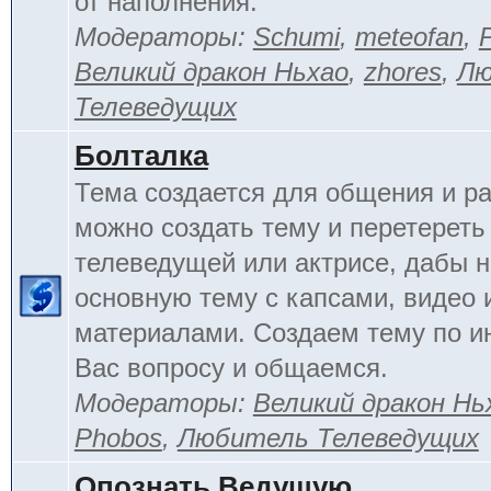
от наполнения.
Модераторы:
Schumi
,
meteofan
,
Великий дракон Ньхао
,
zhores
,
Лю
Телеведущих
Болталка
Тема создается для общения и ра
можно создать тему и перетереть
телеведущей или актрисе, дабы н
основную тему с капсами, видео 
материалами. Создаем тему по 
Вас вопросу и общаемся.
Модераторы:
Великий дракон Нь
Phobos
,
Любитель Телеведущих
Опознать Ведущую