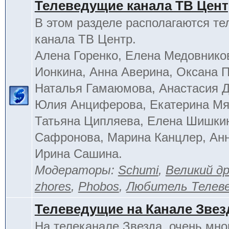
Телеведущие канала ТВ Цен
В этом разделе располагаются т
канала ТВ Центр.
Алена Горенко, Елена Медовнико
Ионкина, Анна Аверина, Оксана П
Наталья Гамаюмова, Анастасия 
Юлия Анциферова, Екатерина Мя
Татьяна Ципляева, Елена Шишки
Сафронова, Марина Канцлер, Анн
Ирина Сашина.
Модераторы:
Schumi
,
Великий д
zhores
,
Phobos
,
Любитель Телев
Телеведущие на Канале Звез
На телеканале Звезда, очень мно