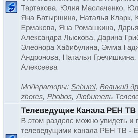
Тартакова, Юлия Маслаченко, Ю
Яна Батыршина, Наталья Кларк, 
Ермакова, Яна Ромашкина, Дарья
Александра Лыскова, Дарина Гри
Элеонора Хабибулина, Эмма Гад
Андронова, Наталья Гречишкина,
Алексеева
Модераторы:
Schumi
,
Великий д
zhores
,
Phobos
,
Любитель Телев
Телеведущие Канала РЕН ТВ
В этом разделе можно увидеть и 
телеведущими канала РЕН ТВ - 