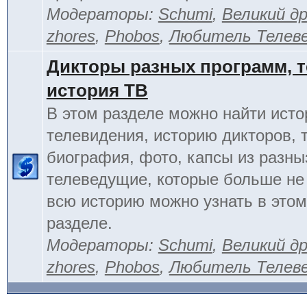
Модераторы:
Schumi
,
Великий д
zhores
,
Phobos
,
Любитель Телев
Дикторы разных программ, т
история ТВ
В этом разделе можно найти исто
телевидения, историю дикторов, 
биография, фото, капсы из разны
телеведущие, которые больше не
всю историю можно узнать в это
разделе.
Модераторы:
Schumi
,
Великий д
zhores
,
Phobos
,
Любитель Телев