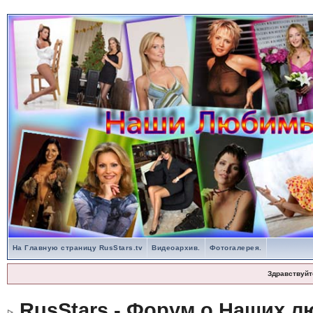
На Главную страницу RusStars.tv
Видеоархив.
Фотогалерея.
Здравствуйт
RusStars - Форум о Наших л