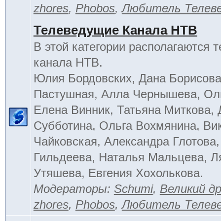
zhores
,
Phobos
,
Любитель Телев
Телеведущие Канала НТВ
В этой категории располагаются 
канала НТВ.
Юлия Бордовских, Дана Борисова
Пастушная, Алла Чернышева, Ол
Елена Винник, Татьяна Миткова, 
Субботина, Ольга Вохмянина, Ви
Чайковская, Александра Глотова,
Гильдеева, Наталья Мальцева, Л
Утяшева, Евгения Хохолькова.
Модераторы:
Schumi
,
Великий д
zhores
,
Phobos
,
Любитель Телев