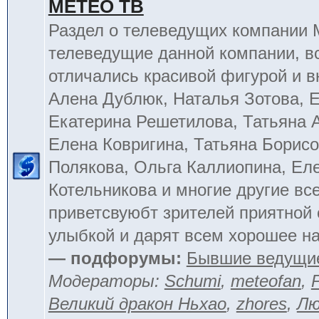
МЕТЕО ТВ
Раздел о телеведущих компании
телеведущие данной компании, в
отличались красивой фигурой и 
Алена Дублюк, Наталья Зотова, Е
Екатерина Решетилова, Татьяна 
Елена Ковригина, Татьяна Борисо
Полякова, Ольга Каллиопина, Ел
Котельникова и многие другие вс
приветсвуюбт зрителей приятной
улыбкой и дарят всем хорошее на
— подфорумы:
Бывшие ведущи
Модераторы:
Schumi
,
meteofan
,
Великий дракон Ньхао
,
zhores
,
Лю