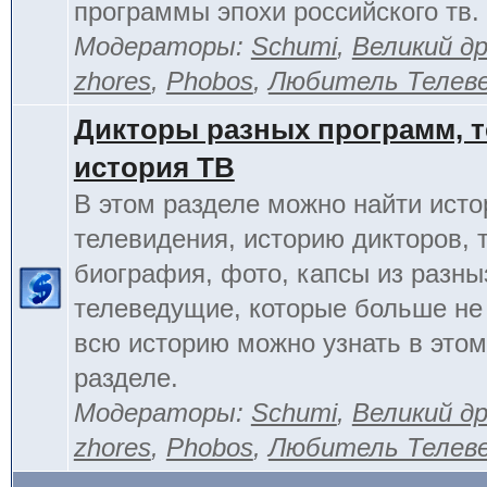
программы эпохи российского тв.
Модераторы:
Schumi
,
Великий д
zhores
,
Phobos
,
Любитель Телев
Дикторы разных программ, т
история ТВ
В этом разделе можно найти исто
телевидения, историю дикторов, 
биография, фото, капсы из разны
телеведущие, которые больше не
всю историю можно узнать в это
разделе.
Модераторы:
Schumi
,
Великий д
zhores
,
Phobos
,
Любитель Телев