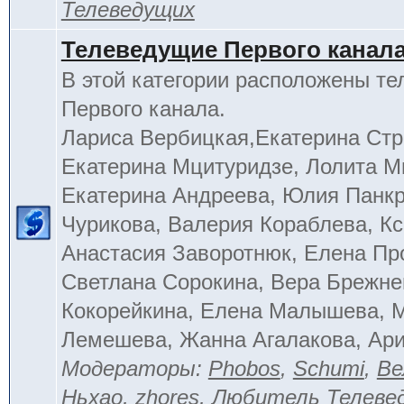
Телеведущих
Телеведущие Первого канал
В этой категории расположены т
Первого канала.
Лариса Вербицкая,Екатерина Стр
Екатерина Мцитуридзе, Лолита М
Екатерина Андреева, Юлия Панкр
Чурикова, Валерия Кораблева, Кс
Анастасия Заворотнюк, Елена Пр
Светлана Сорокина, Вера Брежне
Кокорейкина, Елена Малышева, 
Лемешева, Жанна Агалакова, Ар
Модераторы:
Phobos
,
Schumi
,
Ве
Ньхао
,
zhores
,
Любитель Телеве