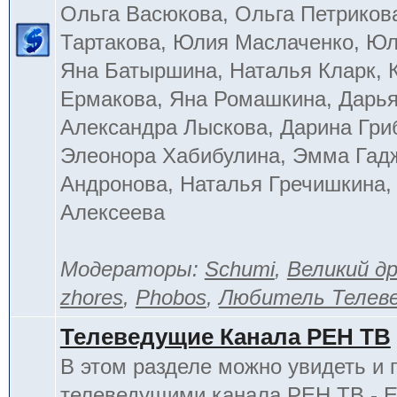
Ольга Васюкова, Ольга Петриков
Тартакова, Юлия Маслаченко, Ю
Яна Батыршина, Наталья Кларк, 
Ермакова, Яна Ромашкина, Дарья
Александра Лыскова, Дарина Гри
Элеонора Хабибулина, Эмма Гад
Андронова, Наталья Гречишкина,
Алексеева
Модераторы:
Schumi
,
Великий д
zhores
,
Phobos
,
Любитель Телев
Телеведущие Канала РЕН ТВ
В этом разделе можно увидеть и 
телеведущими канала РЕН ТВ - 