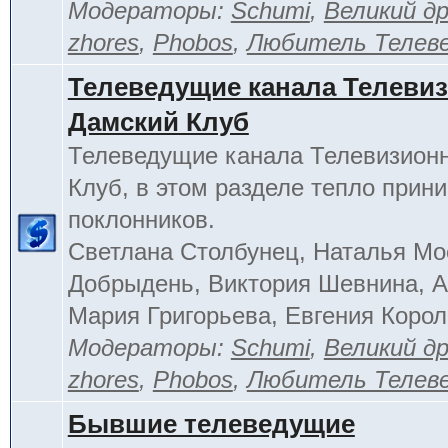
Модераторы:
Schumi
,
Великий д
zhores
,
Phobos
,
Любитель Телев
Телеведущие канала Телеви
Дамский Клуб
Телеведущие канала Телевизион
Клуб, в этом разделе тепло прин
поклонников.
Светлана Столбунец, Наталья Мо
Добрыдень, Виктория Шевнина, А
Мария Григорьева, Евгения Корол
Модераторы:
Schumi
,
Великий д
zhores
,
Phobos
,
Любитель Телев
Бывшие телеведущие