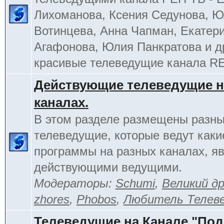
Лихоманова, Ксения Седунова, 
Вотинцева, Анна Чапман, Екатер
Агафонова, Юлия Панкратова и д
красивые телеведущие канала R
Действующие телеведущие н
каналах.
В этом разделе размещены разн
телеведущие, которые ведут каки
программы на разных каналах, я
действующими ведущими.
Модераторы:
Schumi
,
Великий д
zhores
,
Phobos
,
Любитель Телев
Телеведущие на Канале "По