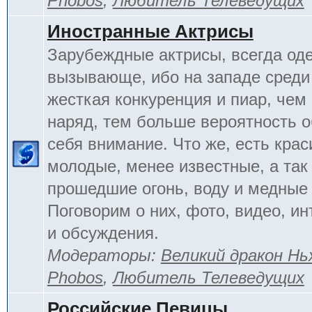
Phobos
,
Любитель Телеведущих
Иностранные Актрисы
Зарубеждные актрисы, всегда од
вызывающе, ибо на западе среди 
жесткая конкуренция и пиар, чем
наряд, тем больше вероятность о
себя внимание. Что же, есть кра
молодые, менее известные, а так
прошедшие огонь, воду и медные
Поговорим о них, фото, видео, и
и обсуждения.
Модераторы:
Великий дракон Нь
Phobos
,
Любитель Телеведущих
Российские Певицы