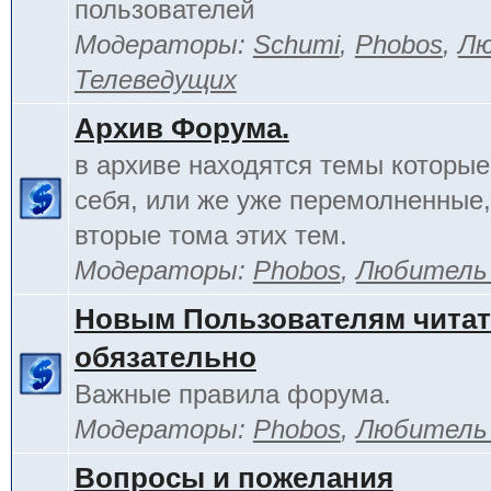
пользователей
Модераторы:
Schumi
,
Phobos
,
Лю
Телеведущих
Архив Форума.
в архиве находятся темы которы
себя, или же уже перемолненные,
вторые тома этих тем.
Модераторы:
Phobos
,
Любитель
Новым Пользователям чита
обязательно
Важные правила форума.
Модераторы:
Phobos
,
Любитель
Вопросы и пожелания