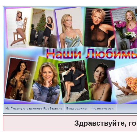
На Главную страницу RusStars.tv
Видеоархив.
Фотогалерея.
Здравствуйте, г