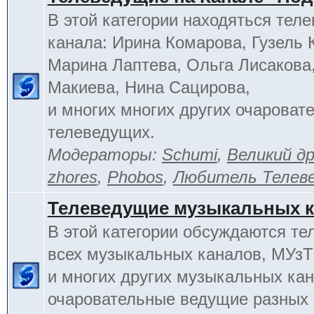
В этой категории находяться тел
канала: Ирина Комарова, Гузель 
Марина Лаптева, Ольга Лисакова
Макиева, Нина Сацирова,
и многих многих других очароват
телеведущих.
Модераторы:
Schumi
,
Великий д
zhores
,
Phobos
,
Любитель Телев
Телеведущие музыкальных 
В этой категории обсуждаются т
всех музыкальных каналов, МУзТ
и многих других музыкальных кан
очаровательные ведущие разных 