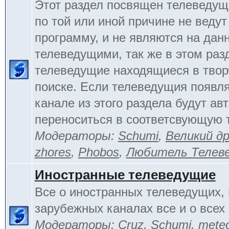
Этот раздел посвящен телеведущ
по той или иной причине не веду
программу, и не являются на да
телеведущими, так же в этом раз
телеведущие находящиеся в тво
поиске. Если телеведущия появл
канале из этого раздела будут ав
переноситься в соответсвующую 
Модераторы:
Schumi
,
Великий д
zhores
,
Phobos
,
Любитель Телев
Иностранные телеведущие
Все о иностранных телеведущих, 
зарубежных каналах все и о всех 
Модераторы:
Cruz
,
Schumi
,
mete