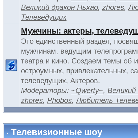
Великий дракон Ньхао
,
zhores
,
Лю
Телеведущих
Мужчины: актеры, телеведу
Это единственный раздел, посвя
мужчинам, ведущим телепрограм
театра и кино. Создаем темы об 
остроумных, привлекательных, 
телеведущих, Актеров.
Модераторы:
~Qwerty~
,
Великий
zhores
,
Phobos
,
Любитель Телев
Телевизионные шоу