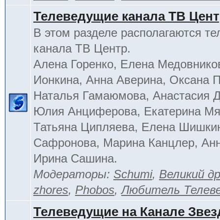
Телеведущие канала ТВ Цен
В этом разделе располагаются т
канала ТВ Центр.
Алена Горенко, Елена Медовнико
Ионкина, Анна Аверина, Оксана П
Наталья Гамаюмова, Анастасия 
Юлия Анциферова, Екатерина Мя
Татьяна Ципляева, Елена Шишки
Сафронова, Марина Канцлер, Анн
Ирина Сашина.
Модераторы:
Schumi
,
Великий д
zhores
,
Phobos
,
Любитель Телев
Телеведущие на Канале Звез