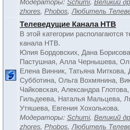
Модераторы:
Schumi
,
Великий д
zhores
,
Phobos
,
Любитель Телев
Телеведущие Канала НТВ
В этой категории располагаются 
канала НТВ.
Юлия Бордовских, Дана Борисова
Пастушная, Алла Чернышева, Ол
Елена Винник, Татьяна Миткова, 
Субботина, Ольга Вохмянина, Ви
Чайковская, Александра Глотова,
Гильдеева, Наталья Мальцева, Л
Утяшева, Евгения Хохолькова.
Модераторы:
Schumi
,
Великий д
zhores
,
Phobos
,
Любитель Телев